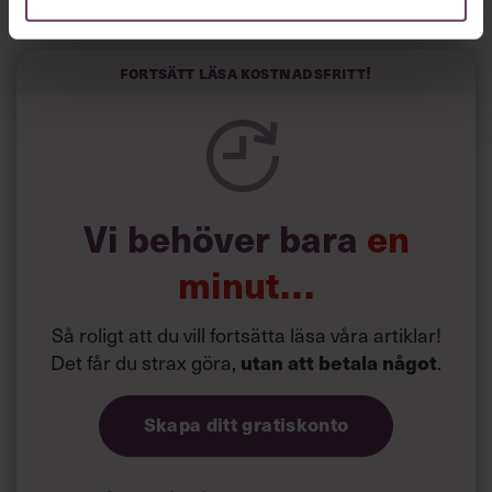
Horwitz har nu utvecklat sitt trick till en affärsidé: appen
Sinceerly som konverterar formellt och minutiöst
välskrivna texter – likt de som skapas av AI – till den
kortfattat slarviga vd-stilen.
Fortsätt läsa kostnadsfritt!
Vi behöver bara
en
minut…
Så roligt att du vill fortsätta läsa våra artiklar!
Det får du strax göra,
.
utan att betala något
Skapa ditt gratiskonto