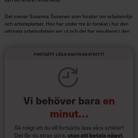
Det menar Susanna Toivanen som forskar om arbetsmiljö
och arbetsplatser. Hon har under tre år forskat i hur den
ultimata arbetsplatsen ser ut och det har resulterat i den
nya boken
”Framtida arbetsplatser”
, som ges ut
tillsammans med byggbolaget NCC. Hennes forskning
visar att det
är viktigt att planera omorganiseringen långt i
Fortsätt läsa kostnadsfritt!
förväg, engagera personal och ledning och tillsammans
komma fram till hur just den här arbetsplatsen hade
kunnat bli bättre.
”Ett problem är att marknaden fungerar som om en
Vi behöver bara
en
kontorstyp passar alla, oavsett verksamhet. Så är det inte.
Det finns potential i kontorsmiljön för att både hjälpa och
minut…
stjälpa”, säger Susanna Toivanen i en intervju i tidningen
Arbetsliv
.
Så roligt att du vill fortsätta läsa våra artiklar!
Det hetaste inom kontorstrenden just nu är så kallade
Det får du strax göra,
.
utan att betala något