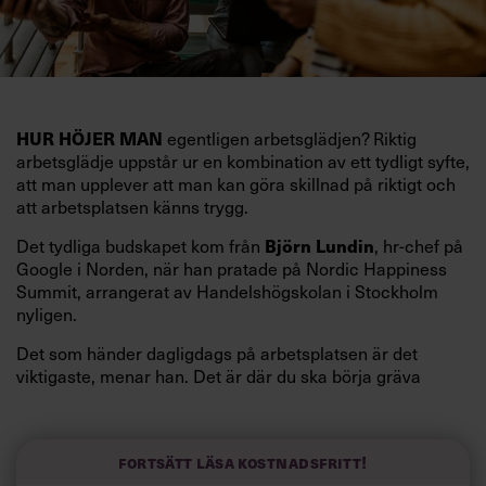
egentligen arbetsglädjen? Riktig
HUR HÖJER MAN
arbetsglädje uppstår ur en kombination av ett tydligt syfte,
att man upplever att man kan göra skillnad på riktigt och
att arbetsplatsen känns trygg.
Det tydliga budskapet kom från
, hr-chef på
Björn Lundin
Google i Norden, när han pratade på Nordic Happiness
Summit, arrangerat av Handelshögskolan i Stockholm
nyligen.
Det som händer dagligdags på arbetsplatsen är det
viktigaste, menar han. Det är där du ska börja gräva
redan i dag.
Här är Björn Lundins tre enkla åtgärder som tagit skruv
och höjt arbetsglädjen på Google:
Fortsätt läsa kostnadsfritt!