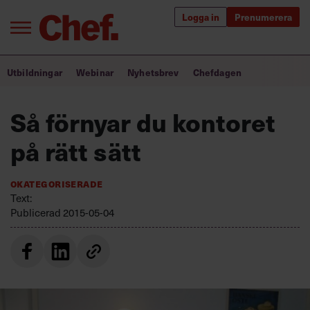
Logga in
Prenumerera
Bra ledare förändrar världen
Utbildningar
Webinar
Nyhetsbrev
Chefdagen
Innehåll från Chef
Så förnyar du kontoret
Utbildning för ledare
på rätt sätt
Chefakademin+
Okategoriserade
Populära utbildningar
Text:
Publicerad
2015-05-04
Annonsera
Om oss
Kontakta oss
Kundservice