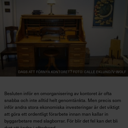
Villkor och policy för
personuppgiftsbehandling
Sök
efter:
Dags att förnya kontoret? Foto: Calle Eklund/V-wolf
Logga in
Besluten inför en omorganisering av kontoret är ofta
Prenumerera
snabba och inte alltid helt
genomtänkta
. Men precis som
inför andra stora ekonomiska investeringar är det viktigt
att göra ett ordentligt förarbete innan man kallar in
byggarbetare med slagborrar. För blir det fel kan det bli
dyrt att ändra i efterhand.