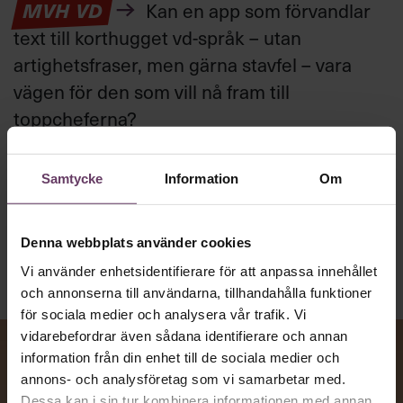
MVH VD
Kan en app som förvandlar
text till korthugget vd-språk – utan
artighetsfraser, men gärna stavfel – vara
vägen för den som vill nå fram till
toppcheferna?
Samtycke
Information
Om
Kommunikation
Text:
Fredrik Kullberg
Publicerad
2026-08-07
Denna webbplats använder cookies
Vi använder enhetsidentifierare för att anpassa innehållet
och annonserna till användarna, tillhandahålla funktioner
för sociala medier och analysera vår trafik. Vi
vidarebefordrar även sådana identifierare och annan
information från din enhet till de sociala medier och
annons- och analysföretag som vi samarbetar med.
Dessa kan i sin tur kombinera informationen med annan