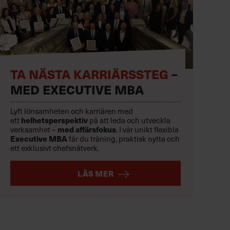
TA NÄSTA KARRIÄRSSTEG
–
MED EXECUTIVE MBA
Lyft lönsamheten och karriären med
ett
helhetsperspektiv
på att leda och utveckla
verksamhet –
med affärsfokus
. I vår unikt flexibla
Executive MBA
får du träning, praktisk nytta och
ett exklusivt chefsnätverk.
LÄS MER