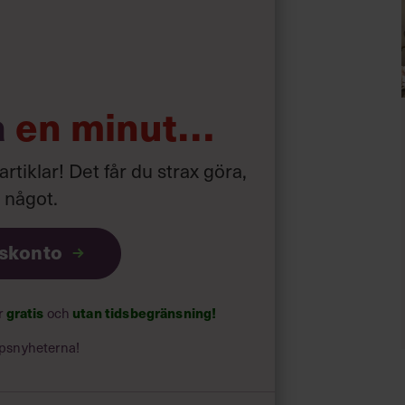
 jobba med chefer och ledare som de
e vet varför de ska jobba för dig.
a
en minut…
gna med andra projekt och svåra att
pdaterar dem om ditt företag och din
ke när de vill byta jobb.
 artiklar! Det får du strax göra,
a något
.
iskonto
ar
gratis
och
utan tidsbegränsning!
psnyheterna!