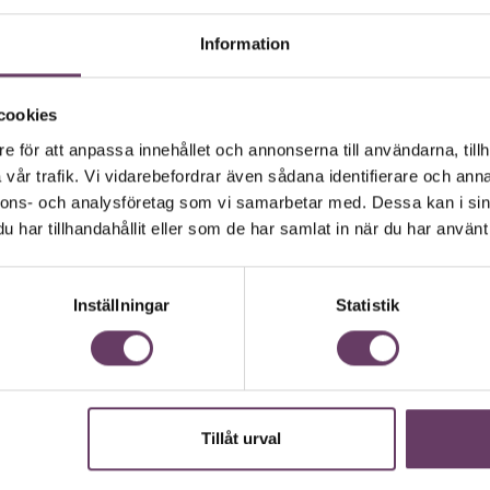
edare
Information
LÄS MER
cookies
e för att anpassa innehållet och annonserna till användarna, tillh
vår trafik. Vi vidarebefordrar även sådana identifierare och anna
nnons- och analysföretag som vi samarbetar med. Dessa kan i sin
har tillhandahållit eller som de har samlat in när du har använt 
 vd med en app
Inställningar
Statistik
andlar text till korthugget vd-språk – uta
 vara vägen för den som vill nå fram till
Tillåt urval