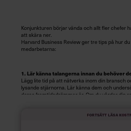
Konjunkturen börjar vända och allt fler chefer ha
att skära ner.
Harvard Business Review ger tre tips på hur du 
medarbetarna:
1. Lär känna talangerna innan du behöver d
Lägg lite tid på att nätverka inom din bransch o
lysande stjärnorna. Lär känna dem och undersö
deras framtidsdrömmar är. Om du vårdar din r
att betala sig på lång sikt.
Fortsätt läsa kost
2. Marknadsför dig själv, inte ditt företag.