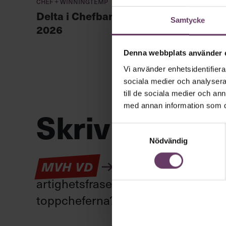
Chef + Winningtemp
unga l
Delta i Chefbarometern
Samtycke
2026
Denna webbplats använder 
Vi använder enhetsidentifierar
sociala medier och analysera 
till de sociala medier och a
med annan information som du 
Skriv som en
Samtyckesval
Nödvändig
Kan en app som förv
MVH VD
artighetsfraser, men gärna stavfel –
toppcheferna?