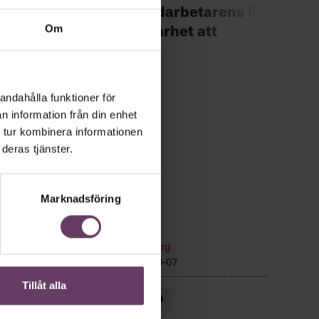
Chef +
räddade medarbetarens liv
Fast
– ”en självklarhet att
Om
för 
agera”
andahålla funktioner för
n information från din enhet
 tur kombinera informationen
deras tjänster.
Marknadsföring
n
Kommunikation
Text:
Fredrik Kullberg
Publicerad
2026-08-07
Tillåt alla