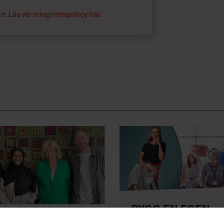
rt.
Läs vår integritetspolicy här
.
BYGG EN EGEN
kademin Talks om
FÖRETAGSAKADE