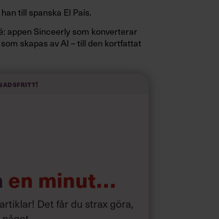
 han till spanska El País.
sidé: appen Sinceerly som konverterar
 som skapas av AI – till den kortfattat
nadsfritt!
a
en minut…
 artiklar! Det får du strax göra,
a något
.