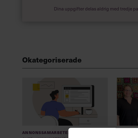
Dina uppgifter delas aldrig med tredje pa
Okategoriserade
Annonssamarbete:
Chefa