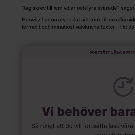
”Jag skrev till fem vd:ar och fyra svarade”, säger
Horwitz har nu utvecklat sitt trick till en affär
formellt och minutiöst välskrivna texter – likt de
slarviga vd-stilen.
Fortsätt läsa kost
Vi behöver bar
Så roligt att du vill fortsätta läsa våra
utan att betal