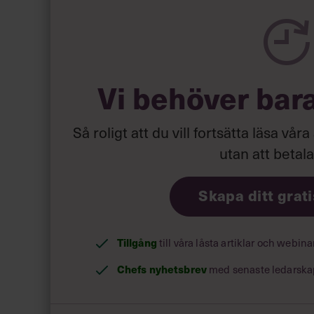
De mest talangfulla medarbetarna drivs av att
kan lita på och lära sig av. Försäkra dig om att d
3. Lägg tid på »talangvård«
Vi behöver bar
Stjärnskotten inom din bransch är oftast uppta
rekrytera. Men om du med jämna mellanrum up
vision för framtiden, kommer de att ha dig i åtan
Så roligt att du vill fortsätta läsa våra
utan att betal
Skapa ditt grat
Tillgång
till våra låsta artiklar och webin
Chefs nyhetsbrev
med senaste ledarska