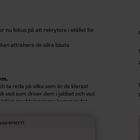
r nu fokus på att rekrytera i stället för
kan attrahera de allra bästa
em.
ch ta reda på vilka som är de klarast
k vad som driver dem i jobbet och vad
elation med talangerna kommer det
nadsfritt!