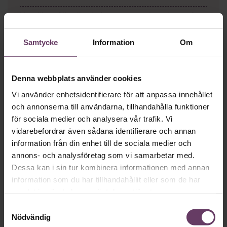
Hur säkerställer din chefsgrupp att verksamheten rör
sig framåt – även när omvärlden är osäker? Den
21
oktober
röjer vi hinder
och ser till att ni
når resultat.
Rusta er med
ny kunskap,
inspireras
av toppchefer
Samtycke
Information
Om
och få experternas
konkreta verktyg
.
Skräddarsy din
dag med fördjupande kunskapsspår för dina och
organisationens behov just nu.
Denna webbplats använder cookies
BOKA TIDIGT OCH SPARA 30 %
Vi använder enhetsidentifierare för att anpassa innehållet
och annonserna till användarna, tillhandahålla funktioner
för sociala medier och analysera vår trafik. Vi
vidarebefordrar även sådana identifierare och annan
Mer på ämnet
information från din enhet till de sociala medier och
annons- och analysföretag som vi samarbetar med.
White paper: Så får ni unga att lyckas
Dessa kan i sin tur kombinera informationen med annan
information som du har tillhandahållit eller som de har
som ledare
samlat in när du har använt deras tjänster.
Samtyckesval
Chefakademin Talks om unga ledare
Nödvändig