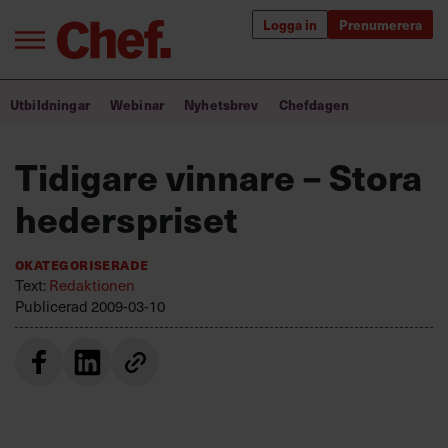
Logga in
Prenumerera
Bra ledare förändrar världen
Utbildningar
Webinar
Nyhetsbrev
Chefdagen
Innehåll från Chef
Tidigare vinnare – Stora
Utbildning för ledare
hederspriset
Chefakademin+
Okategoriserade
Populära utbildningar
Text:
Redaktionen
Publicerad
2009-03-10
Annonsera
Om oss
Kontakta oss
Kundservice