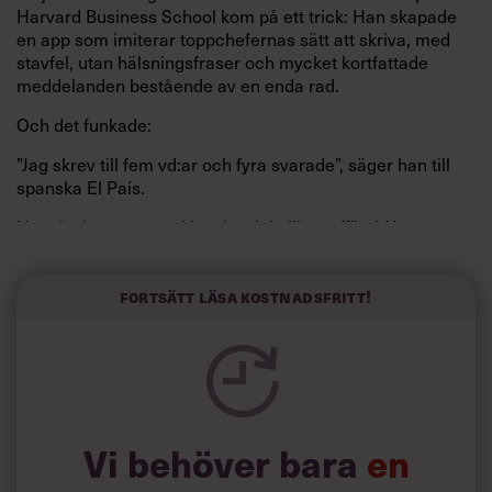
Harvard Business School kom på ett trick: Han skapade
en app som imiterar toppchefernas sätt att skriva, med
stavfel, utan hälsningsfraser och mycket kortfattade
meddelanden bestående av en enda rad.
Och det funkade:
”Jag skrev till fem vd:ar och fyra svarade”, säger han till
spanska El País.
Horwitz har nu utvecklat sitt trick till en affärsidé: appen
Sinceerly som konverterar formellt och minutiöst
välskrivna texter – likt de som skapas av AI – till den
kortfattat slarviga vd-stilen.
Fortsätt läsa kostnadsfritt!
Vi behöver bara
en