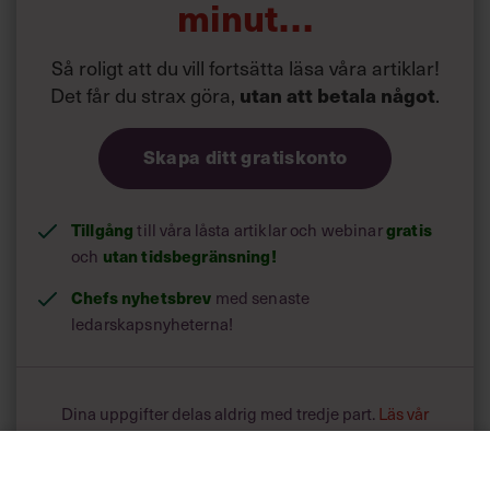
minut…
Så roligt att du vill fortsätta läsa våra artiklar!
Det får du strax göra,
utan att betala något
.
Skapa ditt gratiskonto
Tillgång
till våra låsta artiklar och webinar
gratis
och
utan tidsbegränsning!
Chefs nyhetsbrev
med senaste
ledarskapsnyheterna!
Dina uppgifter delas aldrig med tredje part.
Läs vår
integritetspolicy här
.