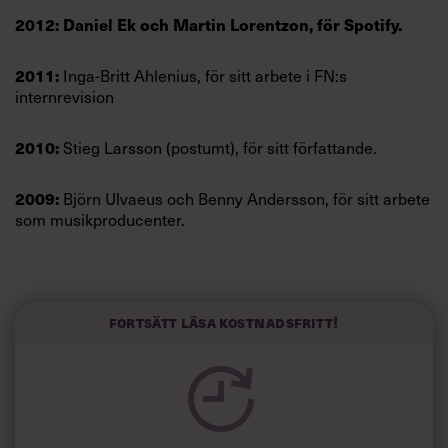
Villkor och policy för
2012: Daniel Ek och Martin Lorentzon, för Spotify.
personuppgiftsbehandling
2011:
Inga-Britt Ahlenius, för sitt arbete i FN:s
internrevision
Sök
efter:
2010:
Stieg Larsson (postumt), för sitt författande.
2009:
Björn Ulvaeus och Benny Andersson, för sitt arbete
som musikproducenter.
2008:
Anton Abele, politiker & Östen Mäkitalo,
mobiltelefonguru.
Logga in
Fortsätt läsa kostnadsfritt!
Prenumerera