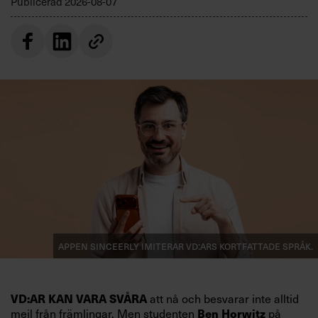
Publicerad
2026-08-07
Appen Sinceerly imiterar vd:ars kortfattade språk.
VD:AR KAN VARA SVÅRA
att nå och besvarar inte alltid
mejl från främlingar. Men studenten
Ben Horwitz
på