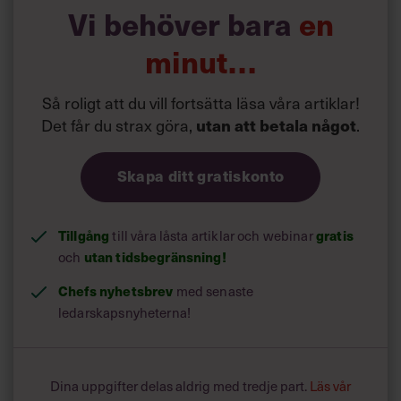
Vi behöver bara
en
Nu finns det inte bara snabba tider, utan även en rejäl dos
minut…
av motgångar. Det är inte alltid bättre att slå i underläge,
men det kan vara lättare.
Så roligt att du vill fortsätta läsa våra artiklar!
Det får du strax göra,
utan att betala något
.
Skapa ditt gratiskonto
Tillgång
gratis
till våra låsta artiklar och webinar
utan tidsbegränsning!
och
Chefs nyhetsbrev
med senaste
ledarskapsnyheterna!
Dina uppgifter delas aldrig med tredje part.
Läs vår