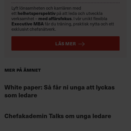
Lyft lönsamheten och karriären med
helhetsperspektiv
ett
på att leda och utveckla
med affärsfokus
verksamhet –
. I vår unikt flexibla
Executive MBA
får du träning, praktisk nytta och ett
exklusivt chefsnätverk.
LÄS MER
Mer på ämnet
White paper: Så får ni unga att lyckas
som ledare
Chefakademin Talks om unga ledare