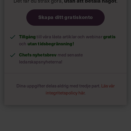
Det får du strax göra,
utan att betala något
.
Skapa ditt gratiskonto
Tillgång
gratis
till våra låsta artiklar och webinar
utan tidsbegränsning!
och
Chefs nyhetsbrev
med senaste
ledarskapsnyheterna!
Dina uppgifter delas aldrig med tredje part.
Läs vår
integritetspolicy här
.