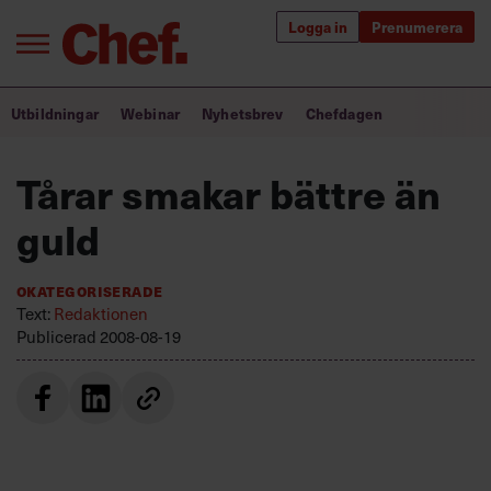
Logga in
Prenumerera
Bra ledare förändrar världen
Utbildningar
Webinar
Nyhetsbrev
Chefdagen
Innehåll från Chef
Tårar smakar bättre än
Utbildning för ledare
guld
Chefakademin+
Okategoriserade
Populära utbildningar
Text:
Redaktionen
Publicerad
2008-08-19
Annonsera
Om oss
Kontakta oss
Kundservice