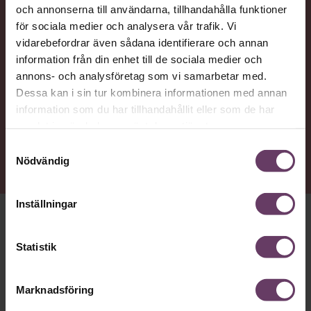
och annonserna till användarna, tillhandahålla funktioner
Statsvetaren Jenny Madestam, lektor vid Södertörns
för sociala medier och analysera vår trafik. Vi
högskola, går igenom vilka egenskaper svenska
vidarebefordrar även sådana identifierare och annan
väljare värderar hos en partiledare.
information från din enhet till de sociala medier och
annons- och analysföretag som vi samarbetar med.
Dessa kan i sin tur kombinera informationen med annan
NYTTA
information som du har tillhandahållit eller som de har
Få förståelse för hur politisk trovärdighet kan
samlat in när du har använt deras tjänster.
förstärkas eller försvagas genom partiledarens
Samtyckesval
publika framtoning.
Nödvändig
Inställningar
VÄRLDEN ÄR FULL
av karismatiska politiska ledare som
tar varje chans att provocera och ta strid. Sant eller falskt
Statistik
spelar ingen större roll, det viktiga är att väcka
uppståndelse och elda på klickandet i de digitala
Giuliano da Empoli
Marknadsföring
plattformarna, är hur författaren
förklarat logiken bakom den gränslösa politiska stil som