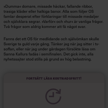
Villkor och policy för
»Dumma« domare, missade häckar, fallande ribbor,
personuppgiftsbehandling
trasiga kläder eller halkiga banor. Alla som följer OS
famlar desperat efter förklaringar till missade medaljer
och självklara segrar. »Varför« och »hur« är vanliga frågor.
Sök
Två frågor som aldrig kommer att få något svar.
efter:
Fanns det ett OS för medlidande och självömkan skulle
Sverige ta guld varje gång. Tänker jag när jag sitter i tv-
soffan, eller när jag under gårdagen försökte läsa om
Sanna Kallurs fadäs i semifinalen. Det gick inte, alla
nyhetssajter stod stilla på grund av hög belastning.
Många var de som ville läsa om eländet, inte bara jag.
En rubrik hann jag se: »Hon lämnade arenan i tårar«. Jag
Logga in
förstår att hon grät, men tänker samtidigt att det var det
Fortsätt läsa kostnadsfritt!
bästa som kunde hända henne.
Prenumerera
Jag gillade det hon sa inför semifinalen om hur hon
peppade sig själv: »Jag påminner mig själv om vad jag
tidigare har presterat, att det finns några riktigt snabba
tider i den här kroppen.«