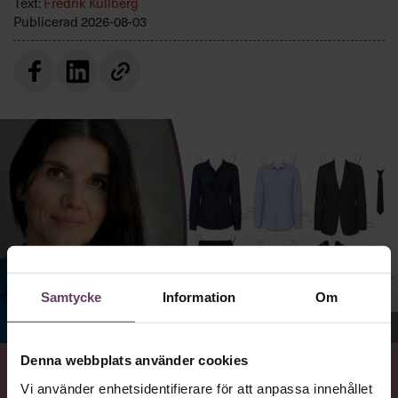
Text:
Fredrik Kullberg
Publicerad
2026-08-03
Samtycke
Information
Om
Jenny Madestam, docent i statsvetenskap.
Denna webbplats använder cookies
Vi använder enhetsidentifierare för att anpassa innehållet
VAD