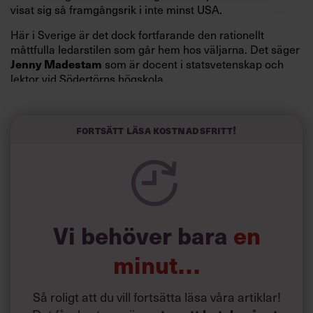
visat sig så framgångsrik i inte minst USA.
Här i Sverige är det dock fortfarande den rationellt
måttfulla ledarstilen som går hem hos väljarna. Det säger
Jenny Madestam
som är docent i statsvetenskap och
lektor vid Södertörns högskola.
”Svenskarna tar politik på allvar och brukar uppskatta
politiker som har framtoningen av att vara kunniga,
Fortsätt läsa kostnadsfritt!
kompetenta och stå med båda fötterna på jorden. Hellre
en tråkig partiledare i foträta skor än en känslomässig
spelevink i högklackat, är hur jag brukar sammanfatta de
önskningar som svenskarna för fram i undersökningar.”
Läs mer:
Vi behöver bara
en
Siri Wikander: ”Led som i
början av pandemin”
minut…
Så roligt att du vill fortsätta läsa våra artiklar!