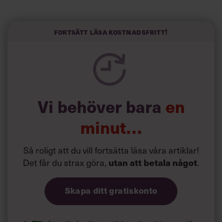
längre semester, vilket ytterligare ökade stressen i deras
liv.
Forskarna tror sig dessutom kunna uttyda att en längre
Fortsätt läsa kostnadsfritt!
semester har större betydelse för långlevnad än andra
försök att förändra livsstilsvanor.
Vi behöver bara
en
minut…
Så roligt att du vill fortsätta läsa våra artiklar!
Det får du strax göra,
utan att betala något
.
Skapa ditt gratiskonto