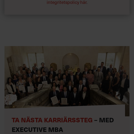
integritetspolicy här
.
så stora ambitioner, jag kan inte begära att Hillary ska
börja gråta när jag talar med henne om Bill.«
Vad är din egen smärtpunkt?
»Ha! Nej, detta är ingen sån intervju.«
TA NÄSTA KARRIÄRSSTEG
– MED
EXECUTIVE MBA