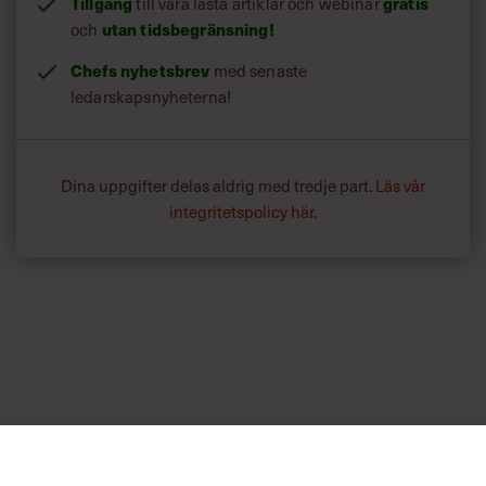
Tillgång
gratis
till våra låsta artiklar och webinar
utan tidsbegränsning!
och
Chefs nyhetsbrev
med senaste
ledarskapsnyheterna!
Dina uppgifter delas aldrig med tredje part.
Läs vår
integritetspolicy här
.