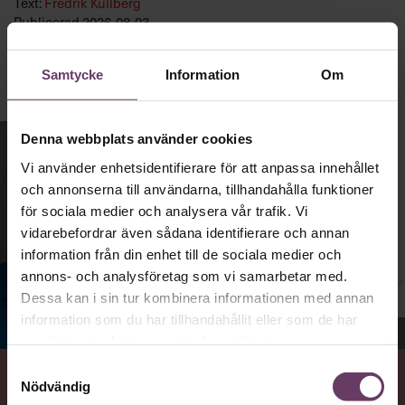
Text:
Fredrik Kullberg
Publicerad
2026-08-03
Samtycke
Information
Om
Denna webbplats använder cookies
Vi använder enhetsidentifierare för att anpassa innehållet
och annonserna till användarna, tillhandahålla funktioner
för sociala medier och analysera vår trafik. Vi
vidarebefordrar även sådana identifierare och annan
information från din enhet till de sociala medier och
annons- och analysföretag som vi samarbetar med.
Dessa kan i sin tur kombinera informationen med annan
information som du har tillhandahållit eller som de har
Jenny Madestam, docent i statsvetenskap.
samlat in när du har använt deras tjänster.
Samtyckesval
Nödvändig
VAD