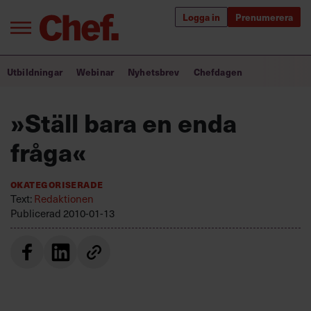
Logga in
Prenumerera
Bra ledare förändrar världen
Utbildningar
Webinar
Nyhetsbrev
Chefdagen
Innehåll från Chef
»Ställ bara en enda
Utbildning för ledare
fråga«
Chefakademin+
Okategoriserade
Populära utbildningar
Text:
Redaktionen
Publicerad
2010-01-13
Annonsera
Om oss
Kontakta oss
Kundservice