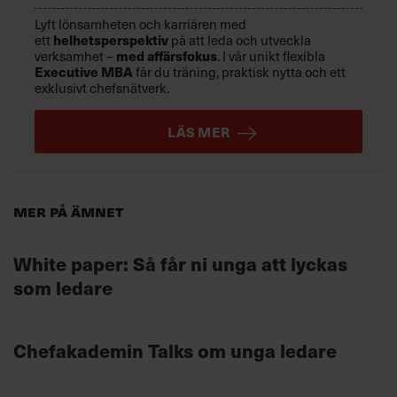
Lyft lönsamheten och karriären med
helhetsperspektiv
ett
på att leda och utveckla
med affärsfokus
verksamhet –
. I vår unikt flexibla
Executive MBA
får du träning, praktisk nytta och ett
exklusivt chefsnätverk.
LÄS MER
Mer på ämnet
White paper: Så får ni unga att lyckas
som ledare
Chefakademin Talks om unga ledare