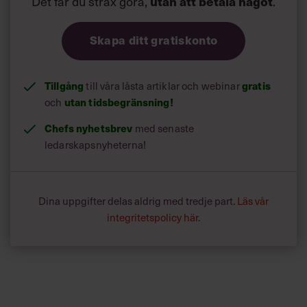
Det får du strax göra,
utan att betala något
.
Skapa ditt gratiskonto
Tillgång
gratis
till våra låsta artiklar och webinar
utan tidsbegränsning!
och
Chefs nyhetsbrev
med senaste
ledarskapsnyheterna!
Dina uppgifter delas aldrig med tredje part.
Läs vår
integritetspolicy här
.