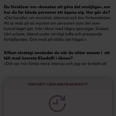
Villkor och policy för
Du föreläser om »konsten att göra det omöjliga«, om
personuppgiftsbehandling
hur du får kända personer att öppna sig. Hur gör du?
»Det handlar om envishet, tålamod och bra förberedelser.
Att ta reda på så mycket om personen som det över
Sök
huvud taget går. Inte räkna med några genvägar. Endast
efter:
hårt arbete, ibland under otroligt tuffa och pressande
förhållanden. Och mod att ställa rätt frågor.«
Vilken strategi använder du när du sitter ensam i ett
tält med överste Khadaffi i öknen?
»Det var min första stora intervju och jag var livrädd att
Khadaffi skulle ta illa upp av mina frågor. Men han var
avspänd, log och verkade tycka att det var roligt att för en
Logga in
gångs skull bli sedd och inte bli placerad på en piedestal.
Fortsätt läsa kostnadsfritt!
Alla är vi egentligen väldigt lika och har i grunden samma
Prenumerera
behov. Jag brukar citera Gunnar Ekelöf: ’Det som är
botten i dig, är botten också i andra’. Det är min
utgångspunkt oavsett om jag ska prata med Khadaffi,
Hillary Clinton eller La Toya.«
