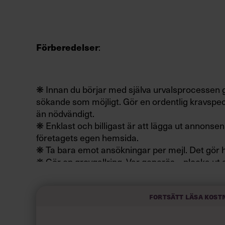
Förberedelser
:
❋ Innan du börjar med själva urvalsprocessen gä
sökande som möjligt. Gör en ordentlig kravspeci
än nödvändigt.
❋ Enklast och billigast är att lägga ut annonsen
företagets egen hemsida.
❋ Ta bara emot ansökningar per mejl. Det gör 
❋ Gör en grovgallring. Var generös – plocka ut 
som skrivit ett hyfsat personligt brev.
Fortsätt läsa kost
Du behöver: