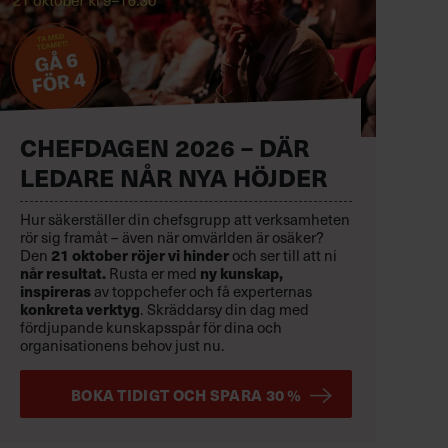
CHEFDAGEN 2026 – DÄR
LEDARE NÅR NYA HÖJDER
Hur säkerställer din chefsgrupp att verksamheten
rör sig framåt – även när omvärlden är osäker?
21 oktober
röjer vi hinder
Den
och ser till att ni
når resultat.
ny kunskap,
Rusta er med
inspireras
av toppchefer och få experternas
konkreta verktyg
.
Skräddarsy din dag med
fördjupande kunskapsspår för dina och
organisationens behov just nu.
BOKA TIDIGT OCH SPARA 30 %