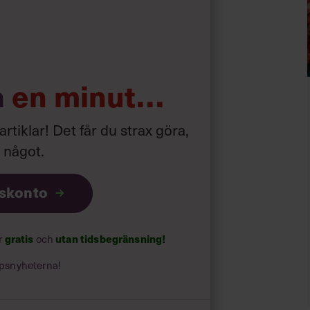
l.
a
en minut…
iteboard.
 artiklar! Det får du strax göra,
a något
.
iskonto
gratis
utan tidsbegränsning!
ar
och
 göra en säljande
psnyheterna!
och har mandat att delta i urvalet.
, hemmastadda i företagskulturen och