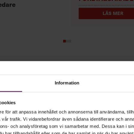
edare
LÄS MER
arbetsglädjen
Information
om får medarbetarna att känna lust, och 
cookies
r är tre tips från Googles nordiska hr-che
e för att anpassa innehållet och annonserna till användarna, tillh
vår trafik. Vi vidarebefordrar även sådana identifierare och anna
nnons- och analysföretag som vi samarbetar med. Dessa kan i sin
har tillhandahållit eller som de har samlat in när du har använt 