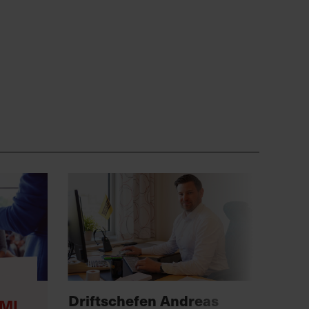
Anno
Driftschefen Andreas
MI