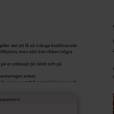
ller det att få så många kvalificerade
fikation, men sätt inte ribban högre
 på en jobbsajt på nätet och på
hanteringen enkel.
alla vars cv uppfyller minimikraven och
nadsfritt!