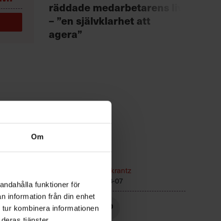
Chef +
räddade medarbetarens liv
Fast
– ”en självklarhet att
för 
agera”
Om
hur kan
Arbetsmiljö
Text:
Sara Hammarkrantz
f.
Publicerad
2026-08-07
andahålla funktioner för
n information från din enhet
 tur kombinera informationen
deras tjänster.