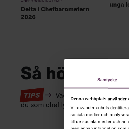
Chef + Winningtemp
unga l
Delta i Chefbarometern
2026
Så höjer du 
Samtycke
TIPS
Vad är det egentligen s
Denna webbplats använder 
du som chef lyfta arbetsglädjen? Hä
Vi använder enhetsidentifierar
sociala medier och analysera 
till de sociala medier och a
med annan information som du 