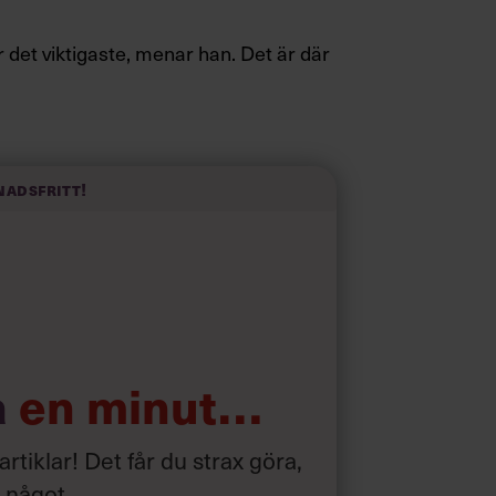
det viktigaste, menar han. Det är där
it skruv och höjt arbetsglädjen på
nadsfritt!
a
en minut…
 artiklar! Det får du strax göra,
a något
.