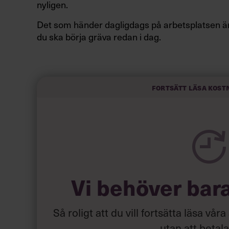
nyligen.
Det som händer dagligdags på arbetsplatsen är 
du ska börja gräva redan i dag.
Här är Björn Lundins tre enkla åtgärder som tag
Google:
Fortsätt läsa kost
Vi behöver bar
Så roligt att du vill fortsätta läsa våra
utan att betal