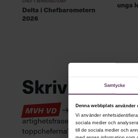
Chef + Winningtemp
unga l
Delta i Chefbarometern
2026
Skriv som en
Samtycke
Denna webbplats använder 
Kan en app som förv
MVH VD
Vi använder enhetsidentifierar
artighetsfraser, men gärna stavfel –
sociala medier och analysera 
toppcheferna?
till de sociala medier och a
med annan information som du 