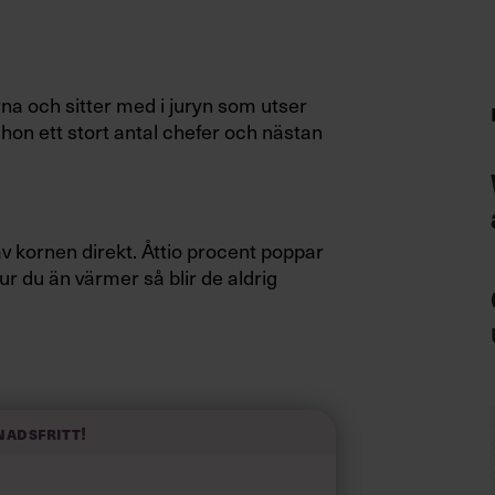
na och sitter med i juryn som utser
r hon ett stort antal chefer och nästan
 kornen direkt. Åttio procent poppar
ur du än värmer så blir de aldrig
. Tio procent förstår precis vad du
o procent fattar galoppen först när ser
nadsfritt!
de sista tio procenten vaknar aldrig