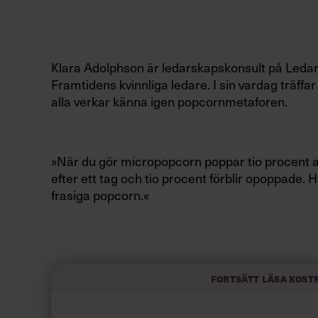
Klara Adolphson är ledarskapskonsult på Ledar
Framtidens kvinnliga ledare. I sin vardag träffa
alla verkar känna igen popcornmetaforen.
»När du gör micropopcorn poppar tio procent av
efter ett tag och tio procent förblir opoppade. H
frasiga popcorn.«
Hon menar att det även stämmer på medarbetare
menar, tar initiativ och leder ihop med dig. Åtti
Fortsätt läsa kost
att de tio första procenten har satt igång. Men 
riktigt till.