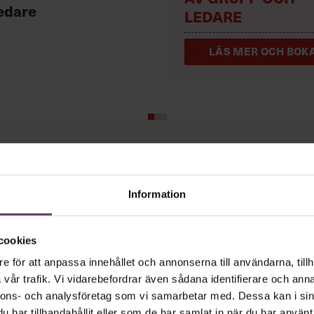
edare
LEDARE
LÄS MER OCH BOKA
 vd med en app
Information
cookies
andlar text till korthugget vd-språk – uta
e för att anpassa innehållet och annonserna till användarna, tillh
 vara vägen för den som vill nå fram till
vår trafik. Vi vidarebefordrar även sådana identifierare och anna
nnons- och analysföretag som vi samarbetar med. Dessa kan i sin
har tillhandahållit eller som de har samlat in när du har använt 