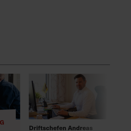
NG
Anno
Driftschefen Andreas