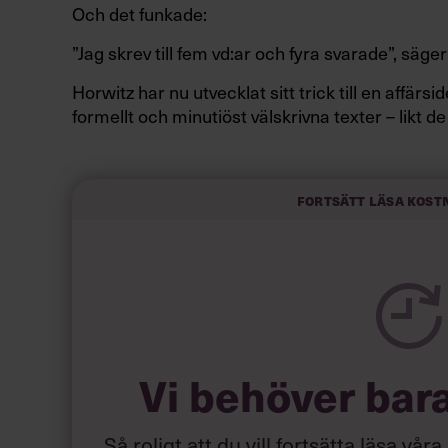
Och det funkade:
”Jag skrev till fem vd:ar och fyra svarade”, säger
Horwitz har nu utvecklat sitt trick till en affär
formellt och minutiöst välskrivna texter – likt de
slarviga vd-stilen.
Fortsätt läsa kost
Vi behöver bar
Så roligt att du vill fortsätta läsa våra