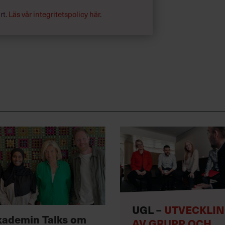
rt.
Läs vår integritetspolicy här
.
UGL –
UTVECKLI
kademin Talks om
AV GRUPP OCH