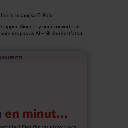
 han till spanska El País.
sidé: appen Sinceerly som konverterar
 som skapas av AI – till den kortfattat
nadsfritt!
a
en minut…
 artiklar! Det får du strax göra,