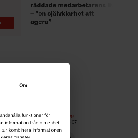
Chef +
räddade medarbetarens liv
Fast
– ”en självklarhet att
för 
agera”
!
Om
n
Kommunikation
Text:
Fredrik Kullberg
andahålla funktioner för
Publicerad
2026-08-07
n information från din enhet
 tur kombinera informationen
deras tjänster.