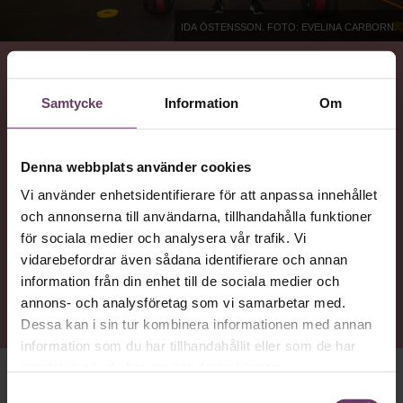
Ida Östensson. Foto: Evelina Carborn.
VAD
Samtycke
Information
Om
Ida Östensson, generalsekreterare för ChildX, berättar
om sitt ledarskap och sin motivation i arbetet för
jämställdhet och mot sexuellt våld.
Denna webbplats använder cookies
Vi använder enhetsidentifierare för att anpassa innehållet
och annonserna till användarna, tillhandahålla funktioner
NYTTA
för sociala medier och analysera vår trafik. Vi
Få en inblick i hur Ida Östensson tänker kring rättvisa,
vidarebefordrar även sådana identifierare och annan
hälsa, och att leda genom andra – men också
information från din enhet till de sociala medier och
nazisthot och traumahantering på arbetsplatsen.
annons- och analysföretag som vi samarbetar med.
Dessa kan i sin tur kombinera informationen med annan
information som du har tillhandahållit eller som de har
samlat in när du har använt deras tjänster.
Samtyckesval
HON HAR KÖRT ETT
crossfit-pass på morgonen. För att