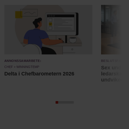
Annonssamarbete:
Beslutsfatta
Chef + Winningtemp
Sex unders
Delta i Chefbarometern 2026
ledarskaps
undviker 