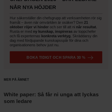
NÅR NYA HÖJDER
Hur säkerställer din chefsgrupp att verksamheten rör sig
framåt – även när omvärlden är osäker? Den
21
oktober
röjer vi hinder
och ser till att ni
når resultat.
Rusta er med
ny kunskap,
inspireras
av toppchefer
och få experternas
konkreta verktyg
.
Skräddarsy din
dag med fördjupande kunskapsspår för dina och
organisationens behov just nu.
BOKA TIDIGT OCH SPARA 30 %
Mer på ämnet
White paper: Så får ni unga att lyckas
som ledare