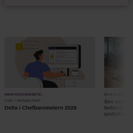
Annonssamarbete:
Beslutsfatta
Chef + Winningtemp
Sex unders
Delta i Chefbarometern 2026
ledarskaps
undviker 