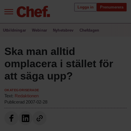
Logga in
Prenumerera
Bra ledare förändrar världen
Utbildningar
Webinar
Nyhetsbrev
Chefdagen
Innehåll från Chef
Ska man alltid
Utbildning för ledare
omplacera i stället för
Chefakademin+
att säga upp?
Populära utbildningar
Okategoriserade
Text:
Redaktionen
Publicerad
2007-02-28
Annonsera
Om oss
Kontakta oss
Kundservice