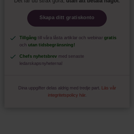
Det får du strax göra,
utan att betala något
.
Skapa ditt gratiskonto
Tillgång
till våra låsta artiklar och webinar
gratis
och
utan tidsbegränsning!
Chefs nyhetsbrev
med senaste
ledarskapsnyheterna!
Dina uppgifter delas aldrig med tredje part.
Läs vår
integritetspolicy här
.