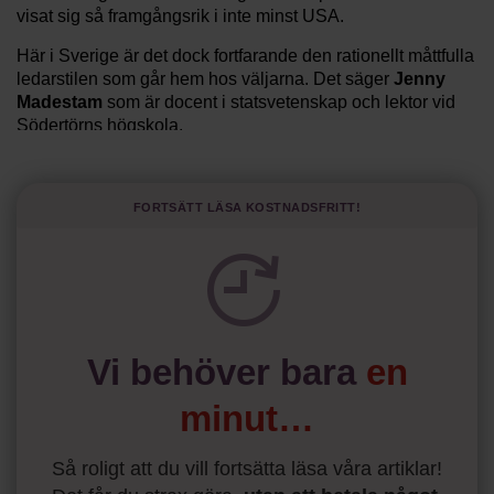
visat sig så framgångsrik i inte minst USA.
Här i Sverige är det dock fortfarande den rationellt måttfulla
ledarstilen som går hem hos väljarna. Det säger
Jenny
Madestam
som är docent i statsvetenskap och lektor vid
Södertörns högskola.
”Svenskarna tar politik på allvar och brukar uppskatta
politiker som har framtoningen av att vara kunniga,
Fortsätt läsa kostnadsfritt!
kompetenta och stå med båda fötterna på jorden. Hellre en
tråkig partiledare i foträta skor än en känslomässig
spelevink i högklackat, är hur jag brukar sammanfatta de
önskningar som svenskarna för fram i undersökningar.”
Läs mer:
Vi behöver bara
en
Siri Wikander: ”Led som i
början av pandemin”
minut…
Så roligt att du vill fortsätta läsa våra artiklar!