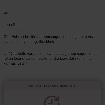
Villkor och policy för
personuppgiftsbehandling
Ja!
Sök
Lena Slotte
efter:
Gör: Enhetschef för äldreomsorgen inom Liljeholmens
stadsdelsförvaltning, Stockholm.
Ja ”Det skulle vara fruktansvärt att säga upp någon för att
rollen förändrats och ställer andra krav, det skulle inte
kännas juste.”
Logga in
Ja ”Många har jobbat väldigt länge, då kan man inte bara
Prenumerera
kasta ut dem. Det kan vara kompetensen som inte är
uppdaterad eller hälsoskäl som gör att man behöver byta
Fortsätt läsa kostnadsfritt!
arbetsuppgifter. Många arbetsuppgifter inom
äldreomsorgen är tunga, det är inte alla som orkar med
dem i längden.”