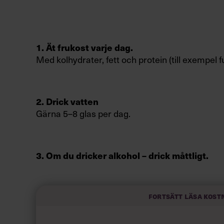
1. Ät frukost varje dag.
Med kolhydrater, fett och protein (till exempel 
2. Drick vatten
Gärna 5–8 glas per dag.
3. Om du dricker alkohol – drick måttligt.
Inte mer än 7 standardglas (kvinnor) eller 10 s
standardglas är exempelvis 15 cl vin eller 4 cl sp
Fortsätt läsa kost
4. Om du röker – sluta!