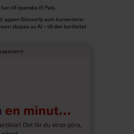
 han till spanska El País.
sidé: appen Sinceerly som konverterar
 som skapas av AI – till den kortfattat
nadsfritt!
a
en minut…
 artiklar! Det får du strax göra,
a något
.