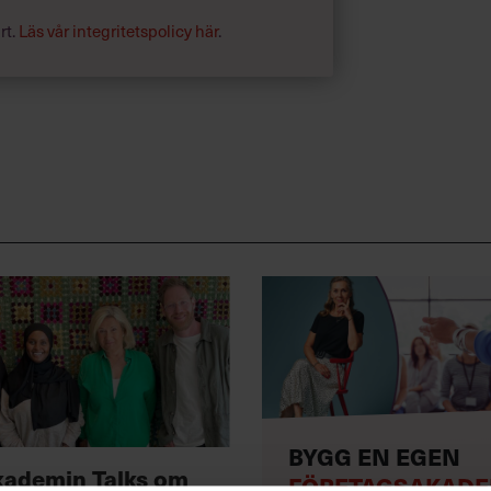
rt.
Läs vår integritetspolicy här
.
BYGG EN EGEN
kademin Talks om
FÖRETAGSAKADE