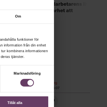
Chef +
räddade medarbetarens liv
Fast
– ”en självklarhet att
för 
agera”
Om
andahålla funktioner för
n information från din enhet
 tur kombinera informationen
deras tjänster.
Marknadsföring
n
Kommunikation
Text:
Fredrik Kullberg
Publicerad
2026-08-07
Tillåt alla