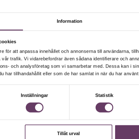
edare
LÄS MER
Information
cookies
e för att anpassa innehållet och annonserna till användarna, tillh
vår trafik. Vi vidarebefordrar även sådana identifierare och anna
nnons- och analysföretag som vi samarbetar med. Dessa kan i sin
 vd med en app
har tillhandahållit eller som de har samlat in när du har använt 
Inställningar
Statistik
andlar text till korthugget vd-språk – uta
 vara vägen för den som vill nå fram till
Tillåt urval