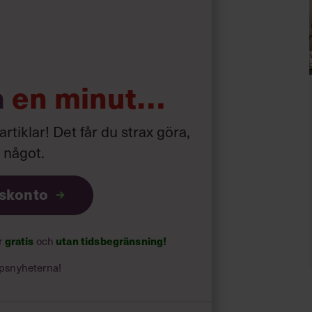
ed 50 procent.
a
en minut…
ser och utbildningar inom det du är
 är intresserad av än på att traggla
 artiklar! Det får du strax göra,
a något
.
iskonto
ar
gratis
och
utan tidsbegränsning!
psnyheterna!