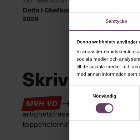
Chef + Winningtemp
unga l
Delta i Chefbarometern
2026
Samtycke
Denna webbplats använder 
Vi använder enhetsidentifierar
sociala medier och analysera 
till de sociala medier och a
Skriv som en
med annan information som du 
Samtyckesval
Nödvändig
Kan en app som förv
MVH VD
artighetsfraser, men gärna stavfel –
toppcheferna?