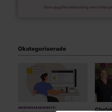
Dina uppgifter delas aldrig med tredje pa
Okategoriserade
Annonssamarbete:
Chefa