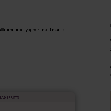
fullkornsbröd, yoghurt med müsli).
tandardglas (män) per vecka. Ett
rit.
nadsfritt!