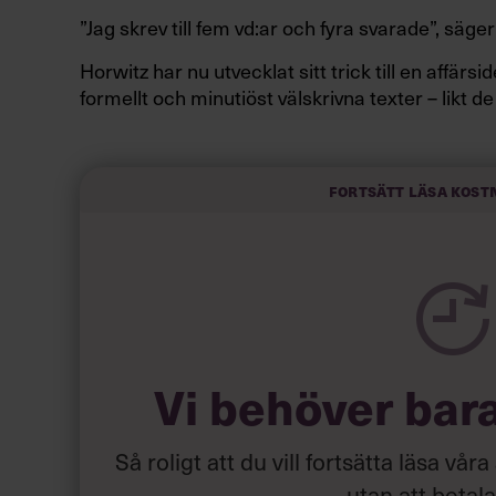
”Jag skrev till fem vd:ar och fyra svarade”, säger
Horwitz har nu utvecklat sitt trick till en affär
formellt och minutiöst välskrivna texter – likt de
slarviga vd-stilen.
Fortsätt läsa kost
Vi behöver bar
Så roligt att du vill fortsätta läsa våra
utan att betal