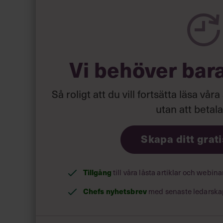
Ta gärna hjälp, det ökar din chans att lyckas m
5. Satsa på dina starka sidor.
Vi behöver bar
Öka regelbundet din kompetens med böcker, kur
bra på. Fokusera mer på att bli bättre på det du
med det du är dålig på.
Så roligt att du vill fortsätta läsa våra
utan att betal
Skapa ditt grat
Tillgång
till våra låsta artiklar och webin
Chefs nyhetsbrev
med senaste ledarska