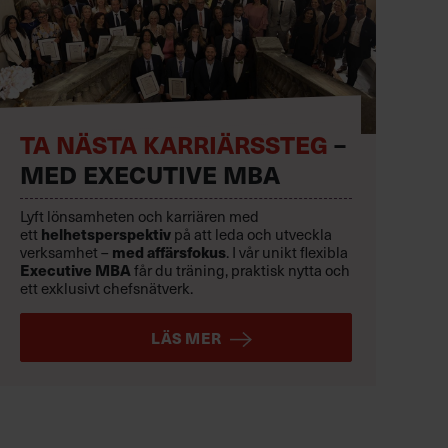
TA NÄSTA KARRIÄRSSTEG
–
MED EXECUTIVE MBA
Lyft lönsamheten och karriären med
ett
helhetsperspektiv
på att leda och utveckla
verksamhet –
med affärsfokus
. I vår unikt flexibla
Executive MBA
får du träning, praktisk nytta och
ett exklusivt chefsnätverk.
LÄS MER