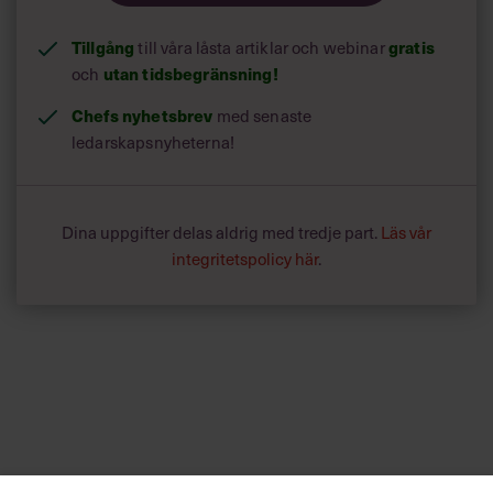
Tillgång
gratis
till våra låsta artiklar och webinar
utan tidsbegränsning!
och
Chefs nyhetsbrev
med senaste
ledarskapsnyheterna!
Dina uppgifter delas aldrig med tredje part.
Läs vår
integritetspolicy här
.