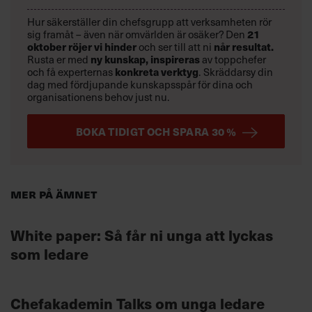
Hur säkerställer din chefsgrupp att verksamheten rör
21
sig framåt – även när omvärlden är osäker? Den
oktober
röjer vi hinder
når resultat.
och ser till att ni
ny kunskap,
inspireras
Rusta er med
av toppchefer
konkreta verktyg
och få experternas
.
Skräddarsy din
dag med fördjupande kunskapsspår för dina och
organisationens behov just nu.
BOKA TIDIGT OCH SPARA 30 %
Mer på ämnet
White paper: Så får ni unga att lyckas
som ledare
Chefakademin Talks om unga ledare