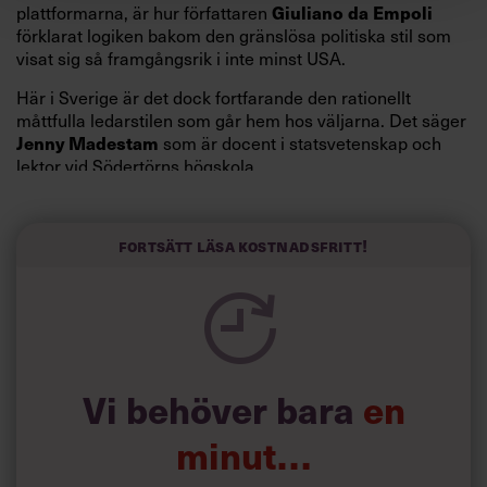
Giuliano da Empoli
plattformarna, är hur författaren
förklarat logiken bakom den gränslösa politiska stil som
visat sig så framgångsrik i inte minst USA.
Här i Sverige är det dock fortfarande den rationellt
måttfulla ledarstilen som går hem hos väljarna. Det säger
Jenny Madestam
som är docent i statsvetenskap och
lektor vid Södertörns högskola.
”Svenskarna tar politik på allvar och brukar uppskatta
politiker som har framtoningen av att vara kunniga,
Fortsätt läsa kostnadsfritt!
kompetenta och stå med båda fötterna på jorden. Hellre
en tråkig partiledare i foträta skor än en känslomässig
spelevink i högklackat, är hur jag brukar sammanfatta de
önskningar som svenskarna för fram i undersökningar.”
Läs mer:
Vi behöver bara
en
Siri Wikander: ”Led som i
början av pandemin”
minut…