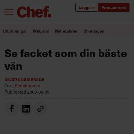
Logga in
Prenumerera
Bra ledare förändrar världen
Utbildningar
Webinar
Nyhetsbrev
Chefdagen
Innehåll från Chef
Se facket som din bäste
Utbildning för ledare
vän
Chefakademin+
Okategoriserade
Populära utbildningar
Text:
Redaktionen
Publicerad
2009-05-05
Annonsera
Om oss
Kontakta oss
Kundservice