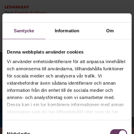
Ledarskap
Text:
Fredrik Kullberg
Publicerad
2026-08-03
Samtycke
Information
Om
Denna webbplats använder cookies
Vi använder enhetsidentifierare för att anpassa innehållet
och annonserna till användarna, tillhandahålla funktioner
för sociala medier och analysera vår trafik. Vi
vidarebefordrar även sådana identifierare och annan
information från din enhet till de sociala medier och
annons- och analysföretag som vi samarbetar med.
Dessa kan i sin tur kombinera informationen med annan
information som du har tillhandahållit eller som de har
samlat in när du har använt deras tjänster.
Jenny Madestam, docent i statsvetenskap.
Samtyckesval
Nödvändig