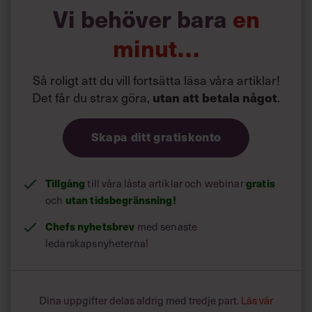
det kan bli ganska rörigt.
Vi behöver bara
en
Men den modell Posten har valt överbrygger delvis det
minut…
problemet. Tillsammans med ledningsgruppen har
Serbaz Shali regelbundna möten med företrädare för
Så roligt att du vill fortsätta läsa våra artiklar!
samtliga fack.
Det får du strax göra,
utan att betala något
.
Skapa ditt gratiskonto
Tillgång
gratis
till våra låsta artiklar och webinar
utan tidsbegränsning!
och
Chefs nyhetsbrev
med senaste
ledarskapsnyheterna!
Dina uppgifter delas aldrig med tredje part.
Läs vår