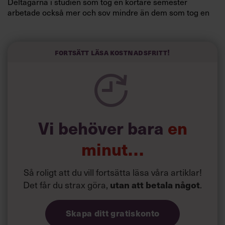
Deltagarna i studien som tog en kortare semester
arbetade också mer och sov mindre än dem som tog en
längre semester, vilket ytterligare ökade stressen i deras
liv.
Forskarna tror sig dessutom kunna uttyda att en längre
Fortsätt läsa kostnadsfritt!
semester har större betydelse för långlevnad än andra
försök att förändra livsstilsvanor.
Vi behöver bara
en
minut…
Så roligt att du vill fortsätta läsa våra artiklar!
Det får du strax göra,
utan att betala något
.
Skapa ditt gratiskonto