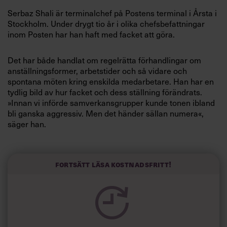
Villkor och policy för
Serbaz Shali är terminalchef på Postens terminal i Årsta i
personuppgiftsbehandling
Stockholm. Under drygt tio år i olika chefsbefattningar
inom Posten har han haft med facket att göra.
Sök
efter:
Det har både handlat om regelrätta förhandlingar om
anställningsformer, arbetstider och så vidare och
spontana möten kring enskilda medarbetare. Han har en
tydlig bild av hur facket och dess ställning förändrats.
»Innan vi införde samverkansgrupper kunde tonen ibland
bli ganska aggressiv. Men det händer sällan numera«,
säger han.
På terminalen, som är Postens största arbetsplats,
Logga in
arbetar 1 200 personer och flera fackliga organisationer
Fortsätt läsa kostnadsfritt!
är företrädda.
Prenumerera
Det blir allt vanligare att medarbetare byter fack,
dessutom står allt fler utanför. Det är alltså inte helt lätt
att veta vilket avtalsområde en medarbetare tillhör, och