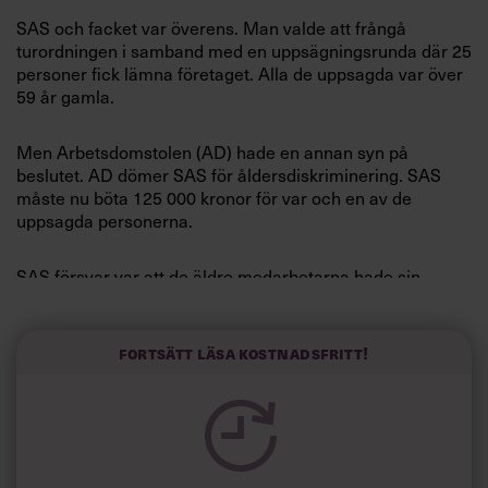
Villkor och policy för
SAS och facket var överens. Man valde att frångå
personuppgiftsbehandling
turordningen i samband med en uppsägningsrunda där 25
personer fick lämna företaget. Alla de uppsagda var över
59 år gamla.
Sök
efter:
Men Arbetsdomstolen (AD) hade en annan syn på
beslutet. AD dömer SAS för åldersdiskriminering. SAS
måste nu böta 125 000 kronor för var och en av de
uppsagda personerna.
SAS försvar var att de äldre medarbetarna hade sin
försörjning tryggad eftersom de hade rätt att gå i pension
vid 60. Men det skälet är inte giltigt för uppsägning, slår
Logga in
AD fast.
Fortsätt läsa kostnadsfritt!
Prenumerera