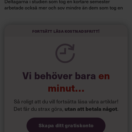
Deltagarna i studien som tog en kortare semester
arbetade också mer och sov mindre än dem som tog en
längre semester, vilket ytterligare ökade stressen i deras
liv.
Forskarna tror sig dessutom kunna uttyda att en längre
Fortsätt läsa kostnadsfritt!
semester har större betydelse för långlevnad än andra
försök att förändra livsstilsvanor.
Vi behöver bara
en
minut…
Så roligt att du vill fortsätta läsa våra artiklar!
Det får du strax göra,
utan att betala något
.
Skapa ditt gratiskonto