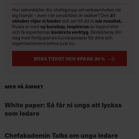
Hur säkerställer din chefsgrupp att verksamheten rör
21
sig framåt – även när omvärlden är osäker? Den
oktober
röjer vi hinder
når resultat.
och ser till att ni
ny kunskap,
inspireras
Rusta er med
av toppchefer
konkreta verktyg
och få experternas
.
Skräddarsy din
dag med fördjupande kunskapsspår för dina och
organisationens behov just nu.
BOKA TIDIGT OCH SPARA 30 %
Mer på ämnet
White paper: Så får ni unga att lyckas
som ledare
Chefakademin Talks om unga ledare