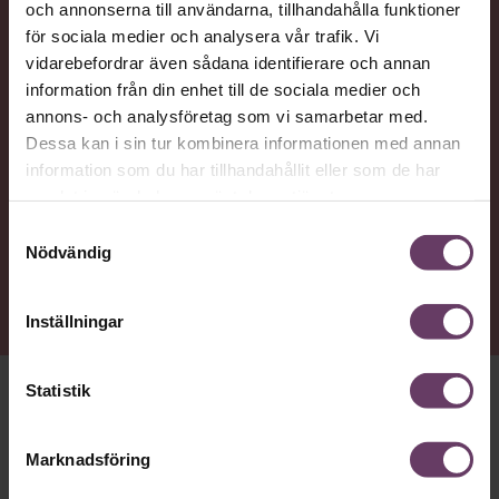
och annonserna till användarna, tillhandahålla funktioner
VAD
för sociala medier och analysera vår trafik. Vi
vidarebefordrar även sådana identifierare och annan
Statsvetaren Jenny Madestam, lektor vid Södertörns
information från din enhet till de sociala medier och
högskola, går igenom vilka egenskaper svenska
annons- och analysföretag som vi samarbetar med.
väljare värderar hos en partiledare.
Dessa kan i sin tur kombinera informationen med annan
information som du har tillhandahållit eller som de har
samlat in när du har använt deras tjänster.
NYTTA
Samtyckesval
Få förståelse för hur politisk trovärdighet kan
Nödvändig
förstärkas eller försvagas genom partiledarens
publika framtoning.
Inställningar
Statistik
VÄRLDEN ÄR FULL
av karismatiska politiska ledare som
tar varje chans att provocera och ta strid. Sant eller falskt
Marknadsföring
spelar ingen större roll, det viktiga är att väcka
uppståndelse och elda på klickandet i de digitala