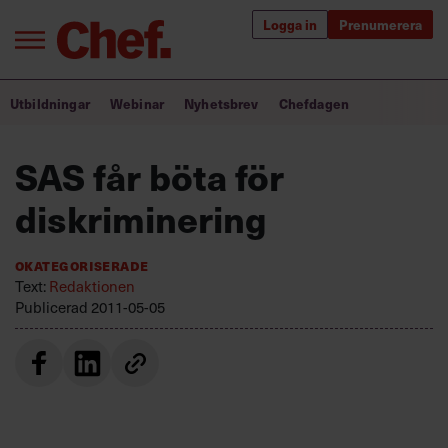
Logga in
Prenumerera
Bra ledare förändrar världen
Utbildningar
Webinar
Nyhetsbrev
Chefdagen
Innehåll från Chef
SAS får böta för
Utbildning för ledare
diskriminering
Chefakademin+
Okategoriserade
Populära utbildningar
Text:
Redaktionen
Publicerad
2011-05-05
Annonsera
Om oss
Kontakta oss
Kundservice