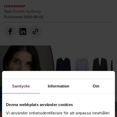
Ledarskap
Text:
Fredrik Kullberg
Publicerad
2026-08-03
Samtycke
Information
Om
Denna webbplats använder cookies
Jenny Madestam, docent i statsvetenskap.
Vi använder enhetsidentifierare för att anpassa innehållet