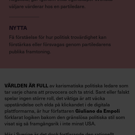
väljare värderar hos en partiledare.
NYTTA
Få förståelse för hur politisk trovärdighet kan
förstärkas eller försvagas genom partiledarens
publika framtoning.
av karismatiska politiska ledare som
VÄRLDEN ÄR FULL
tar varje chans att provocera och ta strid. Sant eller falskt
spelar ingen större roll, det viktiga är att väcka
uppståndelse och elda på klickandet i de digitala
plattformarna, är hur författaren
Giuliano da Empoli
förklarat logiken bakom den gränslösa politiska stil som
visat sig så framgångsrik i inte minst USA.
Här i Sverige är det dock fortfarande den rationellt