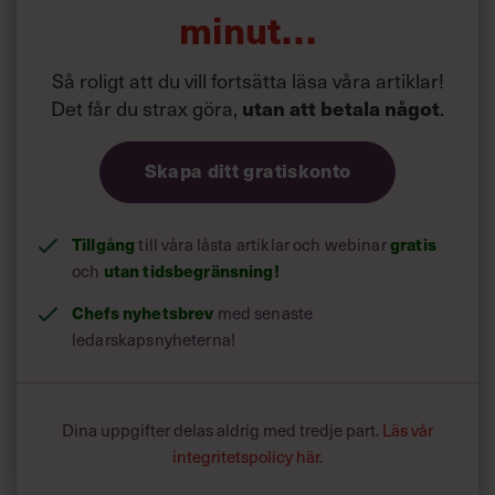
Den yttersta gränsen är den juridiska personen, till
minut…
exempel aktiebolaget X, som sedan kan delas in i
driftsenheter (till exempel en fabrik).
Så roligt att du vill fortsätta läsa våra artiklar!
Det får du strax göra,
.
utan att betala något
Skapa ditt gratiskonto
Tillgång
till våra låsta artiklar och webinar
gratis
och
utan tidsbegränsning!
Chefs nyhetsbrev
med senaste
ledarskapsnyheterna!
Dina uppgifter delas aldrig med tredje part.
Läs vår
integritetspolicy här
.