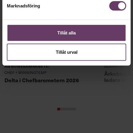
Marknadsföring
Tillåt alla
Annonssamarbete:
Ledarskap
Tillåt urval
Chef + Winningtemp
Ärkebiskopen
ledare att 
Delta i Chefbarometern 2026