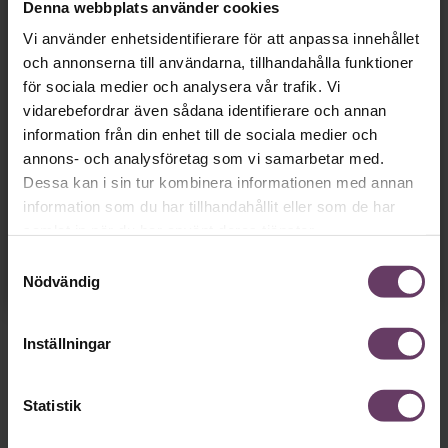
Skapa ditt gratiskonto
Denna webbplats använder cookies
Vi använder enhetsidentifierare för att anpassa innehållet
och annonserna till användarna, tillhandahålla funktioner
Tillgång
till våra låsta artiklar och webinar
gratis
för sociala medier och analysera vår trafik. Vi
och
utan tidsbegränsning!
vidarebefordrar även sådana identifierare och annan
Chefs nyhetsbrev
med senaste
information från din enhet till de sociala medier och
ledarskapsnyheterna!
annons- och analysföretag som vi samarbetar med.
Dessa kan i sin tur kombinera informationen med annan
information som du har tillhandahållit eller som de har
samlat in när du har använt deras tjänster.
Dina uppgifter delas aldrig med tredje part.
Läs vår
Samtyckesval
integritetspolicy här
.
Nödvändig
Inställningar
Statistik