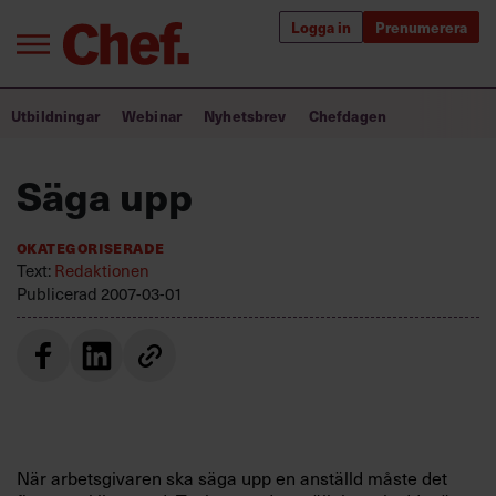
Logga in
Prenumerera
Bra ledare förändrar världen
Utbildningar
Webinar
Nyhetsbrev
Chefdagen
Innehåll från Chef
Säga upp
Utbildning för ledare
Okategoriserade
Chefakademin+
Text:
Redaktionen
Publicerad
2007-03-01
Populära utbildningar
Annonsera
Om oss
Kontakta oss
När arbetsgivaren ska säga upp en anställd måste det
Kundservice