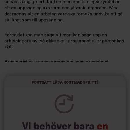
finnas saklig grund. Tanken med anställningsskyddet är
Villkor och policy för
att en uppsägning ska vara den yttersta åtgärden. Med
personuppgiftsbehandling
det menas att en arbetsgivare ska försöka undvika att gå
så långt som till uppsägning.
Sök
Förenklat kan man säga att man kan säga upp en
efter:
arbetstagare av två olika skäl: arbetsbrist eller personliga
skäl.
Arbetsbrist är lagens terminologi, men arbetsbrist
behöver inte betyda brist på arbete. Det finns möjligheter
att tala om arbetsbrist i sammanhang där arbetsgivaren
till exempel vill omreglera anställningsvillkoren.
Fortsätt läsa kostnadsfritt!
Logga in
Las innehåller också regler om vilken turordning som ska
Prenumerera
gälla vid arbetsbrist, till exempel den välkända sist in,
först ut-principen. Arbetsgivaren ska upprätta en
turordningslista för varje turordningskrets.
Vi behöver bara
en
En verksamhet kan ofta indelas i flera turordningskretsar.