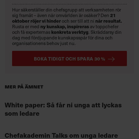
Hur säkerställer din chefsgrupp att verksamheten rör
21
sig framåt – även när omvärlden är osäker? Den
oktober
röjer vi hinder
når resultat.
och ser till att ni
ny kunskap,
inspireras
Rusta er med
av toppchefer
konkreta verktyg
och få experternas
.
Skräddarsy din
dag med fördjupande kunskapsspår för dina och
organisationens behov just nu.
BOKA TIDIGT OCH SPARA 30 %
Mer på ämnet
White paper: Så får ni unga att lyckas
som ledare
Chefakademin Talks om unga ledare