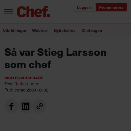
Logga in
Prenumerera
Bra ledare förändrar världen
Utbildningar
Webinar
Nyhetsbrev
Chefdagen
Innehåll från Chef
Så var Stieg Larsson
Utbildning för ledare
som chef
Chefakademin+
Okategoriserade
Populära utbildningar
Text:
Redaktionen
Publicerad
2009-03-02
Annonsera
Om oss
Kontakta oss
Kundservice