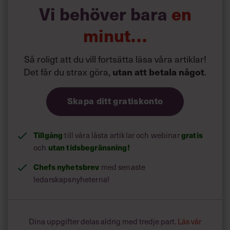
prestigelös. Han var inte en chef som längtade efter att
Vi behöver bara
en
göra karriär. Och han stod ogärna i rampljuset.
minut…
Så roligt att du vill fortsätta läsa våra artiklar!
Det får du strax göra,
utan att betala något
.
Skapa ditt gratiskonto
Tillgång
gratis
till våra låsta artiklar och webinar
utan tidsbegränsning!
och
Chefs nyhetsbrev
med senaste
ledarskapsnyheterna!
Dina uppgifter delas aldrig med tredje part.
Läs vår