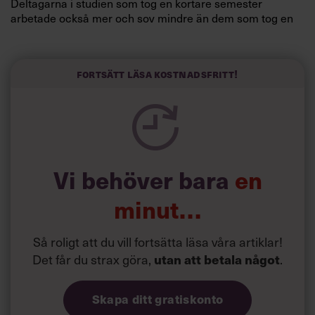
Deltagarna i studien som tog en kortare semester
arbetade också mer och sov mindre än dem som tog en
längre semester, vilket ytterligare ökade stressen i deras
liv.
Forskarna tror sig dessutom kunna uttyda att en längre
Fortsätt läsa kostnadsfritt!
semester har större betydelse för långlevnad än andra
försök att förändra livsstilsvanor.
Vi behöver bara
en
minut…
Så roligt att du vill fortsätta läsa våra artiklar!
Det får du strax göra,
utan att betala något
.
Skapa ditt gratiskonto