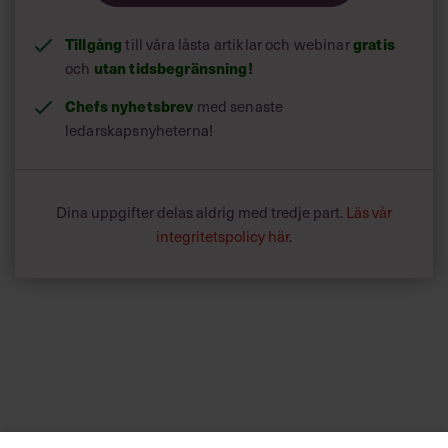
Tillgång
gratis
till våra låsta artiklar och webinar
utan tidsbegränsning!
och
Chefs nyhetsbrev
med senaste
ledarskapsnyheterna!
Dina uppgifter delas aldrig med tredje part.
Läs vår
integritetspolicy här
.