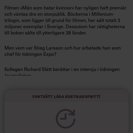
Villkor och policy för
Filmen »Män som hatar kvinnor« har nyligen haft premiär
personuppgiftsbehandling
och väntas dra en storpublik. Böckerna i Millenium-
trilogin, som ligger till grund för filmen, har sålt totalt 3
miljoner exemplar i Sverige. Dessutom har rättigheterna
Sök
till boken sålts till ytterligare 38 länder.
efter:
Men vem var Stieg Larsson och hur arbetade han som
chef för tidningen Expo?
Kollegan Richard Slätt berättar i en intervju i tidningen
Journalisten:
Logga in
»Han var bra på att lyfta fram unga skribenter och ge dem
Fortsätt läsa kostnadsfritt!
förtroende, men han skulle inte få jobb på ett stort
Prenumerera
medieföretag. För Stieg var det alltid viktigast med texter
och det fick alltid ta den tid det gjorde och kosta vad det
kostade.«
Richard Slätt beskriver också Stieg Larsson som