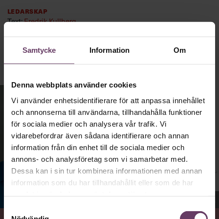
Ledarskap
Text:
Fredrik Kullberg
Publicerad
2026-08-03
Samtycke
Information
Om
Denna webbplats använder cookies
Vi använder enhetsidentifierare för att anpassa innehållet
och annonserna till användarna, tillhandahålla funktioner
för sociala medier och analysera vår trafik. Vi
vidarebefordrar även sådana identifierare och annan
information från din enhet till de sociala medier och
annons- och analysföretag som vi samarbetar med.
Dessa kan i sin tur kombinera informationen med annan
information som du har tillhandahållit eller som de har
samlat in när du har använt deras tjänster.
Jenny Madestam, docent i statsvetenskap.
Samtyckesval
Nödvändig