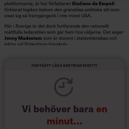
Giuliano da Empoli
plattformarna, är hur författaren
förklarat logiken bakom den gränslösa politiska stil som
visat sig så framgångsrik i inte minst USA.
Här i Sverige är det dock fortfarande den rationellt
måttfulla ledarstilen som går hem hos väljarna. Det säger
Jenny Madestam
som är docent i statsvetenskap och
lektor vid Södertörns högskola.
”Svenskarna tar politik på allvar och brukar uppskatta
politiker som har framtoningen av att vara kunniga,
Fortsätt läsa kostnadsfritt!
kompetenta och stå med båda fötterna på jorden. Hellre
en tråkig partiledare i foträta skor än en känslomässig
spelevink i högklackat, är hur jag brukar sammanfatta de
önskningar som svenskarna för fram i undersökningar.”
Läs mer:
Vi behöver bara
en
Siri Wikander: ”Led som i
början av pandemin”
minut…