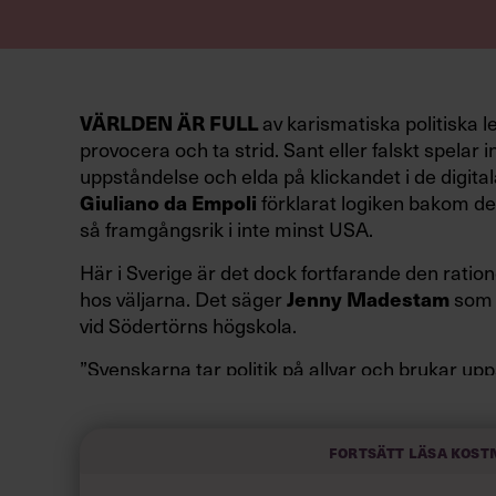
VÄRLDEN ÄR FULL
av karismatiska politiska l
provocera och ta strid. Sant eller falskt spelar in
uppståndelse och elda på klickandet i de digital
Giuliano da Empoli
förklarat logiken bakom den
så framgångsrik i inte minst USA.
Här i Sverige är det dock fortfarande den ration
hos väljarna. Det säger
Jenny Madestam
som 
vid Södertörns högskola.
”Svenskarna tar politik på allvar och brukar up
av att vara kunniga, kompetenta och stå med båd
partiledare i foträta skor än en känslomässig sp
sammanfatta de önskningar som svenskarna för
Fortsätt läsa kost