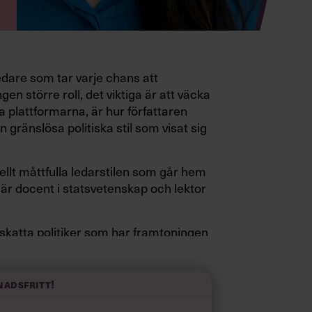
edare som tar varje chans att
gen större roll, det viktiga är att väcka
a plattformarna, är hur författaren
 gränslösa politiska stil som visat sig
ellt måttfulla ledarstilen som går hem
är docent i statsvetenskap och lektor
pskatta politiker som har framtoningen
a fötterna på jorden. Hellre en tråkig
elevink i högklackat, är hur jag brukar
 fram i undersökningar.”
nadsfritt!