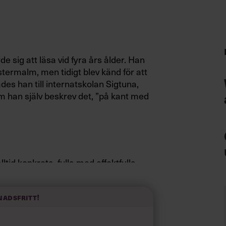
e sig att läsa vid fyra års ålder. Han
ermalm, men tidigt blev känd för att
es han till internatskolan Sigtuna,
 han själv beskrev det, ”på kant med
ltid konkreta, fulla med effektfulla
lningar. De retoriska färdigheterna
nadsfritt!