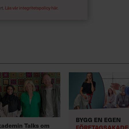
re bra i tv-rutorna och i radio.
rt.
Läs vår integritetspolicy här
.
BYGG EN EGEN
kademin Talks om
FÖRETAGSAKADE