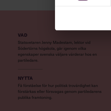
VAD
Statsvetaren Jenny Madestam, lektor vid
Södertörns högskola, går igenom vilka
egenskaper svenska väljare värderar hos en
partiledare.
NYTTA
Få förståelse för hur politisk trovärdighet kan
förstärkas eller försvagas genom partiledarens
publika framtoning.