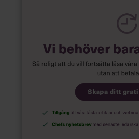
Läs mer:
Siri Wikander: ”Le
Vi behöver bar
Så roligt att du vill fortsätta läsa våra
utan att betal
Skapa ditt grat
Tillgång
till våra låsta artiklar och webin
Chefs nyhetsbrev
med senaste ledarska