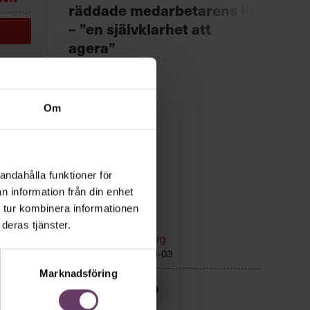
Chef +
räddade medarbetarens liv
Fast
– ”en självklarhet att
för 
agera”
Om
andahålla funktioner för
n information från din enhet
 tur kombinera informationen
r
Ledarskap
deras tjänster.
Text:
Fredrik Kullberg
r hem,
Publicerad
2026-08-03
or, än
Marknadsföring