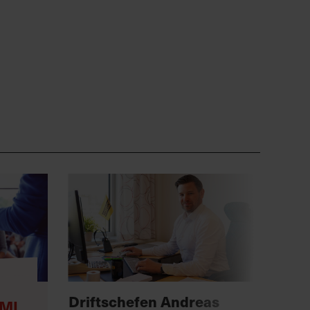
Anno
Driftschefen Andreas
MI