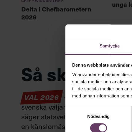
Chef + Winningtemp
unga l
Delta i Chefbarometern
2026
Samtycke
Så ska en par
Denna webbplats använder 
Vi använder enhetsidentifierar
sociala medier och analysera 
till de sociala medier och a
VAL 2026
Provokation, glamo
med annan information som du 
svenska väljare. Här är det fortfar
Samtyckesval
säger statsvetaren Jenny Madestam: 
Nödvändig
en känslomässig spelevink i högkla