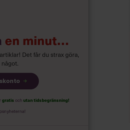
tinenten, totalt över 4 000 mil. Han
na och segregationen i den
tena med människor som ”mer
han sig i ett radhus i Vällingby, mitt i
a
en minut…
 artiklar! Det får du strax göra,
a något
.
gsminister i Tage Erlanders regering,
r. Han engagerade sig helhjärtat i
iskonto
 kritik för sin dåliga impulskontroll
.
gratis
utan tidsbegränsning!
ar
och
psnyheterna!
åndare för sin rättframma, hårda och
r sig en millimeter i debatten. En