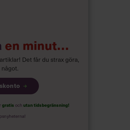
d som i början av pandemin”
a
en minut…
 artiklar! Det får du strax göra,
a något
.
iskonto
gratis
utan tidsbegränsning!
ar
och
psnyheterna!