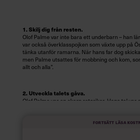
1. Skilj dig från resten.
Olof Palme var inte bara ett underbarn – han lärd
var också överklasspojken som växte upp på Öst
tänka utanför ramarna. När hans far dog skickad
men Palme utsattes för mobbning och kom, som
allt och alla”.
2. Utveckla talets gåva.
Olof Palme var en skarp retoriker. Hans tal var al
upprepningar och kryddade med litterära anspe
utvecklades under åren på college i USA.
Fortsätt läsa kost