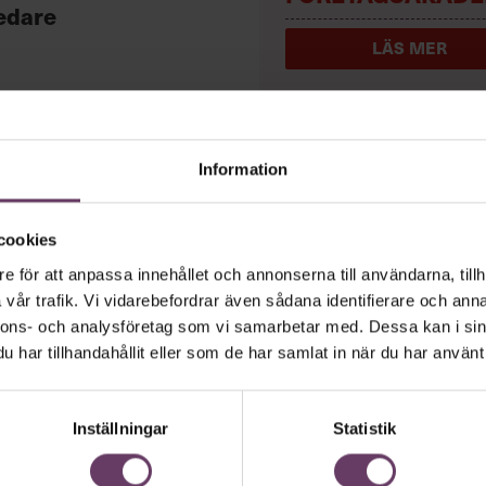
edare
LÄS MER
Information
tiledare vara
cookies
e för att anpassa innehållet och annonserna till användarna, tillh
vår trafik. Vi vidarebefordrar även sådana identifierare och anna
nnons- och analysföretag som vi samarbetar med. Dessa kan i sin
ur och galna utspel? Nej, det är inget fö
har tillhandahållit eller som de har samlat in när du har använt 
ande den måttfulla partiledarstilen som gå
”Hellre en tråkig partiledare i foträta sk
Inställningar
Statistik
ckat.”