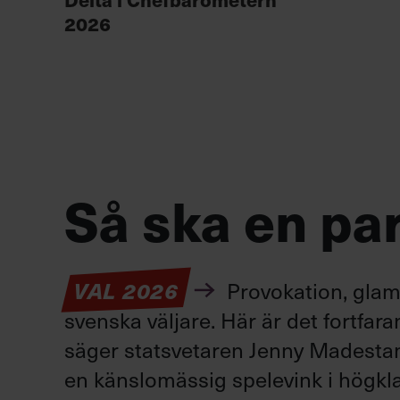
2026
Så ska en par
Provokation, glamo
VAL 2026
svenska väljare. Här är det fortfar
säger statsvetaren Jenny Madestam: 
en känslomässig spelevink i högkla