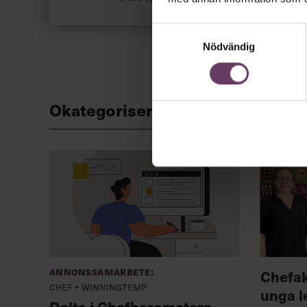
Samtyckesval
Nödvändig
Okategoriserade
Annonssamarbete:
Chefa
Chef + Winningtemp
unga l
Delta i Chefbarometern