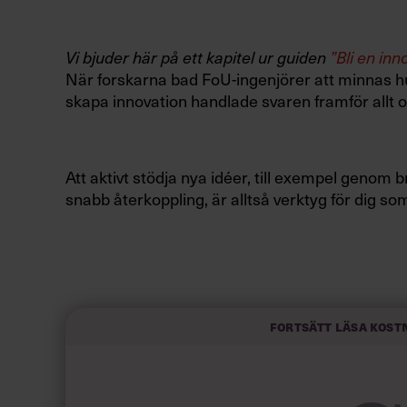
Vi bjuder här på ett kapitel ur guiden
”Bli en inn
När forskarna bad FoU-ingenjörer att minnas hu
skapa innovation handlade svaren framför allt om 
Att aktivt stödja nya idéer, till exempel geno
snabb återkoppling, är alltså verktyg för dig s
Men det finns mer att göra om du vill gå systema
kolleger gick igenom 30 års internationell forsk
skapar en kreativ arbetsmiljö.
Fortsätt läsa kost
Svaren kunde delas upp på tre nivåer – individn