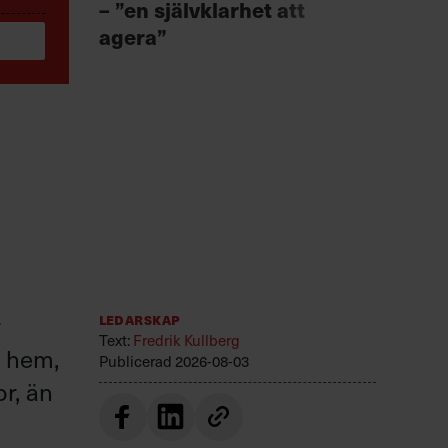
– ”en självklarhet att
för 
agera”
r
Ledarskap
Text:
Fredrik Kullberg
r hem,
Publicerad
2026-08-03
or, än