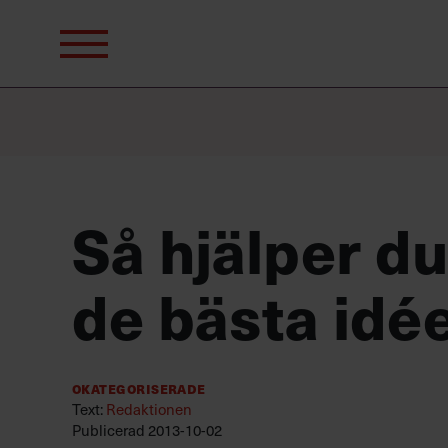
Sök
efter:
Så hjälper d
de bästa idé
Okategoriserade
Text:
Redaktionen
Publicerad
2013-10-02