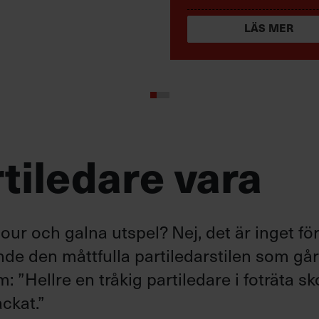
LÄS MER
tiledare vara
ur och galna utspel? Nej, det är inget fö
ande den måttfulla partiledarstilen som gå
”Hellre en tråkig partiledare i foträta sk
ckat.”