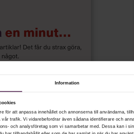
emmar med olika egenskaper – och
va resultat. Om det inte är möjligt bör
a
en minut…
får utrymme.
 artiklar! Det får du strax göra,
a något
.
ingsfullt, tror på sin egen förmåga
at är mer innovativa.
iskonto
Information
ar
gratis
och
utan tidsbegränsning!
cookies
psnyheterna!
e för att anpassa innehållet och annonserna till användarna, tillh
vår trafik. Vi vidarebefordrar även sådana identifierare och anna
nnons- och analysföretag som vi samarbetar med. Dessa kan i sin
rt.
Läs vår integritetspolicy här
.
har tillhandahållit eller som de har samlat in när du har använt 