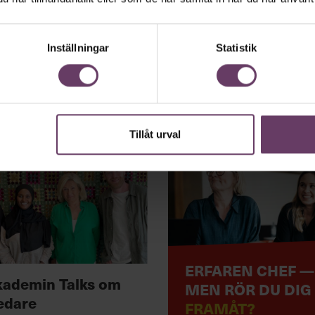
Inställningar
Statistik
Tillåt urval
ERFAREN CHEF —
kademin Talks om
MEN RÖR DU DIG
edare
FRAMÅT?