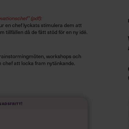
ovationschef” (pdf):
r en chef lyckats stimulera dem att
tillfällen då de fått stöd för en ny idé.
m brainstormingmöten, workshops och
om chef att locka fram nytänkande.
tiskt till väga. Leif Denti och hans
ning för att få svar på frågan hur man
nadsfritt!
ivå, gruppnivå och organisationsnivå.