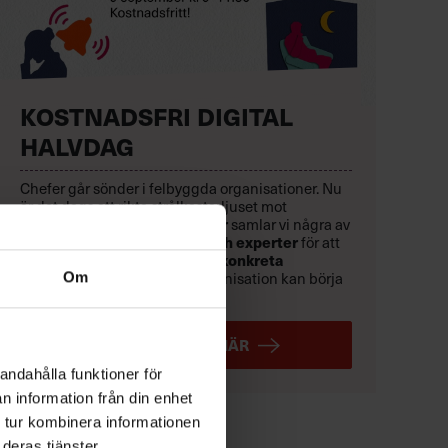
KOSTNADSFRI DIGITAL
HALVDAG
Chefer går sönder i felbyggda organisationer. Nu
är det dags att rikta strålkastarljuset mot
lösningarna. Den
9 september
samlar vi några av
Sveriges främsta forskare och experter
för att
skapa en
handlingsplan med konkreta
lösningar
som du och din organisation kan börja
Om
använda direkt.
ANMÄL DIG HÄR
andahålla funktioner för
n information från din enhet
 tur kombinera informationen
deras tjänster.