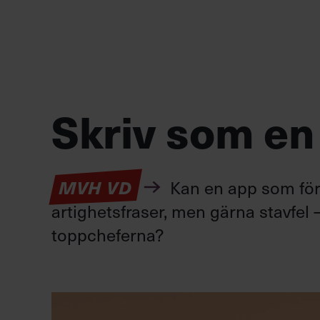
Skriv som en
Kan en app som förv
MVH VD
artighetsfraser, men gärna stavfel –
toppcheferna?