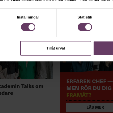
Inställningar
Statistik
Tillåt urval
ERFAREN CHEF —
kademin Talks om
MEN RÖR DU DIG
edare
FRAMÅT?
LÄS MER