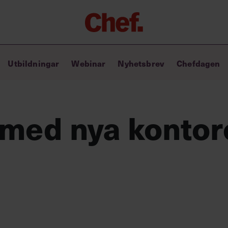
Chefakademin+
Utbildningar
Webinar
Nyhetsbrev
Chefdagen
Lyft ditt ledarskap med C+
Masterclass
Verktyg i vardagen
Ledarskapsbiblioteket
 med nya kontor
Ledarskapstest
Chef GPT – din chefsassistent i
fickan