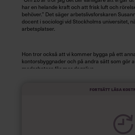
har en helande kraft och att frisk luft och rörel
behöver.” Det säger arbetslivsforskaren Susann
docent i sociologi vid Stockholms universitet,
arbetsplatser.
Hon tror också att vi kommer bygga på ett annat 
kontorsbyggnader och på andra sätt som gör a
medarbetare får mer dagsljus.
Fortsätt läsa kost
Susanna Toivanen är också övertygad om att tre
kontoren för olika typer av arbetsuppgifter och 
mer populära aktivitetsbaserade kontoren ska f
rätt ända – internt och inte i rådande trender 
boken Framtidens arbetsplatser – Att utveckla 
samarbete med byggföretaget NCC.