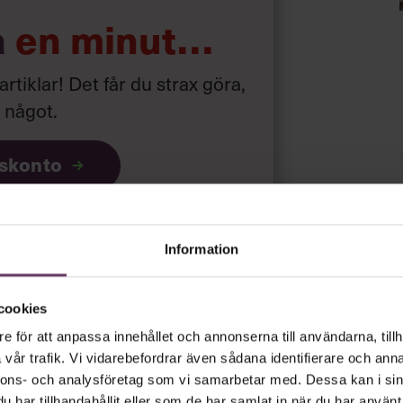
a
en minut…
 artiklar! Det får du strax göra,
 vill modernisera kontoret:
a något
.
 internt.
iskonto
ar
gratis
och
utan tidsbegränsning!
Information
psnyheterna!
cookies
e för att anpassa innehållet och annonserna till användarna, tillh
rt.
Läs vår integritetspolicy här
.
vår trafik. Vi vidarebefordrar även sådana identifierare och anna
nnons- och analysföretag som vi samarbetar med. Dessa kan i sin
har tillhandahållit eller som de har samlat in när du har använt 