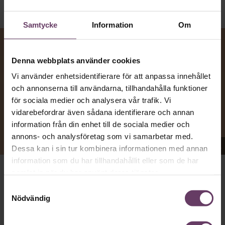
Samtycke
Information
Om
Denna webbplats använder cookies
Vi använder enhetsidentifierare för att anpassa innehållet
och annonserna till användarna, tillhandahålla funktioner
för sociala medier och analysera vår trafik. Vi
vidarebefordrar även sådana identifierare och annan
information från din enhet till de sociala medier och
annons- och analysföretag som vi samarbetar med.
Appen Sinceerly imiterar vd:ars kortfattade språk.
Dessa kan i sin tur kombinera informationen med annan
information som du har tillhandahållit eller som de har
samlat in när du har använt deras tjänster.
att nå och besvarar inte alltid
VD:AR KAN VARA SVÅRA
Samtyckesval
mejl från främlingar. Men studenten
på
Ben Horwitz
Nödvändig
Harvard Business School kom på ett trick: Han skapade
en app som imiterar toppchefernas sätt att skriva, med