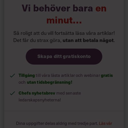
Hon tycker också att föräldrar som jobbar som chefer ska
Vi behöver bara
en
sluta känna skuld över att de inte alltid kan hämta sina
barn tidigt på dagis.
minut…
En av Tiina Brunos chefsklienter hade förr som regel att
Så roligt att du vill fortsätta läsa våra artiklar!
alltid hämta sina barn vid 15.30-tiden. Men eftersom hon
sällan var klar med sina arbetsuppgifter till dess, var hon
Det får du strax göra,
.
utan att betala något
ofta tvungen att ringa samtal medan hon hämtade
barnen. Hon kollade även sina mejl medan barnen åt
Skapa ditt gratiskonto
mellanmål. Konsekvensen blev att hon ändå inte var
närvarande med sina barn.
Tillgång
till våra låsta artiklar och webinar
gratis
och
utan tidsbegränsning!
Chefs nyhetsbrev
med senaste
ledarskapsnyheterna!
Dina uppgifter delas aldrig med tredje part.
Läs vår