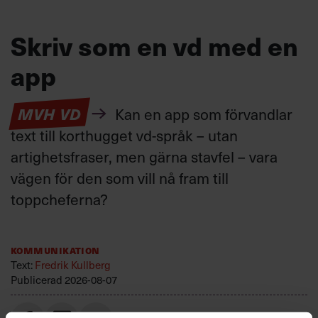
Skriv som en vd med en
app
MVH VD
Kan en app som förvandlar
text till korthugget vd-språk – utan
artighetsfraser, men gärna stavfel – vara
vägen för den som vill nå fram till
toppcheferna?
Kommunikation
Text:
Fredrik Kullberg
Publicerad
2026-08-07