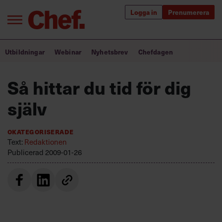
Logga in
Prenumerera
Bra ledare förändrar världen
Utbildningar
Webinar
Nyhetsbrev
Chefdagen
Innehåll från Chef
Så hittar du tid för dig
Utbildning för ledare
själv
Chefakademin+
Okategoriserade
Populära utbildningar
Text:
Redaktionen
Publicerad
2009-01-26
Annonsera
Om oss
Kontakta oss
Kundservice