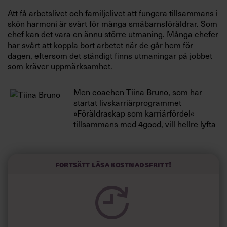
Villkor och policy för
Att få arbetslivet och familjelivet att fungera tillsammans i
personuppgiftsbehandling
skön harmoni är svårt för många småbarnsföräldrar. Som
chef kan det vara en ännu större utmaning. Många chefer
har svårt att koppla bort arbetet när de går hem för
Sök
dagen, eftersom det ständigt finns utmaningar på jobbet
efter:
som kräver uppmärksamhet.
Men coachen Tiina Bruno, som har
startat livskarriärprogrammet
»Föräldraskap som karriärfördel«
tillsammans med 4good, vill hellre lyfta
fram det positiva i att ha familj och
samtidigt göra en karriär.
Logga in
Fortsätt läsa kostnadsfritt!
»När man är med barn tränar man dagligen många
Prenumerera
färdigheter, som t ex sin förmåga till närvaro och aktivt
lyssnande. Den förmågan kan man ha väldigt mycket
nytta av i sin roll som chef.«