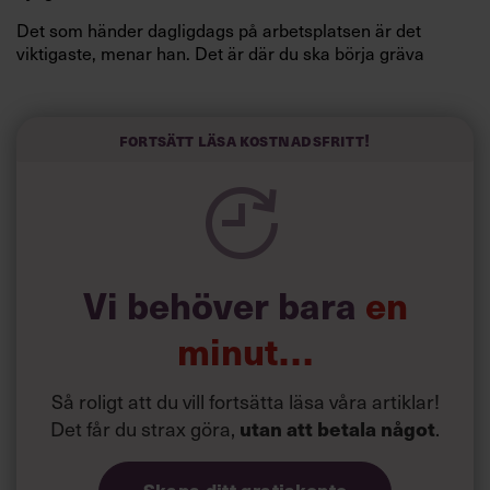
Det som händer dagligdags på arbetsplatsen är det
viktigaste, menar han. Det är där du ska börja gräva
redan i dag.
Här är Björn Lundins tre enkla åtgärder som tagit skruv
och höjt arbetsglädjen på Google:
Fortsätt läsa kostnadsfritt!
Vi behöver bara
en
minut…
Så roligt att du vill fortsätta läsa våra artiklar!
Det får du strax göra,
.
utan att betala något
Skapa ditt gratiskonto