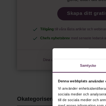
Skapa ditt grat
Tillgång
till våra låsta artiklar och webina
Chefs nyhetsbrev
med senaste ledarska
Dina uppgifter delas aldrig med tredje par
Samtycke
Denna webbplats använder 
Vi använder enhetsidentifierar
sociala medier och analysera 
Okategoriserade
till de sociala medier och a
med annan information som du 