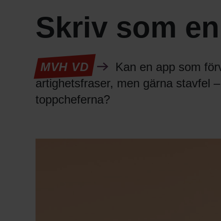
Skriv som en
MVH VD
Kan en app som förva
artighetsfraser, men gärna stavfel – 
toppcheferna?