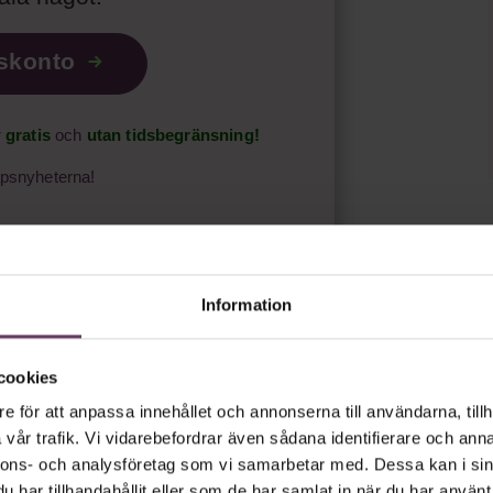
iskonto
r
gratis
och
utan tidsbegränsning!
psnyheterna!
t.
Läs vår integritetspolicy här
.
Information
cookies
e för att anpassa innehållet och annonserna till användarna, tillh
vår trafik. Vi vidarebefordrar även sådana identifierare och anna
nnons- och analysföretag som vi samarbetar med. Dessa kan i sin
har tillhandahållit eller som de har samlat in när du har använt 