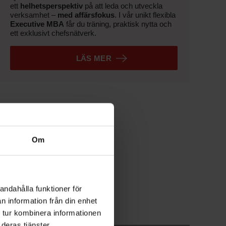
ett
helhetsperspektiv
på att leda och utveckla
verksamhet –
med affärsfokus
. I vår unikt flexibla
Executive MBA
får du träning, praktisk nytta och
ett exklusivt chefsnätverk.
LÄS MER
Om
andahålla funktioner för
n information från din enhet
 tur kombinera informationen
deras tjänster.