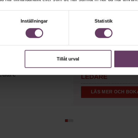
Inställningar
Statistik
Tillåt urval
UGL –
UTVECKLI
kademin Talks om
AV GRUPP OCH
edare
LEDARE
LÄS MER OCH BOK