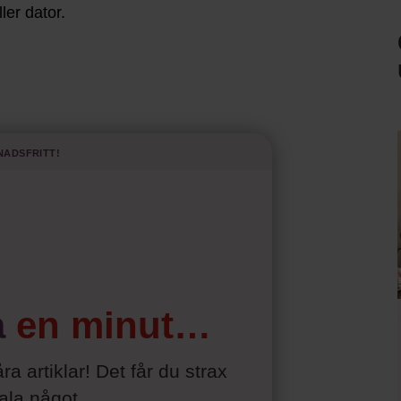
ler dator.
nadsfritt!
a
en minut…
åra artiklar! Det får du strax
tala något
.