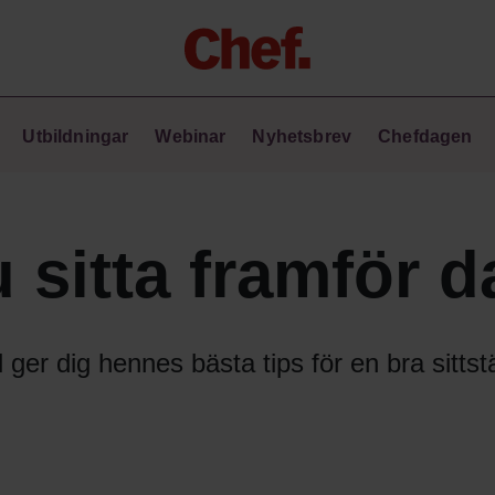
Chefakademin+
Utbildningar
Webinar
Nyhetsbrev
Chefdagen
Lyft ditt ledarskap med C+
Masterclass
Verktyg i vardagen
Ledarskapsbiblioteket
 sitta framför d
Ledarskapstest
Chef GPT – din chefsassistent i
fickan
ger dig hennes bästa tips för en bra sittstä