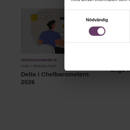
Samtyckesval
Nödvändig
Annonssamarbete:
Chefa
Chef + Winningtemp
unga l
Delta i Chefbarometern
2026