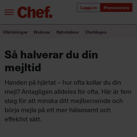
Logga in
Prenumerera
Bra ledare förändrar världen
Utbildningar
Webinar
Nyhetsbrev
Chefdagen
Innehåll från Chef
Så halverar du din
Utbildning för ledare
mejltid
Chefakademin+
Handen på hjärtat – hur ofta kollar du din
Populära utbildningar
mejl? Antagligen alldeles för ofta. Här är fem
steg för att minska ditt mejlberoende och
börja mejla på ett mer hälsosamt och
Annonsera
effektivt sätt.
Om oss
Kontakta oss
Kundservice