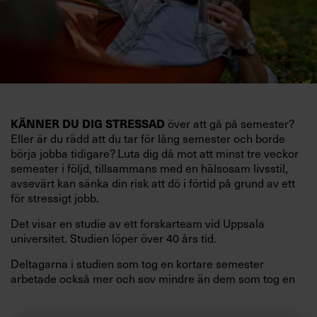
över att gå på semester?
KÄNNER DU DIG STRESSAD
Eller är du rädd att du tar för lång semester och borde
börja jobba tidigare? Luta dig då mot att minst tre veckor
semester i följd, tillsammans med en hälsosam livsstil,
avsevärt kan sänka din risk att dö i förtid på grund av ett
för stressigt jobb.
Det visar en studie av ett forskarteam vid Uppsala
universitet. Studien löper över 40 års tid.
Deltagarna i studien som tog en kortare semester
arbetade också mer och sov mindre än dem som tog en
längre semester, vilket ytterligare ökade stressen i deras
liv.