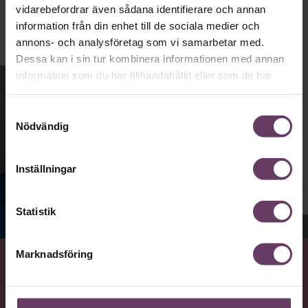
vidarebefordrar även sådana identifierare och annan
information från din enhet till de sociala medier och
annons- och analysföretag som vi samarbetar med.
Dessa kan i sin tur kombinera informationen med annan
information som du har tillhandahållit eller som de har
samlat in när du har använt deras tjänster.
Samtyckesval
Nödvändig
Inställningar
Statistik
Jenny Madestam, docent i statsvetenskap.
Marknadsföring
VAD
Statsvetaren Jenny Madestam, lektor vid Södertörns