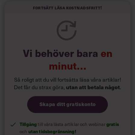
Forskarna tror sig dessutom kunna uttyda att en längre
Fortsätt läsa kostnadsfritt!
semester har större betydelse för långlevnad än andra
försök att förändra livsstilsvanor.
Vi behöver bara
en
minut…
Så roligt att du vill fortsätta läsa våra artiklar!
Det får du strax göra,
.
utan att betala något
Skapa ditt gratiskonto
Tillgång
till våra låsta artiklar och webinar
gratis
och
utan tidsbegränsning!