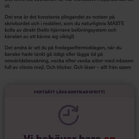
ut.
Det ena är det konstanta plingandet av notiser på
skrivbordet och i mobilen, som du naturligtvis MÅSTE
kolla av direkt (hello hjärnans belöningsystem och
känslan av att känna sig viktig!)
Det andra är att du på fredagseftermiddagen, när du
kanske hade tänkt gå tidigt eller lägga tid på
omvärldsbevakning, vecka efter vecka sitter med inboxen
full av olästa mejl. Och klickar. Och läser – allt från spam
till viktiga diskussioner du borde givit dig in i för två-tre
dagar sedan. Med en känsla av misslyckande.
Affärsmagasinet
Fast Company
listar fem tips för att få
Fortsätt läsa kostnadsfritt!
bort tidstjuvelementet från mejlen och på så sätt bli mer
produktiv.
Schemalägg mejlkollandet. Beta av det som vilken
1
annan arbetsuppgift som helst, men i klump. Tre gånger
om dagen brukar vara lagom.
Vi behöver bara
en