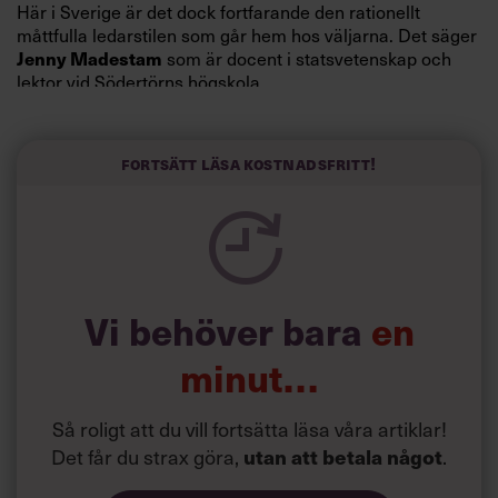
Här i Sverige är det dock fortfarande den rationellt
måttfulla ledarstilen som går hem hos väljarna. Det säger
som är docent i statsvetenskap och
Jenny Madestam
lektor vid Södertörns högskola.
”Svenskarna tar politik på allvar och brukar uppskatta
politiker som har framtoningen av att vara kunniga,
Fortsätt läsa kostnadsfritt!
kompetenta och stå med båda fötterna på jorden. Hellre
en tråkig partiledare i foträta skor än en känslomässig
spelevink i högklackat, är hur jag brukar sammanfatta de
önskningar som svenskarna för fram i undersökningar.”
Läs mer:
Vi behöver bara
en
Siri Wikander: ”Led som i
början av pandemin”
minut…
Så roligt att du vill fortsätta läsa våra artiklar!
Det får du strax göra,
.
utan att betala något