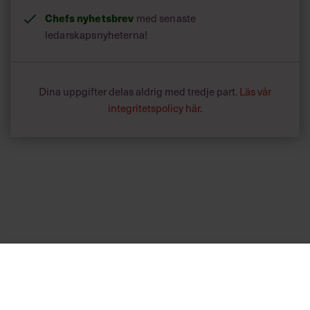
Chefs nyhetsbrev
med senaste
ledarskapsnyheterna!
Dina uppgifter delas aldrig med tredje part.
Läs vår
integritetspolicy här
.