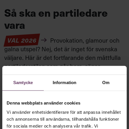
Så ska en partiledare
vara
VAL 2026
Provokation, glamour och
galna utspel? Nej, det är inget för svenska
väljare. Här är det fortfarande den måttfulla
partiledarstilen som går hem, säger
statsvetaren Jenny Madestam: ”Hellre en
tråkig partiledare i foträta skor, än en
Samtycke
Information
Om
känslomässig spelevink i högklackat.”
Denna webbplats använder cookies
Ledarskap
Vi använder enhetsidentifierare för att anpassa innehållet
Text:
Fredrik Kullberg
och annonserna till användarna, tillhandahålla funktioner
Publicerad
2026-08-03
för sociala medier och analysera vår trafik. Vi