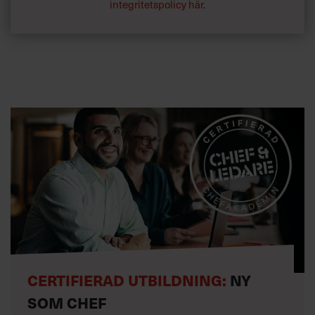
integritetspolicy här
.
CERTIFIERAD UTBILDNING:
NY
SOM CHEF