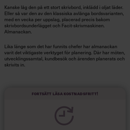
Villkor och policy för
Kanske låg den på ett stort skrivbord, inklädd i oljat läder.
personuppgiftsbehandling
Eller så var den av den klassiska avlånga bordsvarianten,
med en vecka per uppslag, placerad precis bakom
skrivbordsunderlägget och Facit-skrivmaskinen.
Sök
Almanackan.
efter:
Lika länge som det har funnits chefer har almanackan
varit det viktigaste verktyget för planering. Där har möten,
utvecklingssamtal, kundbesök och ärenden planerats och
skrivits in.
Och på ungefär samma sätt används den fortfarande.
Som chefer är vi beroende av almanackan för att kunna
Logga in
åskådliggöra hur vi framlever och strukturerar vår
Fortsätt läsa kostnadsfritt!
arbetstid. Den hjälper oss att bringa ordning i en rörig
Prenumerera
chefstillvaro, där budgetarbete, medarbetarsamtal och
representation har sin lika givna plats.
Den väsentliga skillnaden mellan den lätt antika,