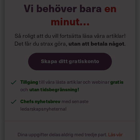
läderinklädda varianten och den som du bär med dig i din
Vi behöver bara
en
telefon, din handdator eller din pc har inte med typen av
aktiviteter att göra.
minut…
Den största skillnaden ligger i mängden information, hur
du hanterar den och vem som kan ta del av den.
Så roligt att du vill fortsätta läsa våra artiklar!
I dag kan du välja att låta din almanacka ligga öppen för
Det får du strax göra,
utan att betala något
.
allmän beskådan, bara ett klick bort. Du kan välja vilka
medarbetare som du vill ska veta vad du sitter i för möten
Skapa ditt gratiskonto
och kanske när din arbetsdag slutar, på samma sätt som
du kan veta vad de har för sig.
Tillgång
till våra låsta artiklar och webinar
gratis
och
utan tidsbegränsning!
Chefs nyhetsbrev
med senaste
ledarskapsnyheterna!
Dina uppgifter delas aldrig med tredje part.
Läs vår