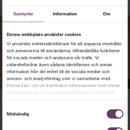
Samtycke
Information
Om
Denna webbplats använder cookies
Vi använder enhetsidentifierare för att anpassa innehållet
och annonserna till användarna, tillhandahålla funktioner
för sociala medier och analysera vår trafik. Vi
vidarebefordrar även sådana identifierare och annan
information från din enhet till de sociala medier och
annons- och analysföretag som vi samarbetar med.
Appen Sinceerly imiterar vd:ars kortfattade språk.
Dessa kan i sin tur kombinera informationen med annan
information som du har tillhandahållit eller som de har
samlat in när du har använt deras tjänster.
VD:AR KAN VARA SVÅRA
att nå och besvarar inte alltid
Samtyckesval
mejl från främlingar. Men studenten
Ben Horwitz
på
Nödvändig
Harvard Business School kom på ett trick: Han skapade
en app som imiterar toppchefernas sätt att skriva, med
stavfel, utan hälsningsfraser och mycket kortfattade