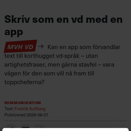
Skriv som en vd med en
app
MVH VD
Kan en app som förvandlar
text till korthugget vd-språk – utan
artighetsfraser, men gärna stavfel – vara
vägen för den som vill nå fram till
toppcheferna?
Kommunikation
Text:
Fredrik Kullberg
Publicerad
2026-08-07