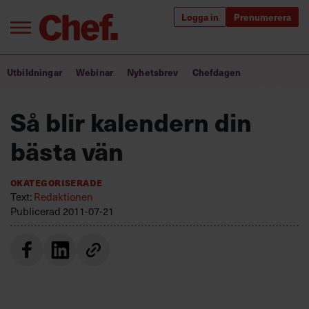
Logga in
Prenumerera
Bra ledare förändrar världen
Utbildningar
Webinar
Nyhetsbrev
Chefdagen
Innehåll från Chef
Så blir kalendern din
Utbildning för ledare
bästa vän
Chefakademin+
Okategoriserade
Populära utbildningar
Text:
Redaktionen
Publicerad
2011-07-21
Annonsera
Om oss
Kontakta oss
Kundservice