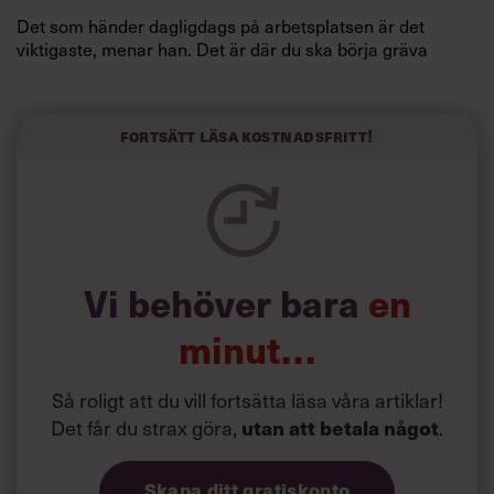
Det som händer dagligdags på arbetsplatsen är det
viktigaste, menar han. Det är där du ska börja gräva
redan i dag.
Här är Björn Lundins tre enkla åtgärder som tagit skruv
och höjt arbetsglädjen på Google:
Fortsätt läsa kostnadsfritt!
Vi behöver bara
en
minut…
Så roligt att du vill fortsätta läsa våra artiklar!
Det får du strax göra,
utan att betala något
.
Skapa ditt gratiskonto