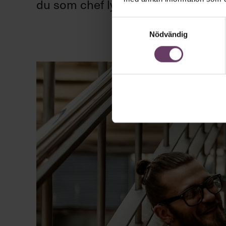
du som chef lyfta arbetsglädjen? Hä
Samtyckesval
Nödvändig