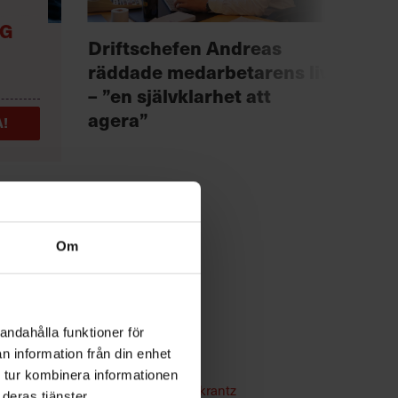
NG
Anno
Driftschefen Andreas
Chef +
räddade medarbetarens liv
Fast
– ”en självklarhet att
för 
agera”
!
Om
andahålla funktioner för
n information från din enhet
hur kan
Arbetsmiljö
 tur kombinera informationen
Text:
Sara Hammarkrantz
deras tjänster.