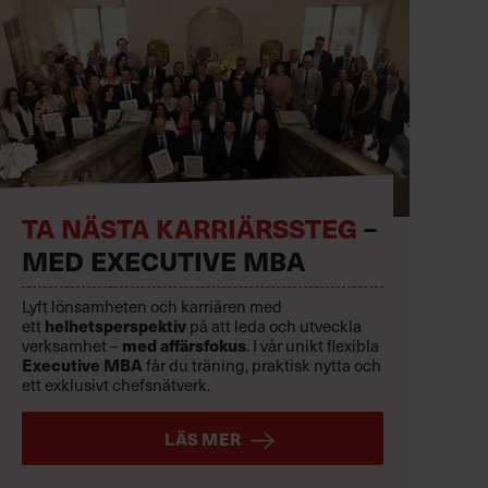
TA NÄSTA KARRIÄRSSTEG
–
MED EXECUTIVE MBA
Lyft lönsamheten och karriären med
helhetsperspektiv
ett
på att leda och utveckla
med affärsfokus
verksamhet –
. I vår unikt flexibla
Executive MBA
får du träning, praktisk nytta och
ett exklusivt chefsnätverk.
LÄS MER