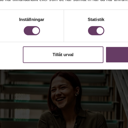
r är tre tips från Googles nordiska hr-che
Inställningar
Statistik
Tillåt urval