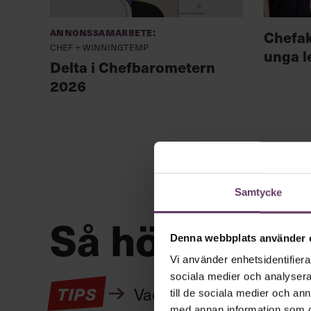
Annonssamarbete:
Chefa
Chef + Winningtemp
unga l
Delta i Chefbarometern
2026
Samtycke
Så höjer du 
Denna webbplats använder 
Vi använder enhetsidentifierar
sociala medier och analysera 
TIPS
Vad är det egentligen s
till de sociala medier och a
med annan information som du 