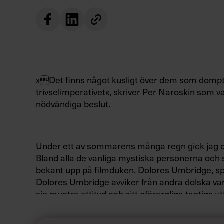
»Det finns något kusligt över dem som domp
trivselimperativet«, skriver Per Naroskin som va
nödvändiga beslut.
Under ett av sommarens många regn gick jag o
Bland alla de vanliga mystiska personerna och
bekant upp på filmduken. Dolores Umbridge, s
Dolores Umbridge avviker från andra dolska va
sin muntra attityd och sitt oförargliga tantiga y
drickandes te är hennes attityd en groteskt upp
anar man att hennes gemytliga leende i själva ve