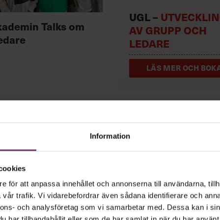
UGL –
UTVECKLI
kademin Talks om
AV GRUPP OCH
edare
LEDARE
LÄS MER OCH BOKA
Information
arbetsglädjen
cookies
e för att anpassa innehållet och annonserna till användarna, tillh
vår trafik. Vi vidarebefordrar även sådana identifierare och anna
om får medarbetarna att känna lust, och 
nnons- och analysföretag som vi samarbetar med. Dessa kan i sin
har tillhandahållit eller som de har samlat in när du har använt 