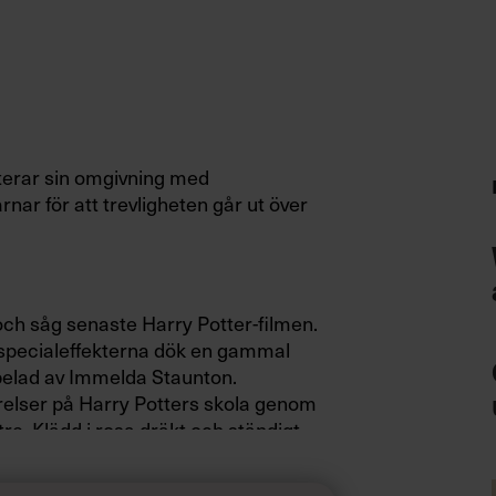
terar sin omgivning med
rnar för att trevligheten går ut över
ch såg senaste Harry Potter-filmen.
 specialeffekterna dök en gammal
pelad av Immelda Staunton.
relser på Harry Potters skola genom
ttre. Klädd i rosa dräkt och ständigt
skruvad beskäftighet. Redan tidigt
rket är stelt och självgott och bara