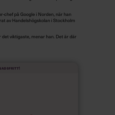
 hr-chef på Google i Norden, när han
rat av Handelshögskolan i Stockholm
det viktigaste, menar han. Det är där
it skruv och höjt arbetsglädjen på
nadsfritt!