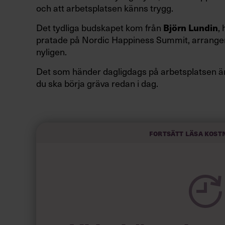
och att arbetsplatsen känns trygg.
Det tydliga budskapet kom från
Björn Lundin
,
pratade på Nordic Happiness Summit, arrange
nyligen.
Det som händer dagligdags på arbetsplatsen är 
du ska börja gräva redan i dag.
Här är Björn Lundins tre enkla åtgärder som tag
Google:
Fortsätt läsa kost