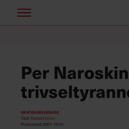
Sök
efter:
Per Naroskin:
trivseltyrann
Okategoriserade
Text:
Redaktionen
Publicerad
2007-10-01