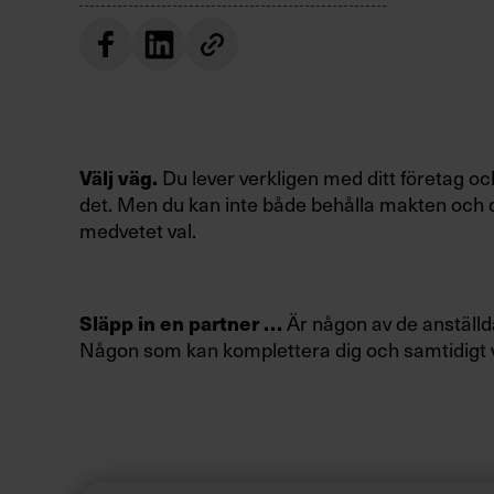
Du lever verkligen med ditt företag och 
Välj väg.
det. Men du kan inte både behålla makten och 
medvetet val.
Är någon av de anställd
Släpp in en partner …
Någon som kan komplettera dig och samtidigt 
Satsa på teambuilding!
…eller utveckla teamet.
företaget, men du beslutar hur den gemensamm