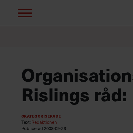
Sök
efter:
Organisatio
Rislings råd:
Okategoriserade
Text:
Redaktionen
Publicerad
2008-09-26