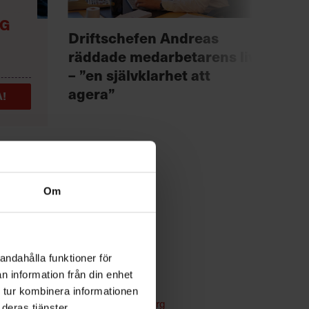
NG
Anno
Driftschefen Andreas
Chef +
räddade medarbetarens liv
Fast
– ”en självklarhet att
för 
agera”
!
Om
andahålla funktioner för
n information från din enhet
n
Kommunikation
 tur kombinera informationen
Text:
Fredrik Kullberg
deras tjänster.