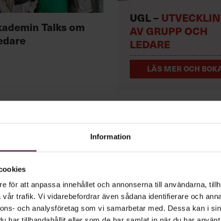
UGL –
UTVECKLI
kademin Talks om
AV GRUPP OCH
edare
LEDARE
LÄS MER OCH BOKA
Information
 vd med en app
cookies
e för att anpassa innehållet och annonserna till användarna, tillh
vår trafik. Vi vidarebefordrar även sådana identifierare och anna
andlar text till korthugget vd-språk – uta
nnons- och analysföretag som vi samarbetar med. Dessa kan i sin
har tillhandahållit eller som de har samlat in när du har använt 