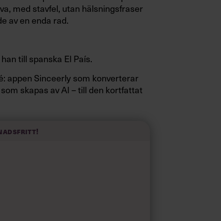
va, med stavfel, utan hälsningsfraser
e av en enda rad.
 han till spanska El País.
sidé: appen Sinceerly som konverterar
 som skapas av AI – till den kortfattat
nadsfritt!