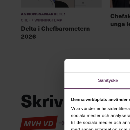
Annonssamarbete:
Chefa
Chef + Winningtemp
unga l
Delta i Chefbarometern
2026
Samtycke
Skriv som en
Denna webbplats använder 
Vi använder enhetsidentifierar
sociala medier och analysera 
Kan en app som förv
MVH VD
till de sociala medier och a
med annan information som du 