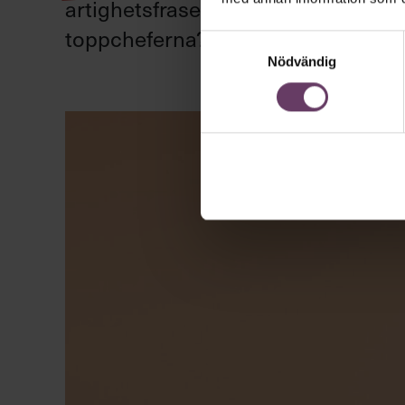
artighetsfraser, men gärna stavfel –
toppcheferna?
Samtyckesval
Nödvändig