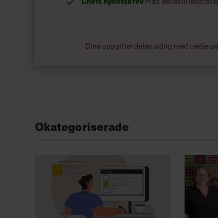
Chefs nyhetsbrev
med senaste ledarska
Dina uppgifter delas aldrig med tredje pa
Okategoriserade