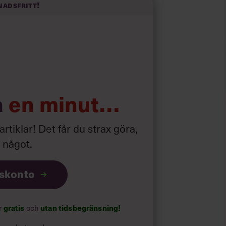
nadsfritt!
a
en minut…
 artiklar! Det får du strax göra,
a något
.
iskonto
ar
gratis
och
utan tidsbegränsning!