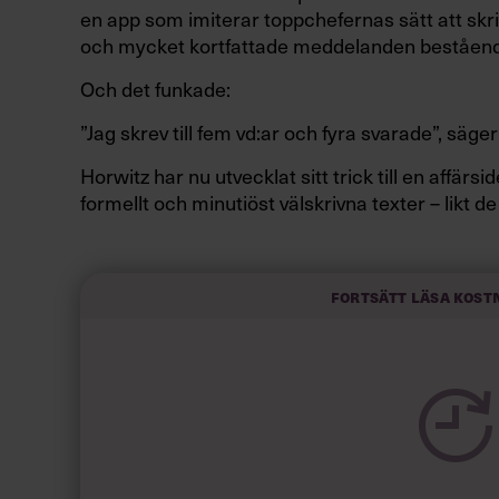
en app som imiterar toppchefernas sätt att skri
och mycket kortfattade meddelanden beståend
Och det funkade:
”Jag skrev till fem vd:ar och fyra svarade”, säger
Horwitz har nu utvecklat sitt trick till en affär
formellt och minutiöst välskrivna texter – likt de
slarviga vd-stilen.
Fortsätt läsa kost