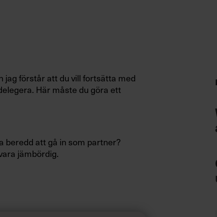
jag förstår att du vill fortsätta med
delegera. Här måste du göra ett
a beredd att gå in som partner?
vara jämbördig.
 Bjud in alla att beskriva sin vision av
a visionen ser ut.