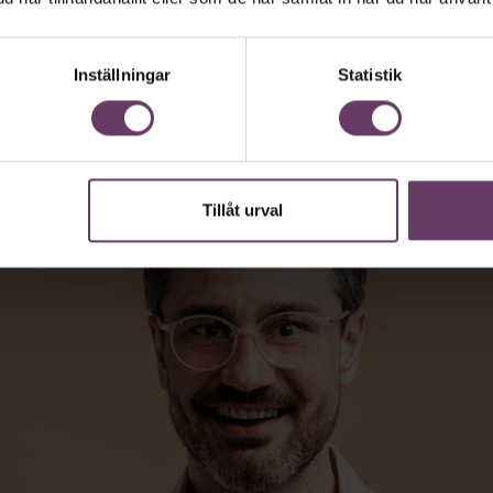
 vara vägen för den som vill nå fram till
Inställningar
Statistik
Tillåt urval