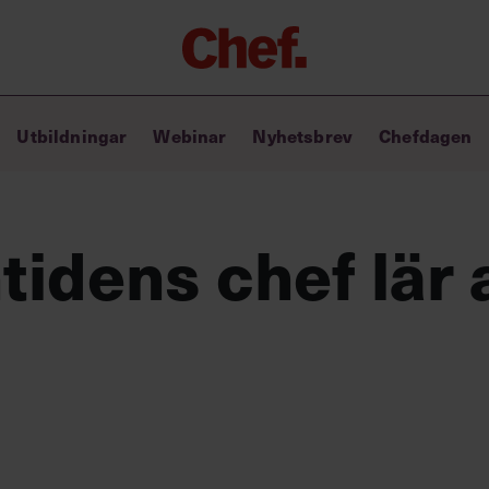
Chefakademin+
Utbildningar
Webinar
Nyhetsbrev
Chefdagen
Lyft ditt ledarskap med C+
Masterclass
Verktyg i vardagen
Ledarskapsbiblioteket
tidens chef lär 
Ledarskapstest
Chef GPT – din chefsassistent i
fickan