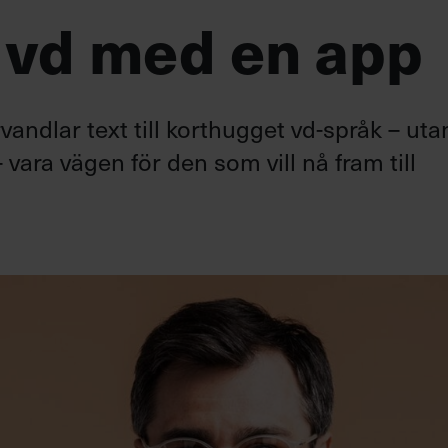
 vd med en app
andlar text till korthugget vd-språk – uta
 vara vägen för den som vill nå fram till