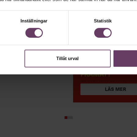
Inställningar
Statistik
ERFAREN CHEF —
Tillåt urval
kademin Talks om
MEN RÖR DU DIG
edare
FRAMÅT?
LÄS MER