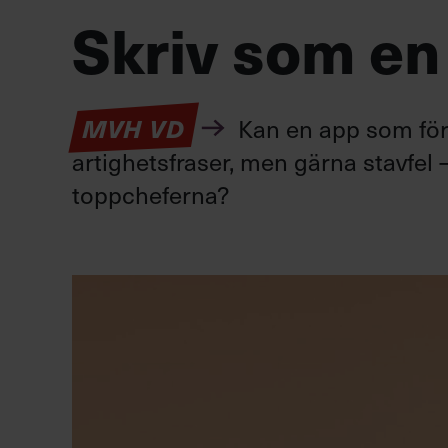
Skriv som en
Kan en app som förv
MVH VD
artighetsfraser, men gärna stavfel –
toppcheferna?