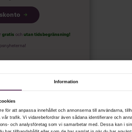
iskonto
 liten spelare kan bli
 regler som gäller nu.”
ar
gratis
och
utan tidsbegränsning!
psnyheterna!
rt.
Läs vår integritetspolicy här
.
Information
cookies
e för att anpassa innehållet och annonserna till användarna, tillh
vår trafik. Vi vidarebefordrar även sådana identifierare och anna
nnons- och analysföretag som vi samarbetar med. Dessa kan i sin
har tillhandahållit eller som de har samlat in när du har använt 