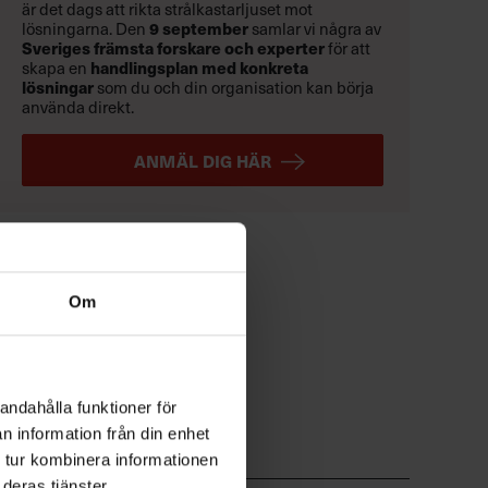
är det dags att rikta strålkastarljuset mot
lösningarna. Den
9 september
samlar vi några av
Sveriges främsta forskare och experter
för att
skapa en
handlingsplan med konkreta
lösningar
som du och din organisation kan börja
använda direkt.
ANMÄL DIG HÄR
Om
andahålla funktioner för
n information från din enhet
 tur kombinera informationen
deras tjänster.