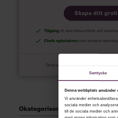
Skapa ditt grat
Vilken är den största möjligheten?
”Kartan skrivs om hela tiden på alla områden. En
marknadsledande globalt på kort tid. Det är nya
Tillgång
till våra låsta artiklar och webin
Chefs nyhetsbrev
med senaste ledarska
Dina uppgifter delas aldrig med tredje pa
Samtycke
Denna webbplats använder 
Vi använder enhetsidentifierar
sociala medier och analysera 
Okategoriserade
till de sociala medier och a
med annan information som du 