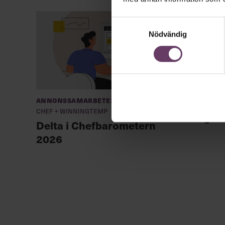
Samtyckesval
Nödvändig
Annonssamarbete:
Chefa
Chef + Winningtemp
unga l
Delta i Chefbarometern
2026