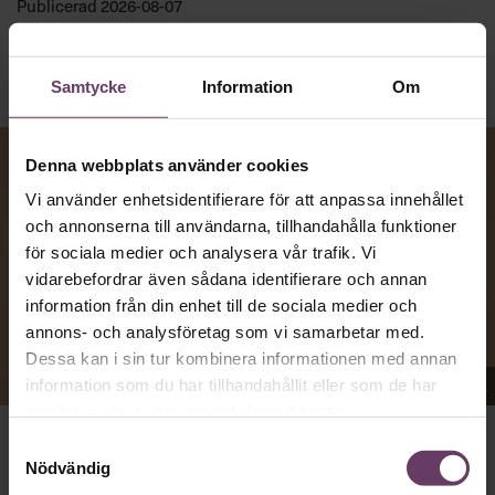
Publicerad
2026-08-07
Samtycke
Information
Om
Denna webbplats använder cookies
Vi använder enhetsidentifierare för att anpassa innehållet
och annonserna till användarna, tillhandahålla funktioner
för sociala medier och analysera vår trafik. Vi
vidarebefordrar även sådana identifierare och annan
information från din enhet till de sociala medier och
annons- och analysföretag som vi samarbetar med.
Dessa kan i sin tur kombinera informationen med annan
Appen Sinceerly imiterar vd:ars kortfattade språk.
information som du har tillhandahållit eller som de har
samlat in när du har använt deras tjänster.
Samtyckesval
att nå och besvarar inte alltid
VD:AR KAN VARA SVÅRA
Nödvändig
mejl från främlingar. Men studenten
på
Ben Horwitz