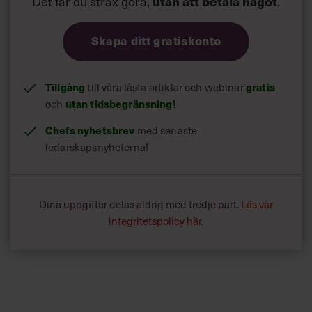
Det får du strax göra,
.
utan att betala något
Skapa ditt gratiskonto
Tillgång
till våra låsta artiklar och webinar
gratis
och
utan tidsbegränsning!
Chefs nyhetsbrev
med senaste
ledarskapsnyheterna!
Dina uppgifter delas aldrig med tredje part.
Läs vår
integritetspolicy här
.