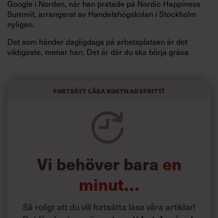
Google i Norden, när han pratade på Nordic Happiness
Summit, arrangerat av Handelshögskolan i Stockholm
nyligen.
Det som händer dagligdags på arbetsplatsen är det
viktigaste, menar han. Det är där du ska börja gräva
redan i dag.
Här är Björn Lundins tre enkla åtgärder som tagit skruv
och höjt arbetsglädjen på Google:
Fortsätt läsa kostnadsfritt!
Vi behöver bara
en
minut…
Så roligt att du vill fortsätta läsa våra artiklar!