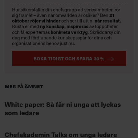
Hur säkerställer din chefsgrupp att verksamheten rör
sig framåt – även när omvärlden är osäker? Den
21
oktober
röjer vi hinder
och ser till att ni
når resultat.
Rusta er med
ny kunskap,
inspireras
av toppchefer
och få experternas
konkreta verktyg
.
Skräddarsy din
dag med fördjupande kunskapsspår för dina och
organisationens behov just nu.
BOKA TIDIGT OCH SPARA 30 %
Mer på ämnet
White paper: Så får ni unga att lyckas
som ledare
Chefakademin Talks om unga ledare