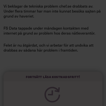
Villkor och policy för
Vi beklagar de tekniska problem chef.se drabbats av.
personuppgiftsbehandling
Under flera timmar har man inte kunnat besöka sajten på
grund av haveriet.
Sök
FS Data tappade under måndagen kontakten med
efter:
internet på grund av problem hos deras nätleverantör.
Felet är nu åtgärdat, och vi arbetar för att undvika att
drabbas av sådana här problem i framtiden.
Logga in
Fortsätt läsa kostnadsfritt!
Prenumerera