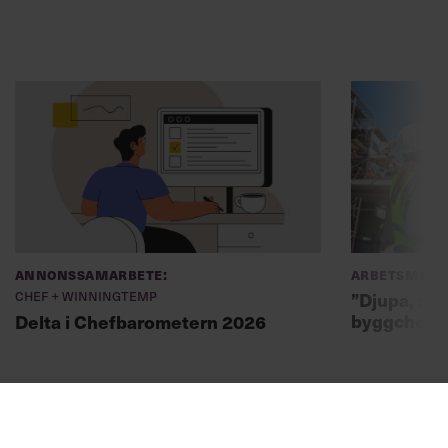
Annonssamarbete:
Arbetsmiljö
Chef + Winningtemp
”Djupa, str
byggchefer
Delta i Chefbarometern 2026