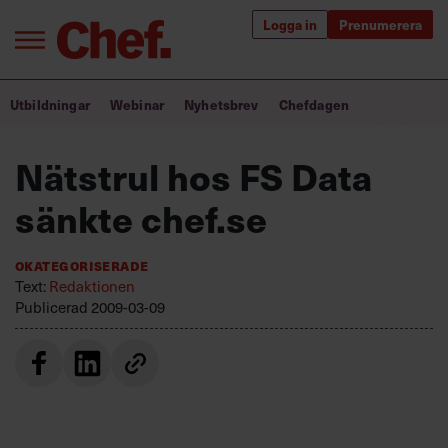
Logga in
Prenumerera
Bra ledare förändrar världen
Utbildningar
Webinar
Nyhetsbrev
Chefdagen
Innehåll från Chef
Nätstrul hos FS Data
Utbildning för ledare
sänkte chef.se
Chefakademin+
Okategoriserade
Populära utbildningar
Text:
Redaktionen
Publicerad
2009-03-09
Annonsera
Om oss
Kontakta oss
Kundservice