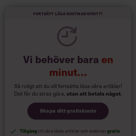
liv.
Forskarna tror sig dessutom kunna uttyda att en längre
Fortsätt läsa kostnadsfritt!
semester har större betydelse för långlevnad än andra
försök att förändra livsstilsvanor.
Vi behöver bara
en
minut…
Så roligt att du vill fortsätta läsa våra artiklar!
Det får du strax göra,
utan att betala något
.
Skapa ditt gratiskonto
Tillgång
gratis
till våra låsta artiklar och webinar