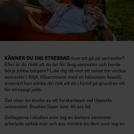
KÄNNER DU DIG STRESSAD
över att gå på semester?
Eller är du rädd att du tar för lång semester och borde
börja jobba tidigare? Luta dig då mot att minst tre veckor
semester i följd, tillsammans med en hälsosam livsstil,
avsevärt kan sänka din risk att dö i förtid på grund av ett
för stressigt jobb.
Det visar en studie av ett forskarteam vid Uppsala
universitet. Studien löper över 40 års tid.
Deltagarna i studien som tog en kortare semester
arbetade också mer och sov mindre än dem som tog en
längre semester, vilket ytterligare ökade stressen i deras