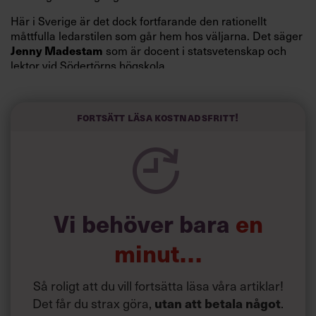
Här i Sverige är det dock fortfarande den rationellt
måttfulla ledarstilen som går hem hos väljarna. Det säger
Jenny Madestam
som är docent i statsvetenskap och
lektor vid Södertörns högskola.
”Svenskarna tar politik på allvar och brukar uppskatta
politiker som har framtoningen av att vara kunniga,
Fortsätt läsa kostnadsfritt!
kompetenta och stå med båda fötterna på jorden. Hellre
en tråkig partiledare i foträta skor än en känslomässig
spelevink i högklackat, är hur jag brukar sammanfatta de
önskningar som svenskarna för fram i undersökningar.”
Läs mer:
Vi behöver bara
en
Siri Wikander: ”Led som i
början av pandemin”
minut…
Så roligt att du vill fortsätta läsa våra artiklar!
Det får du strax göra,
utan att betala något
.