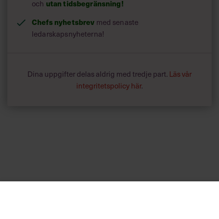
utan tidsbegränsning!
och
Chefs nyhetsbrev
med senaste
ledarskapsnyheterna!
Dina uppgifter delas aldrig med tredje part.
Läs vår
integritetspolicy här
.