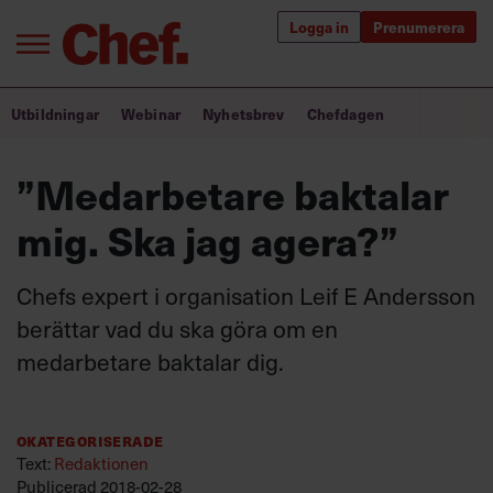
Logga in
Prenumerera
Bra ledare förändrar världen
Utbildningar
Webinar
Nyhetsbrev
Chefdagen
Innehåll från Chef
”Medarbetare baktalar
Utbildning för ledare
mig. Ska jag agera?”
Chefakademin+
Chefs expert i organisation Leif E Andersson
Populära utbildningar
berättar vad du ska göra om en
medarbetare baktalar dig.
Annonsera
Om oss
Okategoriserade
Kontakta oss
Text:
Redaktionen
Kundservice
Publicerad
2018-02-28