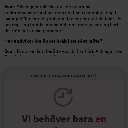
Svar:
Alltså generellt ska du inte agera på
andrahandsinformation, men det finns undantag. Säg till
exempel ”Jag har ett problem. Jag har hört att du talar illa
om mig. Jag trodde inte på det först men nu har jag hört
det från flera olika personer.”
Hur undviker jag öppet bråk i ett sånt möte?
Svar:
Ja du kan kort berätta vad du har hört. Anklaga inte.
Det viktiga kommer med svaret från medarbetaren.
Lyssna aktivt, gå inte i försvar. Det där är medarbetarens
känsla, du har inte gjort något fel. Spegla svaret, kolla om
du fattat rätt.
Fortsätt läsa kostnadsfritt!
Vi behöver bara
en