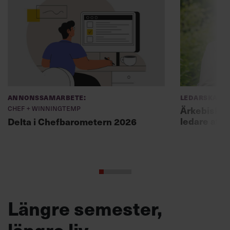
Annonssamarbete:
Ledarskap
Chef + Winningtemp
Ärkebiskopen
ledare att 
Delta i Chefbarometern 2026
Längre semester,
längre liv