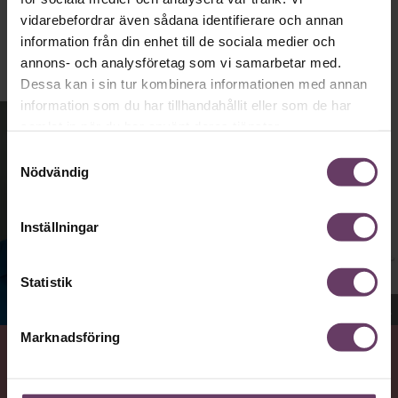
Publicerad
2026-08-03
vidarebefordrar även sådana identifierare och annan
information från din enhet till de sociala medier och
annons- och analysföretag som vi samarbetar med.
Dessa kan i sin tur kombinera informationen med annan
information som du har tillhandahållit eller som de har
samlat in när du har använt deras tjänster.
Samtyckesval
Nödvändig
Inställningar
Statistik
Jenny Madestam, docent i statsvetenskap.
Marknadsföring
VAD