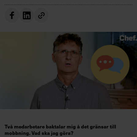
Villkor och policy för
personuppgiftsbehandling
Sök
efter:
Logga in
Prenumerera
Två medarbetare baktalar mig å det gränsar till
mobbning. Vad ska jag göra?