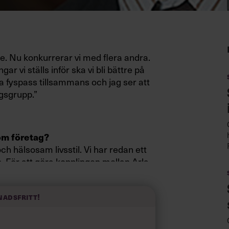
e. Nu konkurrerar vi med flera andra.
vi ställs inför ska vi bli bättre på
gra fyspass tillsammans och jag ser att
gsgrupp.”
som företag?
ch hälsosam livsstil. Vi har redan ett
För att göra kopplingen mellan Arla
åra chefer på resan.
nadsfritt!
hoppas ni uppnå?
pet uppfattas av medarbetarna. Målet