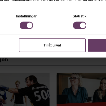
rt.
Läs vår integritetspolicy här
.
Inställningar
Statistik
Tillåt urval
gen