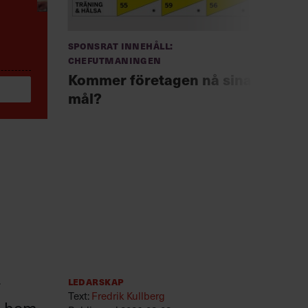
Anno
Chef +
Sponsrat innehåll:
Fast
Chefutmaningen
för 
Kommer företagen nå sina
mål?
r
Ledarskap
Text:
Fredrik Kullberg
r hem,