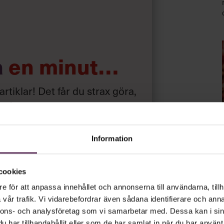
 högre betyg på sitt ledarskap än nu.”
ing?
a
en minut…
aste åren har jag blivit bättre på att
efinnande för mig är inte bara fysisk
mina vänner och min närmaste familj.”
 artiklar! Det får du strax göra,
a något
.
iskonto
Information
gratis
utan tidsbegränsning!
ar
och
cookies
e för att anpassa innehållet och annonserna till användarna, tillh
psnyheterna!
vår trafik. Vi vidarebefordrar även sådana identifierare och anna
nnons- och analysföretag som vi samarbetar med. Dessa kan i sin
har tillhandahållit eller som de har samlat in när du har använt 