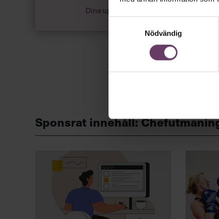
Dina uppgifter delas aldrig med tredje pa
Samtyckesval
Nödvändig
Sponsrat innehåll: Chefutmanin