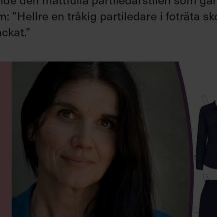
”Hellre en tråkig partiledare i foträta sk
ckat.”