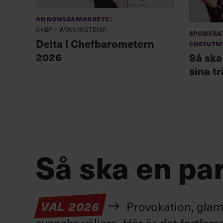
Annonssamarbete:
Chef + Winningtemp
Sponsrat
Delta i Chefbarometern
Chefutm
2026
Så ska
sina t
Så ska en par
VAL 2026
Provokation, glamo
svenska väljare. Här är det fortfar