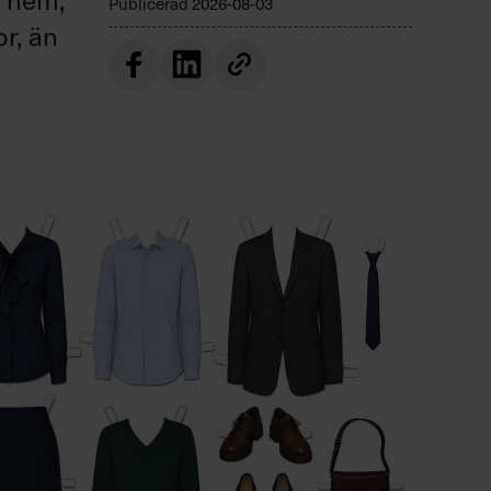
Publicerad
2026-08-03
or, än