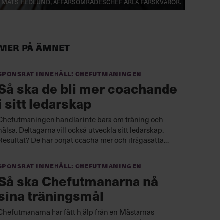
Mats Hedlund, affärsområdeschef Arla färskvaror.
Mer på ämnet
Sponsrat innehåll: Chefutmaningen
Så ska de bli mer coachande
i sitt ledarskap
Chefutmaningen handlar inte bara om träning och
hälsa. Deltagarna vill också utveckla sitt ledarskap.
Resultat? De har börjat coacha mer och ifrågasätta
gamla mönster. I maj tävlade de tre ledningsgrupperna
mot varandra i femkamp.
Sponsrat innehåll: Chefutmaningen
Så ska Chefutmanarna nå
sina träningsmål
Chefutmanarna har fått hjälp från en Mästarnas