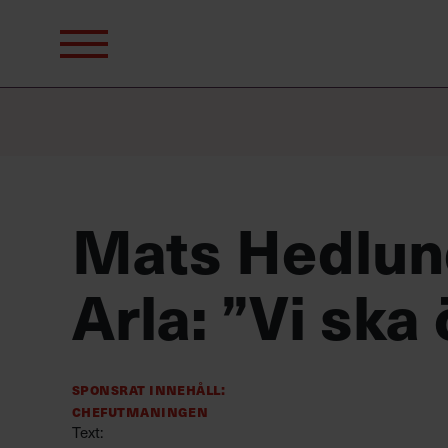
Sök
efter:
Mats Hedlun
Arla: ”Vi ska
Sponsrat innehåll:
Chefutmaningen
Text: