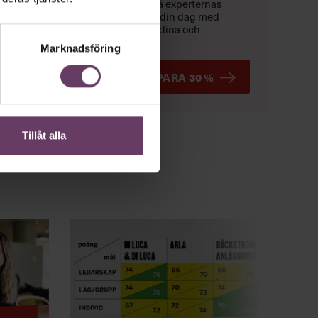
inspireras
av toppchefer och få experternas
konkreta verktyg
.
Skräddarsy din dag med
fördjupande kunskapsspår för dina och
organisationens behov just nu.
Marknadsföring
BOKA TIDIGT OCH SPARA 30 %
Tillåt alla