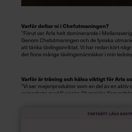
Varför deltar ni i Chefutmaningen?
”Förut var Arla helt dominerande i Mellansverig
Genom Chefutmaningen och de fysiska utmaningar 
att tänka tävlingsinriktat. Vi har redan kört nå
det finns många tävlingsmänniskor i min lednin
Varför är träning och hälsa viktigt för Arla 
”Vi ser mejeriprodukter som en del av en aktiv o
samarbete med Svenska Olympiska Kommittén. 
och hälsa ännu tydligare, vill vi också få med v
Fortsätt läsa kost
Chefutmaningen pågår till september. Vad 
”Vi gör regelbundet mätningar av hur ledarska