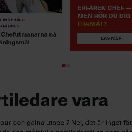
ERFAREN CHEF —
MEN RÖR DU DIG
 innehåll:
FRAMÅT?
aningen
 Chefutmanarna nå
LÄS MER
räningsmål
tiledare vara
ur och galna utspel? Nej, det är inget fö
ande den måttfulla partiledarstilen som gå