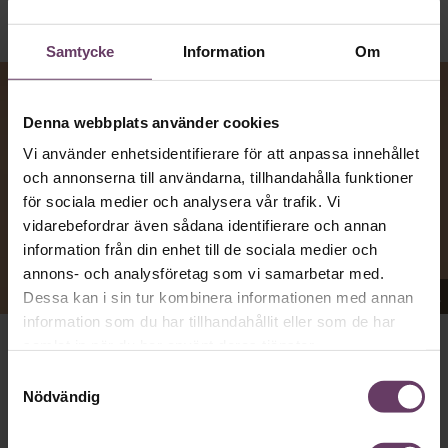
Samtycke
Information
Om
Denna webbplats använder cookies
Vi använder enhetsidentifierare för att anpassa innehållet
och annonserna till användarna, tillhandahålla funktioner
för sociala medier och analysera vår trafik. Vi
vidarebefordrar även sådana identifierare och annan
information från din enhet till de sociala medier och
annons- och analysföretag som vi samarbetar med.
Appen Sinceerly imiterar vd:ars kortfattade språk.
Dessa kan i sin tur kombinera informationen med annan
information som du har tillhandahållit eller som de har
samlat in när du har använt deras tjänster.
VD:AR KAN VARA SVÅRA
att nå och besvarar inte alltid
Samtyckesval
mejl från främlingar. Men studenten
Ben Horwitz
på
Nödvändig
Harvard Business School kom på ett trick: Han skapade
en app som imiterar toppchefernas sätt att skriva, med