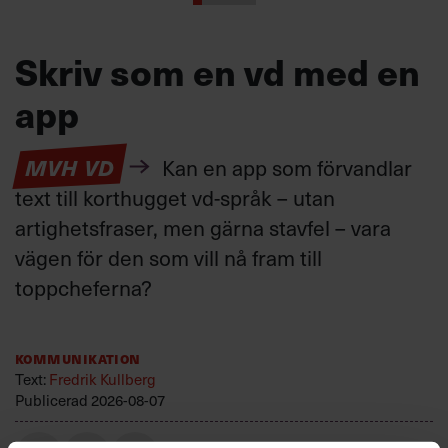
Skriv som en vd med en
app
MVH VD
Kan en app som förvandlar
text till korthugget vd-språk – utan
artighetsfraser, men gärna stavfel – vara
vägen för den som vill nå fram till
toppcheferna?
Kommunikation
Text:
Fredrik Kullberg
Publicerad
2026-08-07