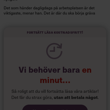
Det som händer dagligdags på arbetsplatsen är det
viktigaste, menar han. Det är där du ska börja gräva
redan i dag.
Här är Björn Lundins tre enkla åtgärder som tagit skruv
och höjt arbetsglädjen på Google:
Fortsätt läsa kostnadsfritt!
Vi behöver bara
en
minut…
Så roligt att du vill fortsätta läsa våra artiklar!
Det får du strax göra,
utan att betala något
.