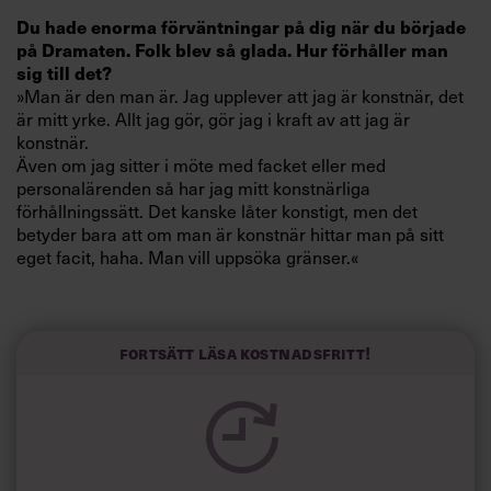
Villkor och policy för
Du hade enorma förväntningar på dig när du började
personuppgiftsbehandling
på Dramaten. Folk blev så glada. Hur förhåller man
sig till det?
»Man är den man är. Jag upplever att jag är konstnär, det
Sök
är mitt yrke. Allt jag gör, gör jag i kraft av att jag är
efter:
konstnär.
Även om jag sitter i möte med facket eller med
personalärenden så har jag mitt konstnärliga
förhållningssätt. Det kanske låter konstigt, men det
betyder bara att om man är konstnär hittar man på sitt
eget facit, haha. Man vill uppsöka gränser.«
Men i din vardag är du chef. Är du inte rädd att ta den
Logga in
platsen som chef?
Fortsätt läsa kostnadsfritt!
»Dramaten är en extremt chefig miljö. Den är chockartat
Prenumerera
chefig. Den är byggd som en pyramid där teaterchefen
bestämmer. Jag har varit där i tre år och tycker att det är
komiskt. Jag har förstått vitsen med det nu, det betyder att
bara en är skyldig, alla andra går fria. Samtidigt ger det en
väldigt halvkväden kultur, där man aldrig talar ur skägget.