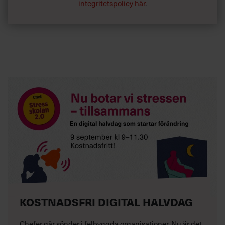
integritetspolicy här
.
Man jobbar mycket med att få upp energierna, och då
måste de ta vägen någonstans. Då kan de plötsligt få
raseriutbrott. Det är priset man betalar annars får man
folk som håller igen.«
Hur tacklar du det?
»Jag har väldigt många personalmöten och försöker visa i
alla mina beslut att jag tar med personalgrupper som
tidigare varit marginaliserade, som tekniker och de som
arbetar i scenverkstaden. Jag månar om dem som inte
står på scen.«
KOSTNADSFRI DIGITAL HALVDAG
Chefer går sönder i felbyggda organisationer. Nu är det