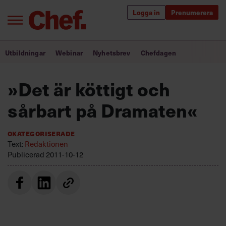
Logga in
Prenumerera
Bra ledare förändrar världen
Utbildningar
Webinar
Nyhetsbrev
Chefdagen
Innehåll från Chef
»Det är köttigt och
Utbildning för ledare
sårbart på Dramaten«
Chefakademin+
Okategoriserade
Populära utbildningar
Text:
Redaktionen
Publicerad
2011-10-12
Annonsera
Om oss
Kontakta oss
Kundservice