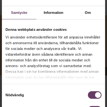
Samtycke
Information
Om
Denna webbplats använder cookies
Vi använder enhetsidentifierare för att anpassa innehållet
och annonserna till användarna, tillhandahålla funktioner
för sociala medier och analysera vår trafik. Vi
vidarebefordrar även sådana identifierare och annan
information från din enhet till de sociala medier och
annons- och analysföretag som vi samarbetar med.
Appen Sinceerly imiterar vd:ars kortfattade språk.
Dessa kan i sin tur kombinera informationen med annan
information som du har tillhandahållit eller som de har
samlat in när du har använt deras tjänster.
att nå och besvarar inte alltid
VD:AR KAN VARA SVÅRA
Samtyckesval
mejl från främlingar. Men studenten
på
Ben Horwitz
Nödvändig
Harvard Business School kom på ett trick: Han skapade
en app som imiterar toppchefernas sätt att skriva, med