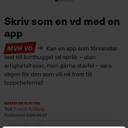
Skriv som en vd med en
app
MVH VD
Kan en app som förvandlar
text till korthugget vd-språk – utan
artighetsfraser, men gärna stavfel – vara
vägen för den som vill nå fram till
toppcheferna?
Kommunikation
Text:
Fredrik Kullberg
Publicerad
2026-08-07