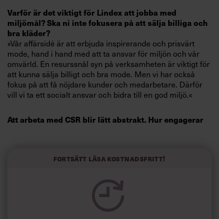
Villkor och policy för
Varför är det viktigt för Lindex att jobba med
personuppgiftsbehandling
miljömål? Ska ni inte fokusera på att sälja billiga och
bra kläder?
»Vår affärsidé är att erbjuda inspirerande och prisvärt
Sök
mode, hand i hand med att ta ansvar för miljön och vår
efter:
omvärld. En resurssnål syn på verksamheten är viktigt för
att kunna sälja billigt och bra mode. Men vi har också
fokus på att få nöjdare kunder och medarbetare. Därför
vill vi ta ett socialt ansvar och bidra till en god miljö.«
Att arbeta med CSR blir lätt abstrakt. Hur engagerar
ni medarbetarna?
»Vi vill inte bara få upp engagemanget, utan också nå en
Logga in
förändring genom att ändra vanor och attityder. Det gör
Fortsätt läsa kostnadsfritt!
man genom att ifrågasätta invanda mönster. Hemma är
Prenumerera
det självklart att stänga av tv:n efter att man tittat klart.
Men på jobbet lämnar man ofta skärmen på när man går
hem. Sådana vanor försöker vi ändra. Dessutom går alla
medarbetare på Lindex genom en CSR-utbildning. För att
öka engagemanget ytterligare sätter varje avdelning och