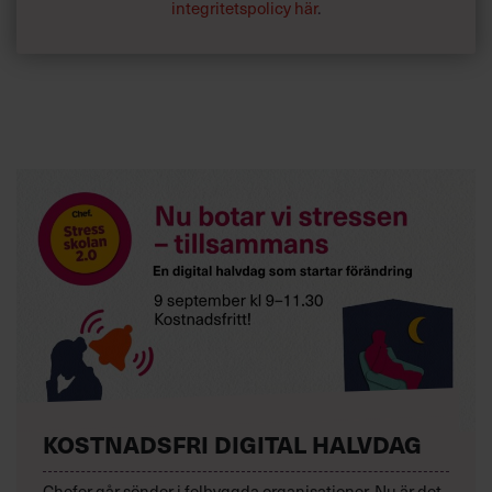
miljömål butiken har. Sedan ska checklistan rapporteras
integritetspolicy här
.
in. Huvudsyftet med listan är att få upp frågorna på
bordet, och fokusera på miljön på ett naturligt sätt.«
Ni säljer också ekologiska plagg, varför?
»Vi ser det som en konkurrensfördel. Många kunder vill
både ha mode och miljö, och erbjuder vi rätt ekologisk
produkt säljer den jättebra. Vi har satt som mål att
producera en miljon ekologiska plagg i år. Det målet når
vi.«
Varje vecka utser vi en CSR-profil på
Chef.se. Känner du en hållbar ledare?
Tipsa oss på red@chef.se!
KOSTNADSFRI DIGITAL HALVDAG
Chefer går sönder i felbyggda organisationer. Nu är det