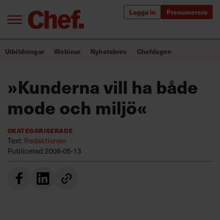
Logga in
Prenumerera
Bra ledare förändrar världen
Utbildningar
Webinar
Nyhetsbrev
Chefdagen
Innehåll från Chef
»Kunderna vill ha både
Utbildning för ledare
mode och miljö«
Chefakademin+
Okategoriserade
Populära utbildningar
Text:
Redaktionen
Publicerad
2008-05-13
Annonsera
Om oss
Kontakta oss
Kundservice