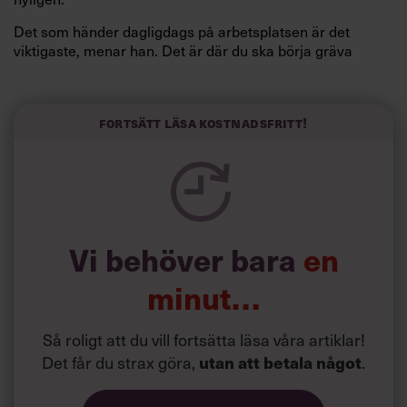
Det som händer dagligdags på arbetsplatsen är det
viktigaste, menar han. Det är där du ska börja gräva
redan i dag.
Här är Björn Lundins tre enkla åtgärder som tagit skruv
och höjt arbetsglädjen på Google:
Fortsätt läsa kostnadsfritt!
Vi behöver bara
en
minut…
Så roligt att du vill fortsätta läsa våra artiklar!
Det får du strax göra,
.
utan att betala något