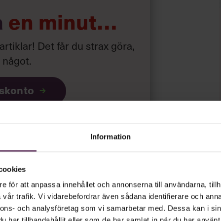
a
en minut…
 artiklar! Det får du strax göra,
a något
.
iskonto
ar
gratis
och
utan tidsbegränsning!
Information
psnyheterna!
cookies
e för att anpassa innehållet och annonserna till användarna, tillh
rt.
Läs vår integritetspolicy här
.
vår trafik. Vi vidarebefordrar även sådana identifierare och anna
nnons- och analysföretag som vi samarbetar med. Dessa kan i sin
har tillhandahållit eller som de har samlat in när du har använt 