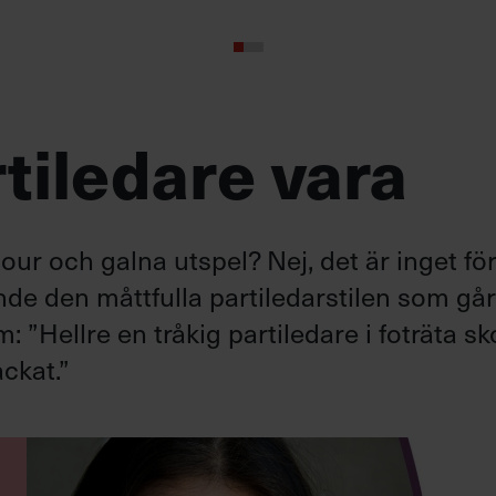
tiledare vara
ur och galna utspel? Nej, det är inget fö
ande den måttfulla partiledarstilen som gå
”Hellre en tråkig partiledare i foträta sk
ckat.”