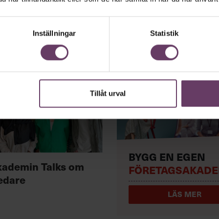
Inställningar
Statistik
Tillåt urval
BYGG EN EGEN
kademin Talks om
FÖRETAGSAKADE
edare
LÄS MER
eller 08-55 245 00