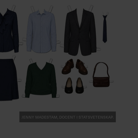
Jenny Madestam, docent i statsvetenskap.