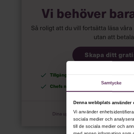
Vi behöver bar
Så roligt att du vill fortsätta läsa våra
utan att betal
Skapa ditt grat
Tillgång
till våra låsta artiklar och webin
Samtycke
Chefs nyhetsbrev
med senaste ledarska
Denna webbplats använder 
Vi använder enhetsidentifierar
Dina uppgifter delas aldrig med tredje pa
sociala medier och analysera 
till de sociala medier och a
med annan information som du 