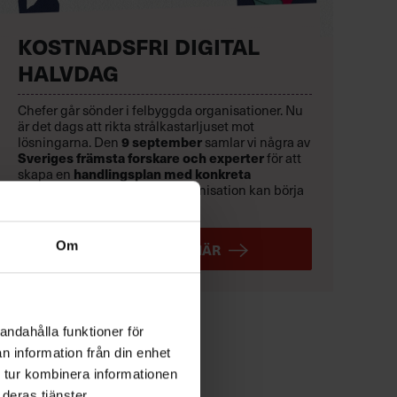
KOSTNADSFRI DIGITAL
HALVDAG
Chefer går sönder i felbyggda organisationer. Nu
är det dags att rikta strålkastarljuset mot
lösningarna. Den
9 september
samlar vi några av
Sveriges främsta forskare och experter
för att
skapa en
handlingsplan med konkreta
lösningar
som du och din organisation kan börja
använda direkt.
Om
ANMÄL DIG HÄR
andahålla funktioner för
n information från din enhet
 tur kombinera informationen
deras tjänster.