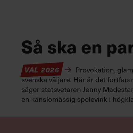
Så ska en par
Provokation, glamo
VAL 2026
svenska väljare. Här är det fortfar
säger statsvetaren Jenny Madestam: 
en känslomässig spelevink i högkla