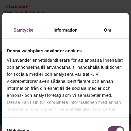
Ledarskap
Text:
Fredrik Kullberg
Publicerad
2026-08-03
Samtycke
Information
Om
Denna webbplats använder cookies
Vi använder enhetsidentifierare för att anpassa innehållet
och annonserna till användarna, tillhandahålla funktioner
för sociala medier och analysera vår trafik. Vi
vidarebefordrar även sådana identifierare och annan
information från din enhet till de sociala medier och
annons- och analysföretag som vi samarbetar med.
Dessa kan i sin tur kombinera informationen med annan
information som du har tillhandahållit eller som de har
samlat in när du har använt deras tjänster.
Jenny Madestam, docent i statsvetenskap.
Samtyckesval
Nödvändig