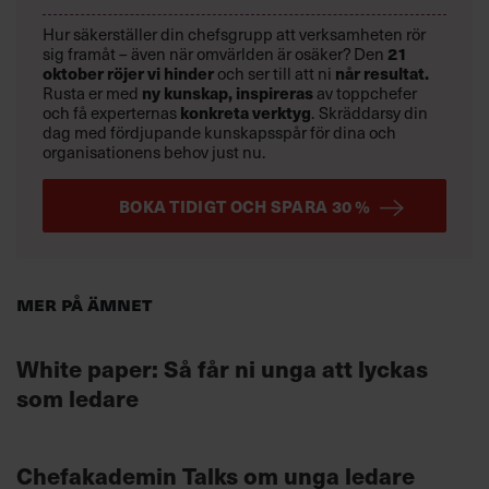
Hur säkerställer din chefsgrupp att verksamheten rör
21
sig framåt – även när omvärlden är osäker? Den
oktober
röjer vi hinder
når resultat.
och ser till att ni
ny kunskap,
inspireras
Rusta er med
av toppchefer
konkreta verktyg
och få experternas
.
Skräddarsy din
dag med fördjupande kunskapsspår för dina och
organisationens behov just nu.
BOKA TIDIGT OCH SPARA 30 %
Mer på ämnet
White paper: Så får ni unga att lyckas
som ledare
Chefakademin Talks om unga ledare