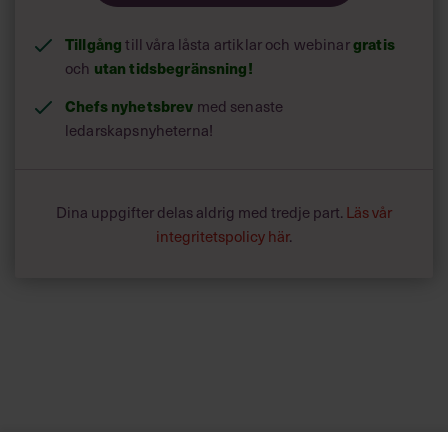
Tillgång
gratis
till våra låsta artiklar och webinar
utan tidsbegränsning!
och
Chefs nyhetsbrev
med senaste
ledarskapsnyheterna!
Dina uppgifter delas aldrig med tredje part.
Läs vår
integritetspolicy här
.