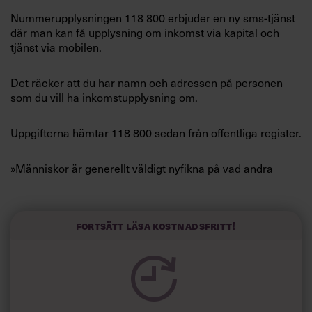
Villkor och policy för
Nummerupplysningen 118 800 erbjuder en ny sms-tjänst
personuppgiftsbehandling
där man kan få upplysning om inkomst via kapital och
tjänst via mobilen.
Sök
efter:
Det räcker att du har namn och adressen på personen
som du vill ha inkomstupplysning om.
Uppgifterna hämtar 118 800 sedan från offentliga register.
»Människor är generellt väldigt nyfikna på vad andra
tjänar men vågar inte fråga eftersom ämnet är lite
tabubelagt«, säger 118 800:s vd Markus Öhman till di.se.
Logga in
Fortsätt läsa kostnadsfritt!
Samtidigt som 118 800 går ut med sin nya tjänst aviserar
Prenumerera
regeringen att man med en ny lag vill stärka
integritetsskyddet för den som får sina uppgifter
utlämnade. Exempelvis ska den som efterfrågar
inkomstuppgifter ha ett legitimt skäl till dem, står det i ett
pressmeddelande från Justitiedepartementet.