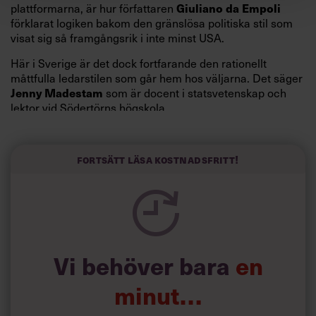
Giuliano da Empoli
plattformarna, är hur författaren
förklarat logiken bakom den gränslösa politiska stil som
visat sig så framgångsrik i inte minst USA.
Här i Sverige är det dock fortfarande den rationellt
måttfulla ledarstilen som går hem hos väljarna. Det säger
Jenny Madestam
som är docent i statsvetenskap och
lektor vid Södertörns högskola.
”Svenskarna tar politik på allvar och brukar uppskatta
politiker som har framtoningen av att vara kunniga,
Fortsätt läsa kostnadsfritt!
kompetenta och stå med båda fötterna på jorden. Hellre
en tråkig partiledare i foträta skor än en känslomässig
spelevink i högklackat, är hur jag brukar sammanfatta de
önskningar som svenskarna för fram i undersökningar.”
Läs mer:
Vi behöver bara
en
Siri Wikander: ”Led som i
början av pandemin”
minut…