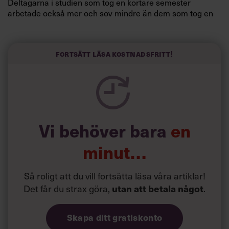
Deltagarna i studien som tog en kortare semester
arbetade också mer och sov mindre än dem som tog en
längre semester, vilket ytterligare ökade stressen i deras
liv.
Forskarna tror sig dessutom kunna uttyda att en längre
Fortsätt läsa kostnadsfritt!
semester har större betydelse för långlevnad än andra
försök att förändra livsstilsvanor.
Vi behöver bara
en
minut…
Så roligt att du vill fortsätta läsa våra artiklar!
Det får du strax göra,
utan att betala något
.
Skapa ditt gratiskonto