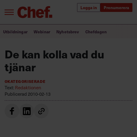
Logga in
Prenumerera
Bra ledare förändrar världen
Utbildningar
Webinar
Nyhetsbrev
Chefdagen
Innehåll från Chef
De kan kolla vad du
Utbildning för ledare
tjänar
Chefakademin+
Okategoriserade
Populära utbildningar
Text:
Redaktionen
Publicerad
2010-02-13
Annonsera
Om oss
Kontakta oss
Kundservice