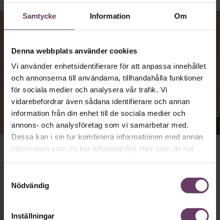
Samtycke
Information
Om
Denna webbplats använder cookies
Vi använder enhetsidentifierare för att anpassa innehållet
och annonserna till användarna, tillhandahålla funktioner
för sociala medier och analysera vår trafik. Vi
vidarebefordrar även sådana identifierare och annan
information från din enhet till de sociala medier och
Appen Sinceerly imiterar vd:ars kortfattade språk.
annons- och analysföretag som vi samarbetar med.
Dessa kan i sin tur kombinera informationen med annan
information som du har tillhandahållit eller som de har
samlat in när du har använt deras tjänster.
att nå och besvarar inte alltid
VD:AR KAN VARA SVÅRA
mejl från främlingar. Men studenten
på
Ben Horwitz
Samtyckesval
Harvard Business School kom på ett trick: Han skapade
Nödvändig
en app som imiterar toppchefernas sätt att skriva, med
stavfel, utan hälsningsfraser och mycket kortfattade
meddelanden bestående av en enda rad.
Inställningar