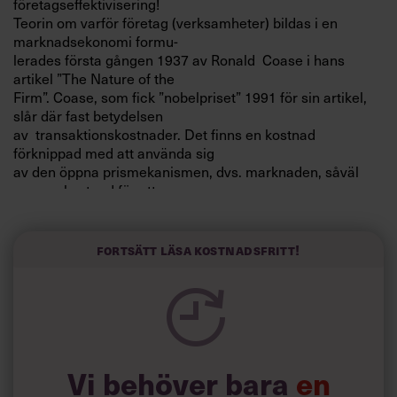
företagseffektivisering!
Villkor och policy för
Teorin om varför företag (verksamheter) bildas i en
personuppgiftsbehandling
marknadsekonomi formu-
lerades första gången 1937 av Ronald Coase i hans
artikel ”The Nature of the
Sök
Firm”. Coase, som fick ”nobelpriset” 1991 för sin artikel,
efter:
slår där fast betydelsen
av transaktionskostnader. Det finns en kostnad
förknippad med att använda sig
av den öppna prismekanismen, dvs. marknaden, såväl
som en kostnad för att
hålla samman och använda en organisation eller
verksamhet. Kostnaden består
enkelt uttryckt i de resurser som måste uppoffras för att
Fortsätt läsa kostnadsfritt!
skapa alla de avtal eller
Logga in
kontrakt som behövs på en fri marknad.
Prenumerera
Kan produktionsfaktorerna sammanföras under en
ledning med hjälp av långa
avtal eller kontrakt kan en kostnadsreduktion erhållas,
Vi behöver bara
en
jämfört med det fall där