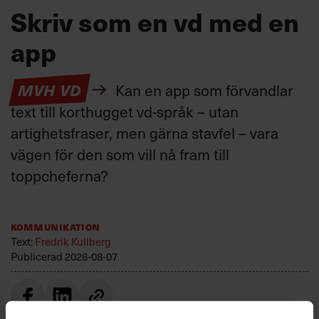
Skriv som en vd med en
app
MVH VD
Kan en app som förvandlar
text till korthugget vd-språk – utan
artighetsfraser, men gärna stavfel – vara
vägen för den som vill nå fram till
toppcheferna?
Kommunikation
Text:
Fredrik Kullberg
Publicerad
2026-08-07