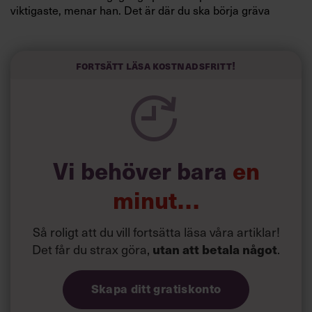
viktigaste, menar han. Det är där du ska börja gräva
redan i dag.
Här är Björn Lundins tre enkla åtgärder som tagit skruv
och höjt arbetsglädjen på Google:
Fortsätt läsa kostnadsfritt!
Vi behöver bara
en
minut…
Så roligt att du vill fortsätta läsa våra artiklar!
Det får du strax göra,
.
utan att betala något
Skapa ditt gratiskonto