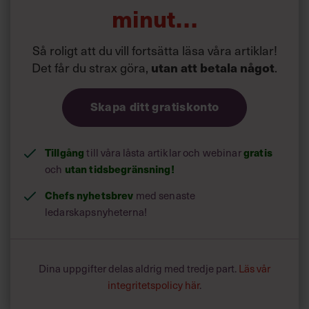
produktionsfaktorerna ska jagas på den fria marknaden
minut…
och individuellt gång på
gång kontrakteras.
Så roligt att du vill fortsätta läsa våra artiklar!
Det får du strax göra,
.
utan att betala något
Köpa-/tillverka-analys konceptualiserades på 1950-talet
inom främst meka-
nisk verkstadsindustri. Begreppet användes för ett
Skapa ditt gratiskonto
övervägande mellan å ena
sidan producera någon komponent själv eller att å andra
sidan lämna ut dem
Tillgång
till våra låsta artiklar och webinar
gratis
på entreprenad. Med tidens gång har begreppet
outsourcing (se detta begrepp)
och
utan tidsbegränsning!
kommit att helt ta överhanden för att uttrycka samma
Chefs nyhetsbrev
med senaste
företeelse.
ledarskapsnyheterna!
Svenska begrepp finns traditionellt som exempelvis ”att
lägga ut på entrepre-
nad” eller att ”leja ut”.
Dina uppgifter delas aldrig med tredje part.
Läs vår
integritetspolicy här
.