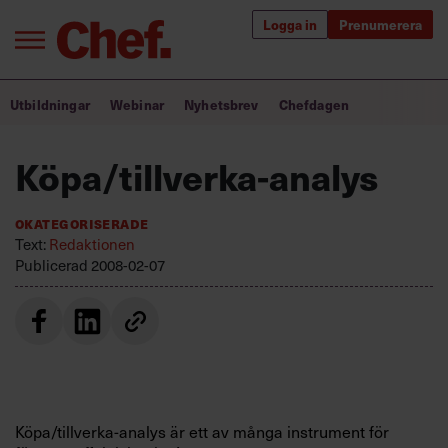
Logga in
Prenumerera
Bra ledare förändrar världen
Utbildningar
Webinar
Nyhetsbrev
Chefdagen
Innehåll från Chef
Köpa/tillverka-analys
Utbildning för ledare
Okategoriserade
Chefakademin+
Text:
Redaktionen
Publicerad
2008-02-07
Populära utbildningar
Annonsera
Om oss
Kontakta oss
Köpa/tillverka-analys är ett av många instrument för
Kundservice