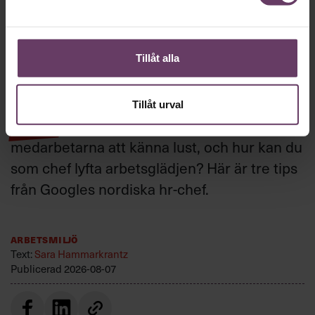
Så höjer du
Tillåt alla
arbetsglädjen
Tillåt urval
TIPS
Vad är det egentligen som får
medarbetarna att känna lust, och hur kan du
som chef lyfta arbetsglädjen? Här är tre tips
från Googles nordiska hr-chef.
Arbetsmiljö
Text:
Sara Hammarkrantz
Publicerad
2026-08-07