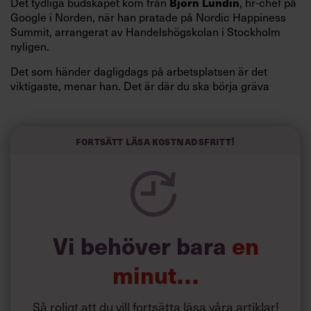
Björn Lundin
Det tydliga budskapet kom från
, hr-chef på
Google i Norden, när han pratade på Nordic Happiness
Summit, arrangerat av Handelshögskolan i Stockholm
nyligen.
Det som händer dagligdags på arbetsplatsen är det
viktigaste, menar han. Det är där du ska börja gräva
redan i dag.
Här är Björn Lundins tre enkla åtgärder som tagit skruv
och höjt arbetsglädjen på Google:
Fortsätt läsa kostnadsfritt!
Vi behöver bara
en
minut…
Så roligt att du vill fortsätta läsa våra artiklar!