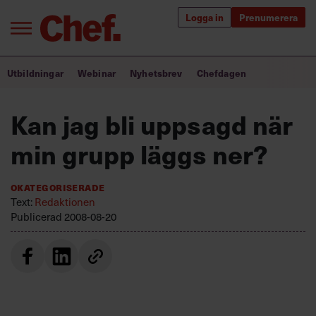
Logga in
Prenumerera
Bra ledare förändrar världen
Utbildningar
Webinar
Nyhetsbrev
Chefdagen
Innehåll från Chef
Kan jag bli uppsagd när
Utbildning för ledare
min grupp läggs ner?
Chefakademin+
Okategoriserade
Populära utbildningar
Text:
Redaktionen
Publicerad
2008-08-20
Annonsera
Om oss
Kontakta oss
Kundservice