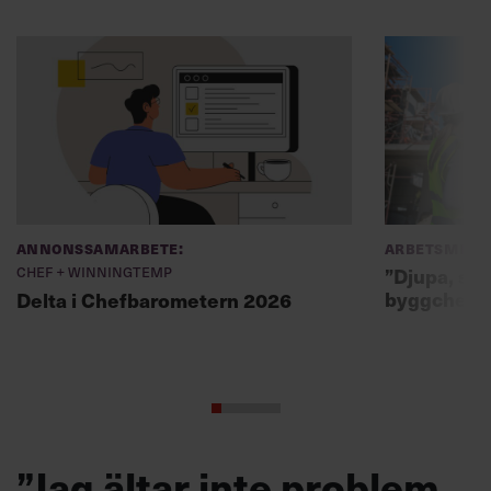
Annonssamarbete:
Arbetsmiljö
Chef + Winningtemp
”Djupa, str
byggchefer
Delta i Chefbarometern 2026
”Jag ältar inte problem,