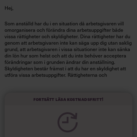
Villkor och policy för
Hej,
personuppgiftsbehandling
Som anställd har du i en situation då arbetsgivaren vill
omorganisera och förändra dina arbetsuppgifter både
Sök
efter:
vissa rättigheter och skyldigheter. Dina rättigheter har du
genom att arbetsgivaren inte kan säga upp dig utan saklig
grund, att arbetsgivaren i vissa situationer inte kan sänka
din lön hur som helst och att du inte behöver acceptera
förändringar som i grunden ändrar din anställning.
Skyldigheten består främst i att du har en skyldighet att
utföra vissa arbetsuppgifter. Rättigheterna och
skyldigheterna är lite olika beroende på om förändringen
sker genom en omplacering eller en omorganisation.
Logga in
Fortsätt läsa kostnadsfritt!
Vid en omorganisation som beror på
Prenumerera
verksamhetsförändringar och som oftast leder till
uppsägningar av en eller flera anställda föreligger
arbetsbrist. Arbetsbrist är saklig grund för uppsägning.
Vid arbetsbrist ska eventuella uppsägningar ske i
turordning enligt principen "sist in, först ut". Den som har