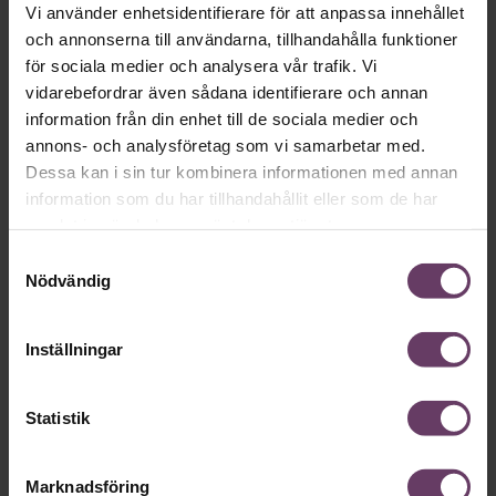
Vi använder enhetsidentifierare för att anpassa innehållet
och annonserna till användarna, tillhandahålla funktioner
Okategoriserade
för sociala medier och analysera vår trafik. Vi
vidarebefordrar även sådana identifierare och annan
information från din enhet till de sociala medier och
annons- och analysföretag som vi samarbetar med.
Dessa kan i sin tur kombinera informationen med annan
information som du har tillhandahållit eller som de har
samlat in när du har använt deras tjänster.
Samtyckesval
Nödvändig
Annonssamarbete:
Chefakadem
Inställningar
Chef + Winningtemp
ledare
Delta i Chefbarometern 2026
Statistik
Marknadsföring