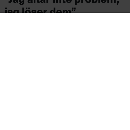
jag löser dem”
PORTRÄTT
Hon började leda redan i
skolan. Med rättvisepatos som drivkraft har
Ida Östensson genom hela sin karriär
outtröttligt fortsatt arbeta mot sexuellt våld
och för ökad jämställdhet och jäm-likhet. I
dag är hon generalsekreterare för ChildX,
som arbetar för att stoppa människohandel
och sexuell exploatering av barn.
Ledarskap
Text:
Lotta Byqvist
Publicerad
2026-08-07