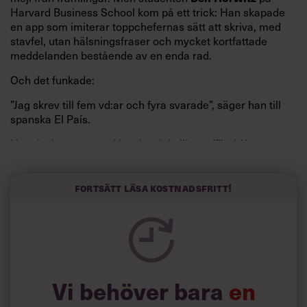
Harvard Business School kom på ett trick: Han skapade
en app som imiterar toppchefernas sätt att skriva, med
stavfel, utan hälsningsfraser och mycket kortfattade
meddelanden bestående av en enda rad.
Och det funkade:
”Jag skrev till fem vd:ar och fyra svarade”, säger han till
spanska El País.
Horwitz har nu utvecklat sitt trick till en affärsidé: appen
Sinceerly som konverterar formellt och minutiöst
välskrivna texter – likt de som skapas av AI – till den
kortfattat slarviga vd-stilen.
Fortsätt läsa kostnadsfritt!
Vi behöver bara
en