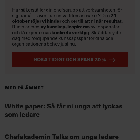
Hur säkerställer din chefsgrupp att verksamheten rör
sig framåt – även när omvärlden är osäker? Den
21
oktober
röjer vi hinder
och ser till att ni
når resultat.
Rusta er med
ny kunskap,
inspireras
av toppchefer
och få experternas
konkreta verktyg
.
Skräddarsy din
dag med fördjupande kunskapsspår för dina och
organisationens behov just nu.
BOKA TIDIGT OCH SPARA 30 %
Mer på ämnet
White paper: Så får ni unga att lyckas
som ledare
Chefakademin Talks om unga ledare