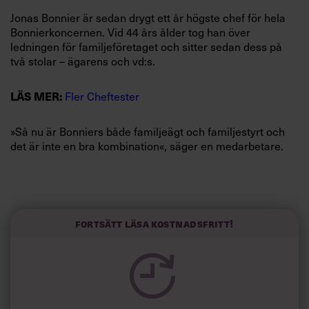
Villkor och policy för
Jonas Bonnier är sedan drygt ett år högste chef för hela
personuppgiftsbehandling
Bonnierkoncernen. Vid 44 års ålder tog han över
ledningen för familjeföretaget och sitter sedan dess på
två stolar – ägarens och vd:s.
Sök
efter:
Fler Cheftester
LÄS MER:
»Så nu är Bonniers både familjeägt och familjestyrt och
det är inte en bra kombination«, säger en medarbetare.
Många som arbetar i familjeägda företag kan vittna om
att det ofta råder en speciell anda. Ägarnas närvaro
Logga in
präglar ofrånkomligt verksamheten – det gäller alla
familjeföretag, från det lilla verkstadsföretaget till det
Fortsätt läsa kostnadsfritt!
Prenumerera
Stora Förlaget.
Detta faktum är medarbetarna medvetna om – frågan är
om Jonas Bonnier själv inser på vilket sätt hans efternamn
påverkar relationen till medarbetarna. Alla som Chef har