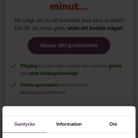
minut…
Så roligt att du vill fortsätta läsa våra artiklar!
Det får du strax göra,
.
utan att betala något
Skapa ditt gratiskonto
Tillgång
till våra låsta artiklar och webinar
gratis
och
utan tidsbegränsning!
Chefs nyhetsbrev
med senaste
ledarskapsnyheterna!
Dina uppgifter delas aldrig med tredje part.
Läs vår
Samtycke
Information
Om
integritetspolicy här
.