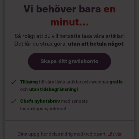
intervjuat har faktiskt funderat över detta och merparten
Vi behöver bara
en
finner det problematiskt.
minut…
Så roligt att du vill fortsätta läsa våra artiklar!
Det får du strax göra,
.
utan att betala något
Skapa ditt gratiskonto
Tillgång
till våra låsta artiklar och webinar
gratis
och
utan tidsbegränsning!
Chefs nyhetsbrev
med senaste
ledarskapsnyheterna!
Dina uppgifter delas aldrig med tredje part.
Läs vår