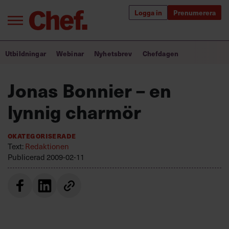
Logga in
Prenumerera
Bra ledare förändrar världen
Utbildningar
Webinar
Nyhetsbrev
Chefdagen
Innehåll från Chef
Jonas Bonnier – en
Utbildning för ledare
lynnig charmör
Chefakademin+
Okategoriserade
Populära utbildningar
Text:
Redaktionen
Publicerad
2009-02-11
Annonsera
Om oss
Kontakta oss
Kundservice