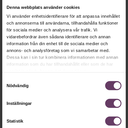
Denna webbplats använder cookies
Vi använder enhetsidentifierare för att anpassa innehållet
och annonserna till användarna, tillhandahålla funktioner
för sociala medier och analysera vår trafik. Vi
vidarebefordrar även sådana identifierare och annan
information från din enhet till de sociala medier och
annons- och analysföretag som vi samarbetar med.
Dessa kan i sin tur kombinera informationen med annan
information som du har tillhandahållit eller som de har
samlat in när du har använt deras tjänster.
Samtyckesval
Annonssamarbete:
Kommunikat
Nödvändig
Chef + Winningtemp
Varning fö
Delta i Chefbarometern 2026
Inställningar
Statistik