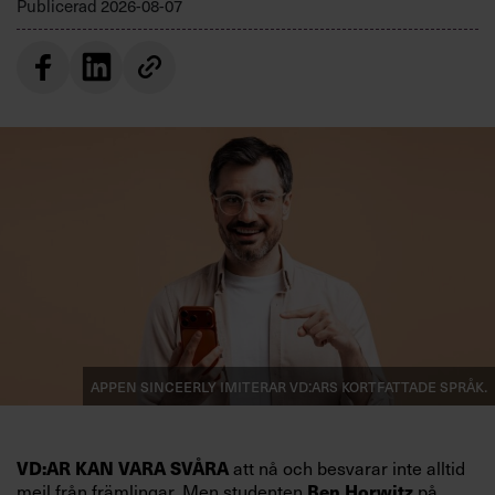
Publicerad
2026-08-07
Appen Sinceerly imiterar vd:ars kortfattade språk.
att nå och besvarar inte alltid
VD:AR KAN VARA SVÅRA
mejl från främlingar. Men studenten
på
Ben Horwitz