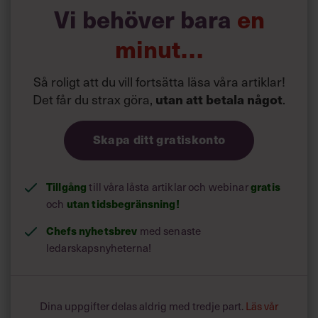
personer med låg utbildning överrepresenterade. Det
Vi behöver bara
en
fanns också fler kvinnor och personer som sällan
motionerade i gruppen.
minut…
Så roligt att du vill fortsätta läsa våra artiklar!
Det får du strax göra,
.
utan att betala något
Skapa ditt gratiskonto
Tillgång
till våra låsta artiklar och webinar
gratis
och
utan tidsbegränsning!
Chefs nyhetsbrev
med senaste
ledarskapsnyheterna!
Dina uppgifter delas aldrig med tredje part.
Läs vår