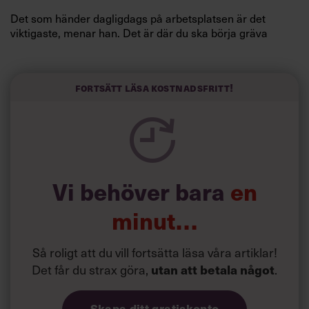
Det som händer dagligdags på arbetsplatsen är det
viktigaste, menar han. Det är där du ska börja gräva
redan i dag.
Här är Björn Lundins tre enkla åtgärder som tagit skruv
och höjt arbetsglädjen på Google:
Fortsätt läsa kostnadsfritt!
Vi behöver bara
en
minut…
Så roligt att du vill fortsätta läsa våra artiklar!
Det får du strax göra,
.
utan att betala något
Skapa ditt gratiskonto