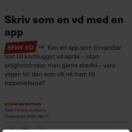
Skriv som en vd med en
app
MVH VD
Kan en app som förvandlar
text till korthugget vd-språk – utan
artighetsfraser, men gärna stavfel – vara
vägen för den som vill nå fram till
toppcheferna?
Kommunikation
Text:
Fredrik Kullberg
Publicerad
2026-08-07