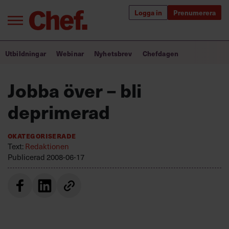
Logga in
Prenumerera
Bra ledare förändrar världen
Utbildningar
Webinar
Nyhetsbrev
Chefdagen
Innehåll från Chef
Jobba över – bli
Utbildning för ledare
deprimerad
Chefakademin+
Okategoriserade
Populära utbildningar
Text:
Redaktionen
Publicerad
2008-06-17
Annonsera
Om oss
Kontakta oss
Kundservice