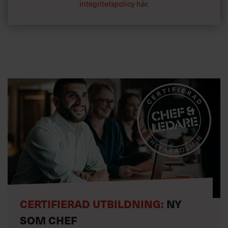
integritetspolicy här
.
CERTIFIERAD UTBILDNING:
NY
SOM CHEF