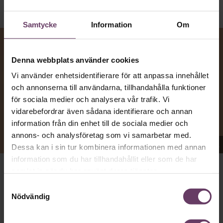
Samtycke
Information
Om
Denna webbplats använder cookies
Vi använder enhetsidentifierare för att anpassa innehållet
och annonserna till användarna, tillhandahålla funktioner
för sociala medier och analysera vår trafik. Vi
vidarebefordrar även sådana identifierare och annan
information från din enhet till de sociala medier och
annons- och analysföretag som vi samarbetar med.
Appen Sinceerly imiterar vd:ars kortfattade språk.
Dessa kan i sin tur kombinera informationen med annan
information som du har tillhandahållit eller som de har
samlat in när du har använt deras tjänster.
att nå och besvarar inte alltid
VD:AR KAN VARA SVÅRA
Samtyckesval
mejl från främlingar. Men studenten
på
Ben Horwitz
Nödvändig
Harvard Business School kom på ett trick: Han skapade
en app som imiterar toppchefernas sätt att skriva, med