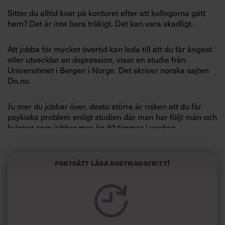
Villkor och policy för
Sitter du alltid kvar på kontoret efter att kollegorna gått
personuppgiftsbehandling
hem? Det är inte bara tråkigt. Det kan vara skadligt.
Att jobba för mycket övertid kan leda till att du får ångest
Sök
eller utvecklar en depression, visar en studie från
efter:
Universitetet i Bergen i Norge. Det skriver norska sajten
Dn.no.
Ju mer du jobbar över, desto större är risken att du får
psykiska problem enligt studien där man har följt män och
kvinnor som jobbar mer än 40 timmar i veckan.
Logga in
Forskarna delade upp övertidsarbetande män i två
grupper, de som jobbade mellan 41 och 48 timmar och de
Fortsätt läsa kostnadsfritt!
Prenumerera
som jobbade mellan 49 och 100 timmar i veckan. De som
jobbade mest visade sig löpa störst risk för att drabbas av
ångesttillstånd och depression, skriver dn.no.
Bland dem som jobbade mer än 49 timmar i veckan var