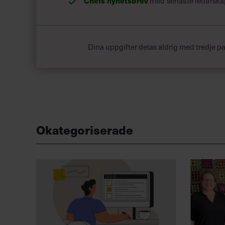
Chefs nyhetsbrev
med senaste ledarska
Dina uppgifter delas aldrig med tredje pa
Okategoriserade