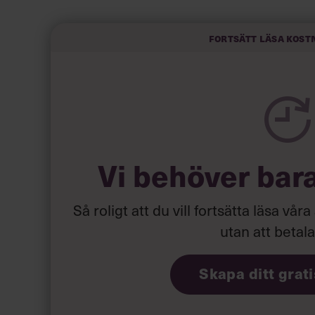
av att vara kunniga, kompetenta och stå med båd
partiledare i foträta skor än en känslomässig sp
sammanfatta de önskningar som svenskarna för
Fortsätt läsa kost
Läs mer:
Siri Wikander: ”Le
Vi behöver bar
Så roligt att du vill fortsätta läsa våra
utan att betal
Skapa ditt grat