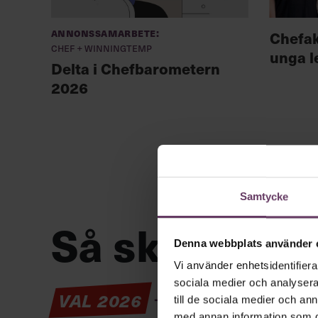
Annonssamarbete:
Chefa
Chef + Winningtemp
unga l
Delta i Chefbarometern
2026
Samtycke
Så ska en par
Denna webbplats använder 
Vi använder enhetsidentifierar
sociala medier och analysera 
VAL 2026
Provokation, glamo
till de sociala medier och a
med annan information som du 