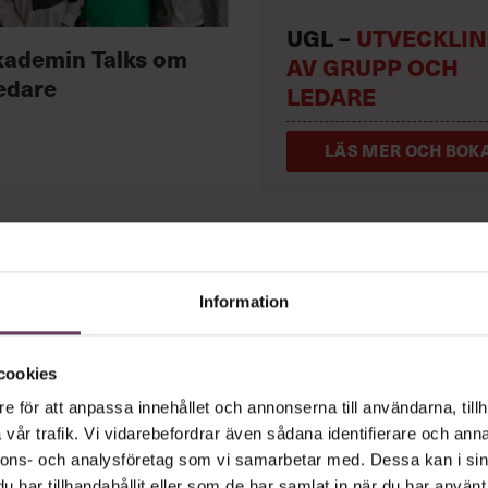
UGL –
UTVECKLI
kademin Talks om
AV GRUPP OCH
edare
LEDARE
LÄS MER OCH BOKA
Information
tiledare vara
cookies
e för att anpassa innehållet och annonserna till användarna, tillh
vår trafik. Vi vidarebefordrar även sådana identifierare och anna
ur och galna utspel? Nej, det är inget fö
nnons- och analysföretag som vi samarbetar med. Dessa kan i sin
har tillhandahållit eller som de har samlat in när du har använt 