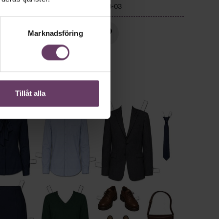
r hem,
Publicerad
2026-08-03
or, än
Marknadsföring
Tillåt alla