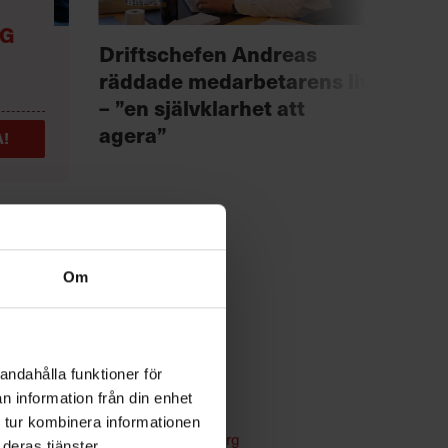
NG
Anno
Driftschefen Andreas
Chef +
räddade medarbetarens liv
Fast
– ”en självklarhet att
för 
agera”
!
Om
andahålla funktioner för
n information från din enhet
r
Ledarskap
 tur kombinera informationen
Text:
Fredrik Kullberg
deras tjänster.