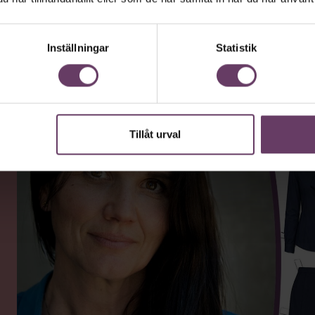
ande den måttfulla partiledarstilen som gå
”Hellre en tråkig partiledare i foträta sk
ckat.”
Inställningar
Statistik
Tillåt urval