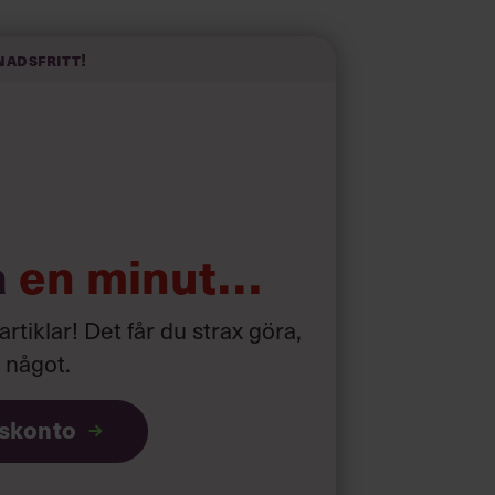
a fötterna på jorden. Hellre en tråkig
elevink i högklackat, är hur jag brukar
 fram i undersökningar.”
nadsfritt!
d som i början av pandemin”
a
en minut…
 artiklar! Det får du strax göra,
a något
.
iskonto