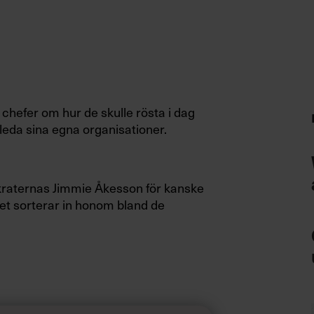
chefer om hur de skulle rösta i dag
leda sina egna organisationer.
okraternas Jimmie Åkesson för kanske
det sorterar in honom bland de
 man tar den som ett betyg enbart på
as Johansson Heinö på Göteborgs
aterna.