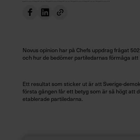
Novus opinion har på Chefs uppdrag frågat 502 
och hur de bedömer partiledarnas förmåga att 
Ett resultat som sticker ut är att Sverige-dem
första gången får ett betyg som är så högt att 
etablerade partiledarna.
»Men jag är inte förvånad, siffran är rimlig om
Åkesson som chef«, säger statsvetaren Andre
universitet, som har forskat om Sverige­demokr