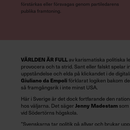
förstärkas eller försvagas genom partiledarens
publika framtoning.
VÄRLDEN ÄR FULL
av karismatiska politiska l
provocera och ta strid. Sant eller falskt spelar in
uppståndelse och elda på klickandet i de digital
Giuliano da Empoli
förklarat logiken bakom den
så framgångsrik i inte minst USA.
Här i Sverige är det dock fortfarande den ration
hos väljarna. Det säger
Jenny Madestam
som 
vid Södertörns högskola.
”Svenskarna tar politik på allvar och brukar up