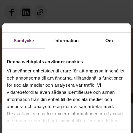
Samtycke
Information
Om
Denna webbplats använder cookies
Vi använder enhetsidentifierare för att anpassa innehållet
och annonserna till användarna, tillhandahålla funktioner
för sociala medier och analysera vår trafik. Vi
vidarebefordrar även sådana identifierare och annan
Appen Sinceerly imiterar vd:ars kortfattade språk.
information från din enhet till de sociala medier och
annons- och analysföretag som vi samarbetar med.
Dessa kan i sin tur kombinera informationen med annan
VD:AR KAN VARA SVÅRA
att nå och besvarar inte alltid
information som du har tillhandahållit eller som de har
mejl från främlingar. Men studenten
Ben Horwitz
på
samlat in när du har använt deras tjänster.
Harvard Business School kom på ett trick: Han skapade