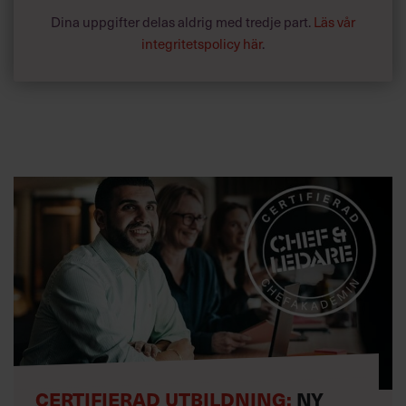
I dessa möten måste du också gå in i en coachande roll
Dina uppgifter delas aldrig med tredje part.
Läs vår
mera än en dirigerande.
integritetspolicy här
.
Birgitta Ahltorp
CERTIFIERAD UTBILDNING:
NY