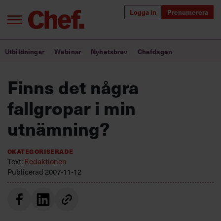
Logga in
Prenumerera
Bra ledare förändrar världen
Utbildningar
Webinar
Nyhetsbrev
Chefdagen
Innehåll från Chef
Finns det några
Utbildning för ledare
fallgropar i min
Chefakademin+
utnämning?
Populära utbildningar
Okategoriserade
Text:
Redaktionen
Publicerad
2007-11-12
Annonsera
Om oss
Kontakta oss
Kundservice