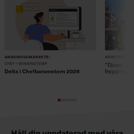
Annonssamarbete:
Arbetsmiljö
Chef + Winningtemp
”Djupa, str
byggchefer
Delta i Chefbarometern 2026
Håll dig uppdaterad med våra