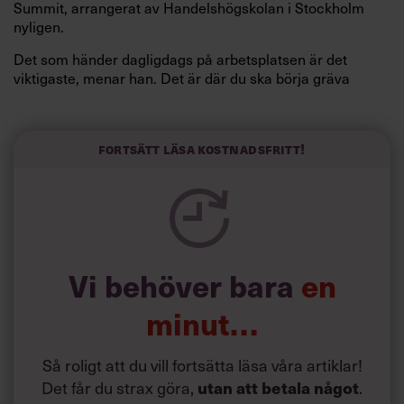
Summit, arrangerat av Handelshögskolan i Stockholm
nyligen.
Det som händer dagligdags på arbetsplatsen är det
viktigaste, menar han. Det är där du ska börja gräva
redan i dag.
Här är Björn Lundins tre enkla åtgärder som tagit skruv
och höjt arbetsglädjen på Google:
Fortsätt läsa kostnadsfritt!
Vi behöver bara
en
minut…
Så roligt att du vill fortsätta läsa våra artiklar!
Det får du strax göra,
utan att betala något
.