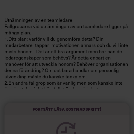
Villkor och policy för
personuppgiftsbehandling
Utnämningen av en teamledare
Fallgroparna vid utnämningen av en teamledare ligger på
Sök
många plan.
efter:
1.Ditt plan: varför vill du genomföra detta? Din
medarbetare tappar motivationen annars och du vill inte
mista honom. Det är ett bra argument men har han de
ledaregenskaper som behövs? Är detta enbart en
manöver för att utveckla honom? Behöver organisationen
denna förändring? Om det bara handlar om personlig
utveckling måste du kanske tänka om.
2.En andra fallgrop som är vanlig men som kanske inte
är så uttalad i det här fallet är de svårigheter som kan
Logga in
uppstå när man utser en medarbetare till teamledare över
forna arbetskamrater. Men han har tydligen de andras
Prenumerera
respekt och förtroende beroende på sitt kunnande så det
Fortsätt läsa kostnadsfritt!
kanske inte är något problem i det här fallet.
3. En tredje fallgrop är att man inte gör teamledarens
ansvarsområden tydliga för medarbetarna. Du har kanske
varit tydlig i dialogen med din nya teamledare men se