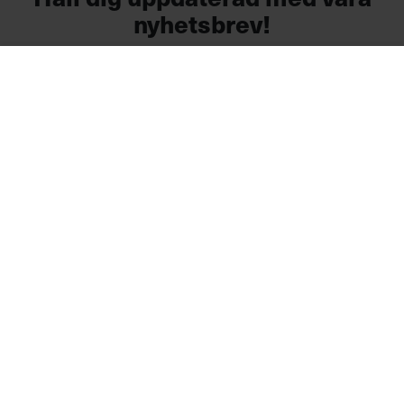
nyhetsbrev!
Våra populära nyhetsbrev samlar varje
vecka det bästa från Chef och
Chefakademin. Ledarskapsnytta och
inspiration för dig som är chef, ledare
och/eller HR. Missa inget – börja
prenumerera idag! Det är helt kostnadsfritt.
JA TACK, JAG VILL HA NYHETSBREV!