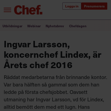
Logga in
Prenumerera
Bra ledare förändrar världen
Utbildningar
Webinar
Nyhetsbrev
Chefdagen
Innehåll från Chef
Ingvar Larsson,
Utbildning för ledare
koncernchef Lindex, är
Chefakademin+
Årets chef 2016
Populära utbildningar
Räddat medarbetarna från brinnande kontor.
Var bara hälften så gammal som dem han
ledde på första chefsjobbet. Oavsett
Annonsera
Om oss
utmaning har Ingvar Larsson, vd för Lindex,
Kontakta oss
alltid bemött dem med ett lugn. Hans
Kundservice