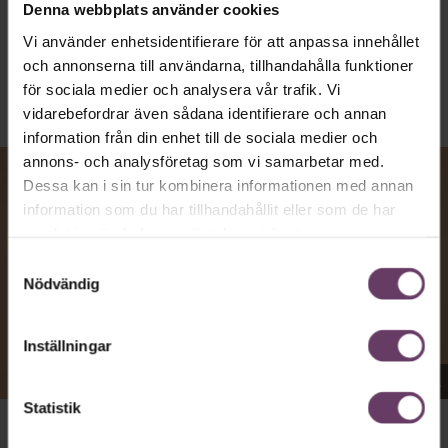
Denna webbplats använder cookies
Text:
Fredrik Kullberg
Publicerad
2026-08-07
Vi använder enhetsidentifierare för att anpassa innehållet
och annonserna till användarna, tillhandahålla funktioner
för sociala medier och analysera vår trafik. Vi
vidarebefordrar även sådana identifierare och annan
information från din enhet till de sociala medier och
annons- och analysföretag som vi samarbetar med.
Dessa kan i sin tur kombinera informationen med annan
information som du har tillhandahållit eller som de har
samlat in när du har använt deras tjänster.
Samtyckesval
Nödvändig
Inställningar
Appen Sinceerly imiterar vd:ars kortfattade språk.
Statistik