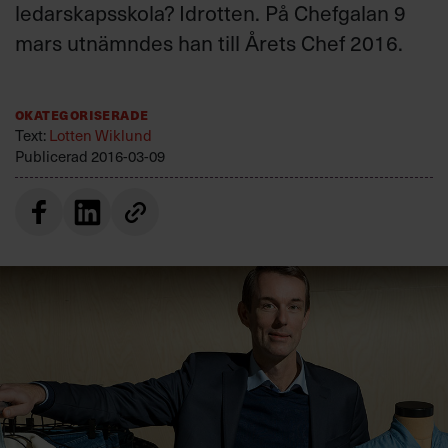
ledarskapsskola? Idrotten. På Chefgalan 9
Villkor och policy för
personuppgiftsbehandling
mars utnämndes han till Årets Chef 2016.
Sök
Okategoriserade
efter:
Text:
Lotten Wiklund
Publicerad
2016-03-09
Logga in
Prenumerera