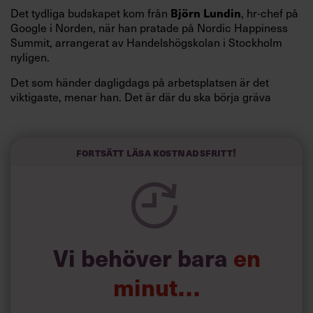
Det tydliga budskapet kom från
, hr-chef på
Björn Lundin
Google i Norden, när han pratade på Nordic Happiness
Summit, arrangerat av Handelshögskolan i Stockholm
nyligen.
Det som händer dagligdags på arbetsplatsen är det
viktigaste, menar han. Det är där du ska börja gräva
redan i dag.
Här är Björn Lundins tre enkla åtgärder som tagit skruv
och höjt arbetsglädjen på Google:
Fortsätt läsa kostnadsfritt!
Vi behöver bara
en
minut…