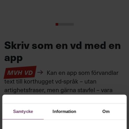
Skriv som en vd med en
app
MVH VD
Kan en app som förvandlar
text till korthugget vd-språk – utan
artighetsfraser, men gärna stavfel – vara
vägen för den som vill nå fram till
toppcheferna?
Samtycke
Information
Om
Kommunikation