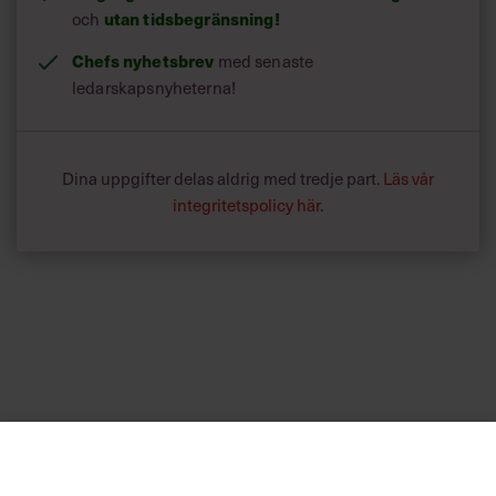
utan tidsbegränsning!
och
Chefs nyhetsbrev
med senaste
ledarskapsnyheterna!
Dina uppgifter delas aldrig med tredje part.
Läs vår
integritetspolicy här
.