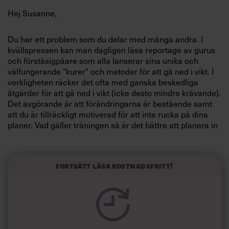
Villkor och policy för
Hej Susanne,
personuppgiftsbehandling
Du har ett problem som du delar med många andra. I
kvällspressen kan man dagligen läsa reportage av gurus
Sök
efter:
och förståsigpåare som alla lanserar sina unika och
välfungerande "kurer" och metoder för att gå ned i vikt. I
verkligheten räcker det ofta med ganska beskedliga
åtgärder för att gå ned i vikt (icke desto mindre krävande).
Det avgörande är att förändringarna är bestående samt
att du är tillräckligt motiverad för att inte rucka på dina
planer. Vad gäller träningen så är det bättre att planera in
2-3 träningspass a 40-60 minuter per vecka än att börja
med 5 pass per vecka. Fördela träningspassen så jämnt
Logga in
som möjligt under veckan. Tar man i för mycket i början
Fortsätt läsa kostnadsfritt!
riskerar man att få ont någonstans eller att tröttna så att
Prenumerera
projektet rinner ut i sanden. Försök få med ett
styrketräningspass och ett konditionspass per vecka.
Prioritera styrkeövningar där du engagerar stora
muskelgrupper (som benövningar samt press och drag)
när du styrketränar. Ju större muskler som arbetar desto