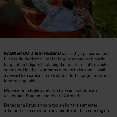
KÄNNER DU DIG STRESSAD
över att gå på semester?
Eller är du rädd att du tar för lång semester och borde
börja jobba tidigare? Luta dig då mot att minst tre veckor
semester i följd, tillsammans med en hälsosam livsstil,
avsevärt kan sänka din risk att dö i förtid på grund av ett
för stressigt jobb.
Det visar en studie av ett forskarteam vid Uppsala
universitet. Studien löper över 40 års tid.
Deltagarna i studien som tog en kortare semester
arbetade också mer och sov mindre än dem som tog en
längre semester, vilket ytterligare ökade stressen i deras