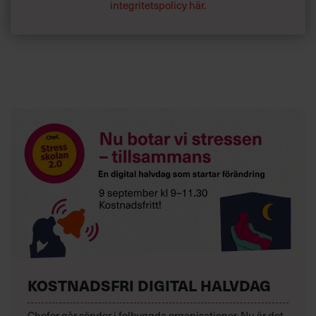
integritetspolicy här
.
Tobias
KOSTNADSFRI DIGITAL HALVDAG
Chefer går sönder i felbyggda organisationer. Nu är det