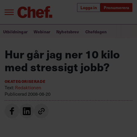
Logga in
Prenumerera
Bra ledare förändrar världen
Utbildningar
Webinar
Nyhetsbrev
Chefdagen
Innehåll från Chef
Hur går jag ner 10 kilo
Utbildning för ledare
med stressigt jobb?
Chefakademin+
Okategoriserade
Populära utbildningar
Text:
Redaktionen
Publicerad
2008-08-20
Annonsera
Om oss
Kontakta oss
Kundservice