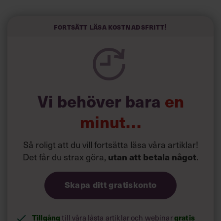
liv.
Forskarna tror sig dessutom kunna uttyda att en längre
Fortsätt läsa kostnadsfritt!
semester har större betydelse för långlevnad än andra
försök att förändra livsstilsvanor.
Vi behöver bara
en
minut…
Så roligt att du vill fortsätta läsa våra artiklar!
Det får du strax göra,
utan att betala något
.
Skapa ditt gratiskonto
Tillgång
gratis
till våra låsta artiklar och webinar