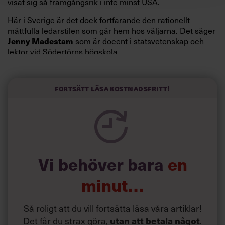
visat sig så framgångsrik i inte minst USA.
Här i Sverige är det dock fortfarande den rationellt
måttfulla ledarstilen som går hem hos väljarna. Det säger
Jenny Madestam
som är docent i statsvetenskap och
lektor vid Södertörns högskola.
”Svenskarna tar politik på allvar och brukar uppskatta
politiker som har framtoningen av att vara kunniga,
Fortsätt läsa kostnadsfritt!
kompetenta och stå med båda fötterna på jorden. Hellre
en tråkig partiledare i foträta skor än en känslomässig
spelevink i högklackat, är hur jag brukar sammanfatta de
önskningar som svenskarna för fram i undersökningar.”
Läs mer:
Vi behöver bara
en
Siri Wikander: ”Led som i
början av pandemin”
minut…
Så roligt att du vill fortsätta läsa våra artiklar!
Det får du strax göra,
utan att betala något
.