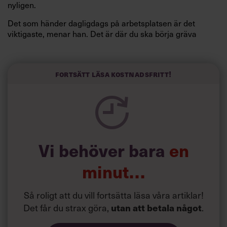
nyligen.
Det som händer dagligdags på arbetsplatsen är det
viktigaste, menar han. Det är där du ska börja gräva
redan i dag.
Här är Björn Lundins tre enkla åtgärder som tagit skruv
och höjt arbetsglädjen på Google:
Fortsätt läsa kostnadsfritt!
Vi behöver bara
en
minut…
Så roligt att du vill fortsätta läsa våra artiklar!
Det får du strax göra,
utan att betala något
.