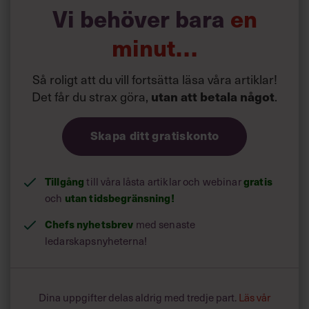
Vi behöver bara
engagerad.”
en
minut…
Se intervjun här:
Så roligt att du vill fortsätta läsa våra artiklar!
Det får du strax göra,
utan att betala något
.
Skapa ditt gratiskonto
Tillgång
gratis
till våra låsta artiklar och webinar
utan tidsbegränsning!
och
Chefs nyhetsbrev
med senaste
ledarskapsnyheterna!
Dina uppgifter delas aldrig med tredje part.
Läs vår