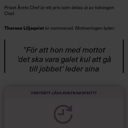
Villkor och policy för
Priset Årets Chef är ett pris som delas ut av tidningen
personuppgiftsbehandling
Chef.
Therese Liljeqvist
är nominerad. Motiveringen lyder:
Sök
efter:
”För att hon med mottot
’det ska vara galet kul att gå
till jobbet’ leder sina
soldater på en säregen
arbetsplats med hjälp av
Logga in
Fortsätt läsa kostnadsfritt!
små lappar i hissen.
Prenumerera
Therese Liljeqvist är en
otålig människomänniska,
som är lika pre­stigelös som