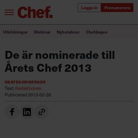
Logga in
Prenumerera
Bra ledare förändrar världen
Utbildningar
Webinar
Nyhetsbrev
Chefdagen
Innehåll från Chef
De är nominerade till
Utbildning för ledare
Årets Chef 2013
Chefakademin+
Okategoriserade
Populära utbildningar
Text:
Redaktionen
Publicerad
2013-02-28
Annonsera
Om oss
Kontakta oss
Kundservice