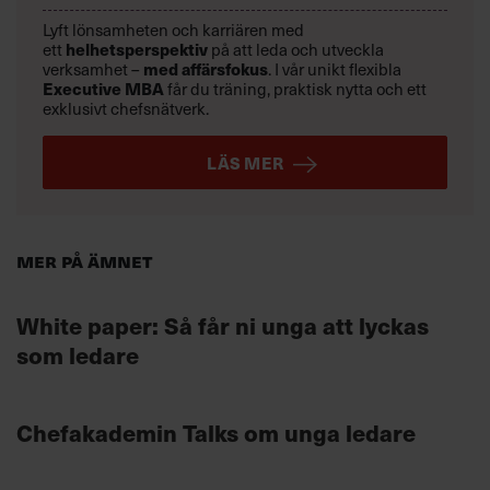
Lyft lönsamheten och karriären med
helhetsperspektiv
ett
på att leda och utveckla
med affärsfokus
verksamhet –
. I vår unikt flexibla
Executive MBA
får du träning, praktisk nytta och ett
exklusivt chefsnätverk.
LÄS MER
Mer på ämnet
White paper: Så får ni unga att lyckas
som ledare
Chefakademin Talks om unga ledare