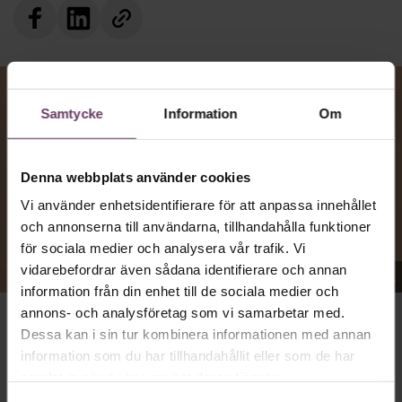
Samtycke
Information
Om
Denna webbplats använder cookies
Vi använder enhetsidentifierare för att anpassa innehållet
och annonserna till användarna, tillhandahålla funktioner
för sociala medier och analysera vår trafik. Vi
vidarebefordrar även sådana identifierare och annan
Appen Sinceerly imiterar vd:ars kortfattade språk.
information från din enhet till de sociala medier och
annons- och analysföretag som vi samarbetar med.
Dessa kan i sin tur kombinera informationen med annan
VD:AR KAN VARA SVÅRA
att nå och besvarar inte alltid
information som du har tillhandahållit eller som de har
Ben Horwitz
mejl från främlingar. Men studenten
på
samlat in när du har använt deras tjänster.
Harvard Business School kom på ett trick: Han skapade
en app som imiterar toppchefernas sätt att skriva, med