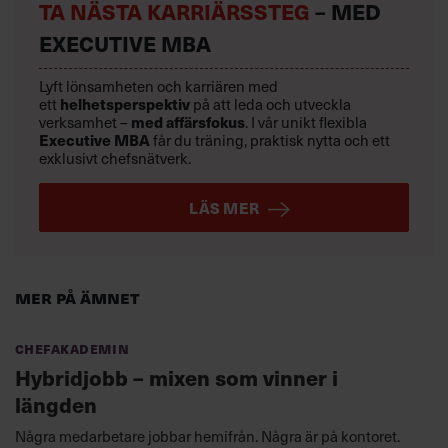
TA NÄSTA KARRIÄRSSTEG
– MED
EXECUTIVE MBA
Lyft lönsamheten och karriären med
ett
helhetsperspektiv
på att leda och utveckla
verksamhet –
med affärsfokus
. I vår unikt flexibla
Executive MBA
får du träning, praktisk nytta och ett
exklusivt chefsnätverk.
LÄS MER
Mer på ämnet
Chefakademin
Hybridjobb – mixen som vinner i
längden
Några medarbetare jobbar hemifrån. Några är på kontoret.