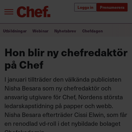
Logga in
Prenumerera
Bra ledare förändrar världen
Utbildningar
Webinar
Nyhetsbrev
Chefdagen
Innehåll från Chef
Hon blir ny chefredaktör
Utbildning för ledare
på Chef
Chefakademin+
I januari tillträder den välkända publicisten
Populära utbildningar
Nisha Besara som ny chefredaktör och
ansvarig utgivare för Chef, Nordens största
ledarskapstidning på papper och webb.
Annonsera
Nisha Besara efterträder Cissi Elwin, som får
Om oss
en renodlad vd-roll i det nybildade bolaget
Kontakta oss
Kundservice