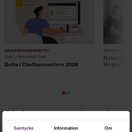
Annonssamarbete:
Chefakadem
Chef + Winningtemp
Hybridjobb
längden
Delta i Chefbarometern 2026
Skriv som en vd med en
app
Samtycke
Information
Om