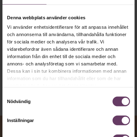
MVH VD
Kan en app som förvandlar
Denna webbplats använder cookies
text till korthugget vd-språk – utan
artighetsfraser, men gärna stavfel – vara
Vi använder enhetsidentifierare för att anpassa innehållet
och annonserna till användarna, tillhandahålla funktioner
vägen för den som vill nå fram till
för sociala medier och analysera vår trafik. Vi
toppcheferna?
vidarebefordrar även sådana identifierare och annan
information från din enhet till de sociala medier och
annons- och analysföretag som vi samarbetar med.
Kommunikation
Dessa kan i sin tur kombinera informationen med annan
Text:
Fredrik Kullberg
information som du har tillhandahållit eller som de har
Publicerad
2026-08-07
samlat in när du har använt deras tjänster.
Samtyckesval
Nödvändig
Inställningar