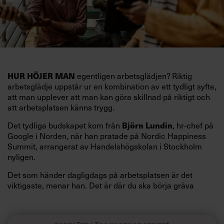
egentligen arbetsglädjen? Riktig
HUR HÖJER MAN
arbetsglädje uppstår ur en kombination av ett tydligt syfte,
att man upplever att man kan göra skillnad på riktigt och
att arbetsplatsen känns trygg.
Det tydliga budskapet kom från
, hr-chef på
Björn Lundin
Google i Norden, när han pratade på Nordic Happiness
Summit, arrangerat av Handelshögskolan i Stockholm
nyligen.
Det som händer dagligdags på arbetsplatsen är det
viktigaste, menar han. Det är där du ska börja gräva
redan i dag.
Här är Björn Lundins tre enkla åtgärder som tagit skruv
och höjt arbetsglädjen på Google: