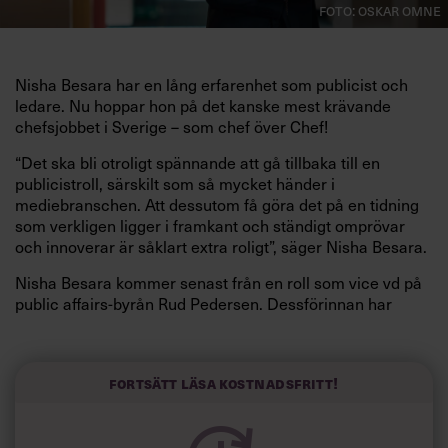
Foto: Oskar Omne
Nisha Besara har en lång erfarenhet som publicist och
ledare. Nu hoppar hon på det kanske mest krävande
chefsjobbet i Sverige – som chef över Chef!
“Det ska bli otroligt spännande att gå tillbaka till en
publicistroll, särskilt som så mycket händer i
mediebranschen. Att dessutom få göra det på en tidning
som verkligen ligger i framkant och ständigt omprövar
och innoverar är såklart extra roligt”, säger Nisha Besara.
Nisha Besara kommer senast från en roll som vice vd på
public affairs-byrån Rud Pedersen. Dessförinnan har
Nisha varit vd på teatern Unga Klara, publicistisk chef på
Arena Medier och chefredaktör på Dagens Arena. Nisha
Besara har också i flera år varit kolumnist för Expressen
Fortsätt läsa kostnadsfritt!
och arbetat som moderator, utöver att hon har ett flertal
styrelseuppdrag, bland annat i stiftelsen Expo. Som
chefredaktör på Chef ser Nisha fram emot att fortsätta