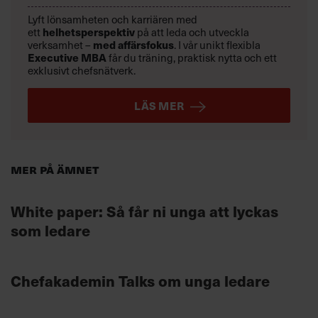
Lyft lönsamheten och karriären med
helhetsperspektiv
ett
på att leda och utveckla
med affärsfokus
verksamhet –
. I vår unikt flexibla
Executive MBA
får du träning, praktisk nytta och ett
exklusivt chefsnätverk.
LÄS MER
Mer på ämnet
White paper: Så får ni unga att lyckas
som ledare
Chefakademin Talks om unga ledare