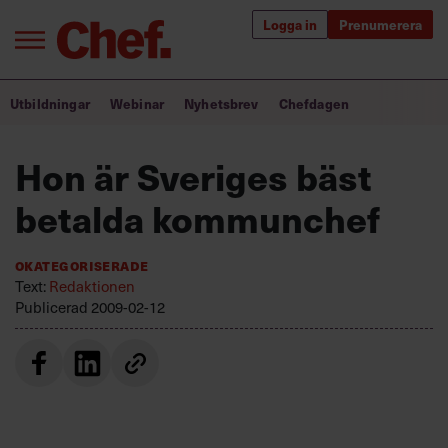
Logga in
Prenumerera
Bra ledare förändrar världen
Utbildningar
Webinar
Nyhetsbrev
Chefdagen
Innehåll från Chef
Hon är Sveriges bäst
Utbildning för ledare
betalda kommunchef
Chefakademin+
Okategoriserade
Populära utbildningar
Text:
Redaktionen
Publicerad
2009-02-12
Annonsera
Om oss
Kontakta oss
Kundservice