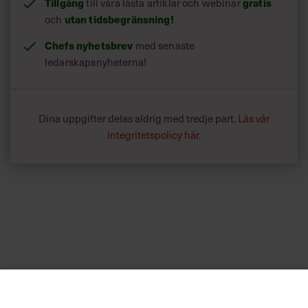
Tillgång
gratis
till våra låsta artiklar och webinar
utan tidsbegränsning!
och
Chefs nyhetsbrev
med senaste
ledarskapsnyheterna!
Dina uppgifter delas aldrig med tredje part.
Läs vår
integritetspolicy här
.