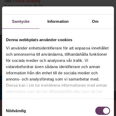
Text:
Fredrik Kullberg
Publicerad
2026-08-03
Samtycke
Information
Om
Denna webbplats använder cookies
Vi använder enhetsidentifierare för att anpassa innehållet
och annonserna till användarna, tillhandahålla funktioner
för sociala medier och analysera vår trafik. Vi
vidarebefordrar även sådana identifierare och annan
information från din enhet till de sociala medier och
annons- och analysföretag som vi samarbetar med.
Dessa kan i sin tur kombinera informationen med annan
information som du har tillhandahållit eller som de har
Jenny Madestam, docent i statsvetenskap.
samlat in när du har använt deras tjänster.
Samtyckesval
Nödvändig
VAD