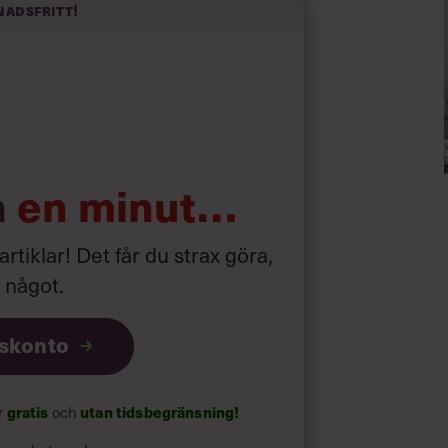
nadsfritt!
a
en minut…
 artiklar! Det får du strax göra,
a något
.
iskonto
ar
gratis
och
utan tidsbegränsning!