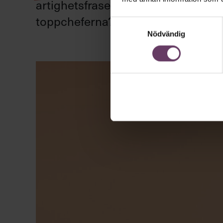
artighetsfraser, men gärna stavfel –
toppcheferna?
Samtyckesval
Nödvändig