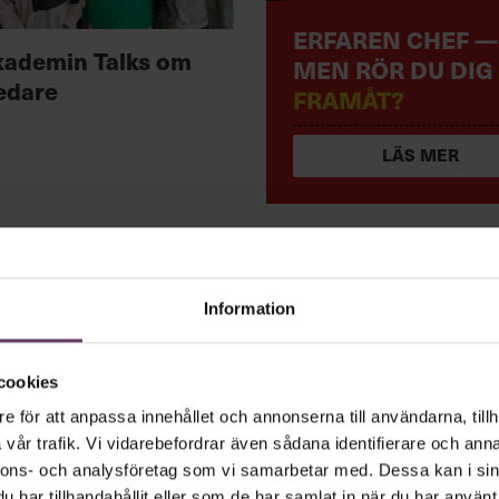
ERFAREN CHEF —
kademin Talks om
MEN RÖR DU DIG
edare
FRAMÅT?
LÄS MER
Information
 vd med en app
cookies
e för att anpassa innehållet och annonserna till användarna, tillh
vår trafik. Vi vidarebefordrar även sådana identifierare och anna
andlar text till korthugget vd-språk – uta
nnons- och analysföretag som vi samarbetar med. Dessa kan i sin
har tillhandahållit eller som de har samlat in när du har använt 