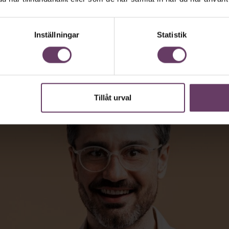
 vara vägen för den som vill nå fram till
Inställningar
Statistik
Tillåt urval