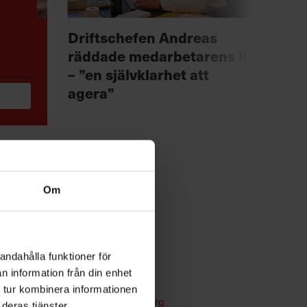
Anno
Driftschefen Andreas
Chef +
räddade medarbetarens liv
Fast
– ”en självklarhet att
för 
agera”
Om
andahålla funktioner för
n information från din enhet
n
Kommunikation
 tur kombinera informationen
Text:
Fredrik Kullberg
deras tjänster.