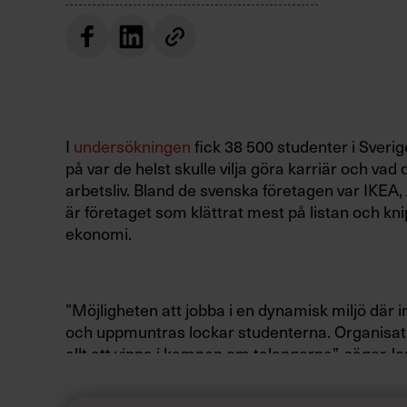
I
undersökningen
fick 38 500 studenter i Sveri
på var de helst skulle vilja göra karriär och vad d
arbetsliv. Bland de svenska företagen var IKEA,
är företaget som klättrat mest på listan och kni
ekonomi.
”Möjligheten att jobba i en dynamisk miljö där
och uppmuntras lockar studenterna. Organisati
allt att vinna i kampen om talangerna”, säger Jo
EMEA på Universum.