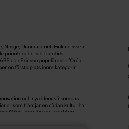
ge, Norge, Danmark och Finland svara
e prioriterade i sitt framtida
 ABB och Ericson populärast. L’Oréal
per en första plats inom kategorin
 innovation och nya idéer välkomnas
oner som främjar en sådan kultur har
nna Sjövall som är vice president