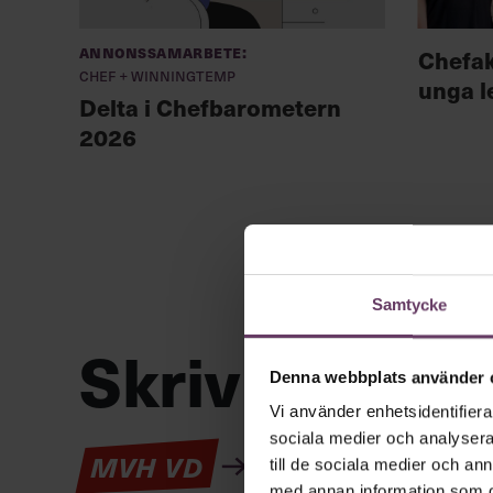
Annonssamarbete:
Chefa
Chef + Winningtemp
unga l
Delta i Chefbarometern
2026
Samtycke
Skriv som en
Denna webbplats använder 
Vi använder enhetsidentifierar
sociala medier och analysera 
Kan en app som förv
MVH VD
till de sociala medier och a
med annan information som du 