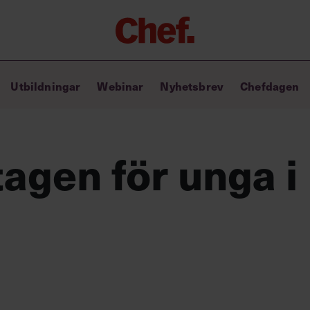
Chefakademin+
Utbildningar
Webinar
Nyhetsbrev
Chefdagen
Lyft ditt ledarskap med C+
Masterclass
Verktyg i vardagen
Ledarskapsbiblioteket
tagen för unga 
Ledarskapstest
Chef GPT – din chefsassistent i
fickan