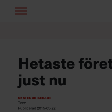
Sök
efter:
Hetaste före
just nu
Okategoriserade
Text:
Publicerad
2015-05-22