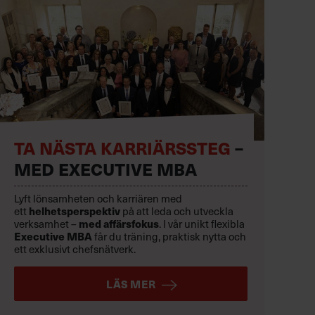
TA NÄSTA KARRIÄRSSTEG
–
MED EXECUTIVE MBA
Lyft lönsamheten och karriären med
ett
helhetsperspektiv
på att leda och utveckla
verksamhet –
med affärsfokus
. I vår unikt flexibla
Executive MBA
får du träning, praktisk nytta och
ett exklusivt chefsnätverk.
LÄS MER