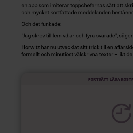
en app som imiterar toppchefernas sätt att skri
och mycket kortfattade meddelanden beståend
Och det funkade:
”Jag skrev till fem vd:ar och fyra svarade”, säger
Horwitz har nu utvecklat sitt trick till en affär
formellt och minutiöst välskrivna texter – likt de
slarviga vd-stilen.
Fortsätt läsa kost