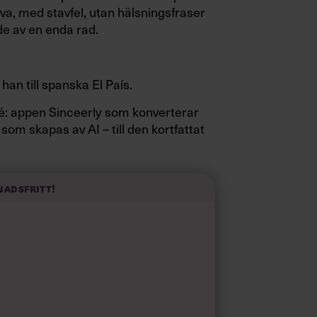
va, med stavfel, utan hälsningsfraser
e av en enda rad.
 han till spanska El País.
sidé: appen Sinceerly som konverterar
 som skapas av AI – till den kortfattat
nadsfritt!