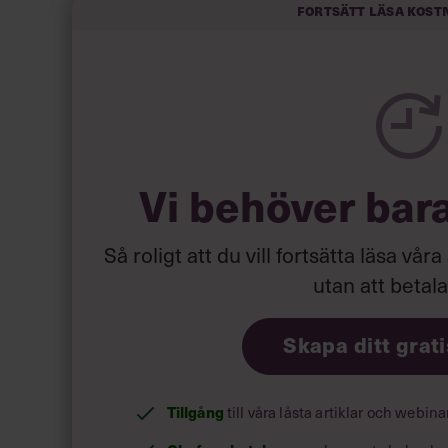
Fortsätt läsa kost
Nordens mest attraktiva arbetsplatser:
Ekonomi
1. L’oréal Group
2. EY
Vi behöver bar
3. PwC
4. Nordea
5. McKinsey & Company
Så roligt att du vill fortsätta läsa våra
6. The Boston Consulting Group
utan att betal
7. Microsoft
8. Ikea
Skapa ditt grat
9. Deloitte
10. KPMG
Tillgång
till våra låsta artiklar och webin