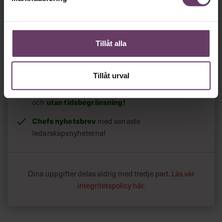
Så roligt att du vill fortsätta läsa våra artiklar!
Det får du strax göra,
utan att betala något
.
Tillåt alla
Skapa ditt gratiskonto
Tillåt urval
Tillgång
gratis
till våra låsta artiklar och webinar
utan tidsbegränsning!
och
Chefs nyhetsbrev
med senaste
ledarskapsnyheterna!
Dina uppgifter delas aldrig med tredje part.
Läs vår
integritetspolicy här
.