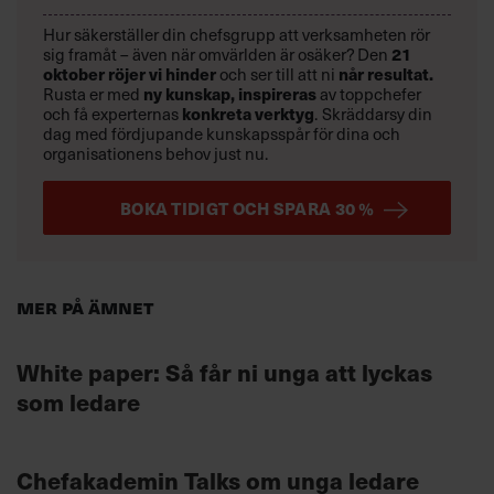
Hur säkerställer din chefsgrupp att verksamheten rör
21
sig framåt – även när omvärlden är osäker? Den
oktober
röjer vi hinder
når resultat.
och ser till att ni
ny kunskap,
inspireras
Rusta er med
av toppchefer
konkreta verktyg
och få experternas
.
Skräddarsy din
dag med fördjupande kunskapsspår för dina och
organisationens behov just nu.
BOKA TIDIGT OCH SPARA 30 %
Mer på ämnet
White paper: Så får ni unga att lyckas
som ledare
Chefakademin Talks om unga ledare