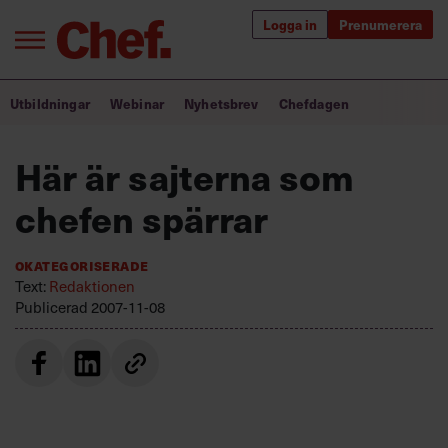
Logga in
Prenumerera
Bra ledare förändrar världen
Utbildningar
Webinar
Nyhetsbrev
Chefdagen
Innehåll från Chef
Här är sajterna som
Utbildning för ledare
chefen spärrar
Chefakademin+
Okategoriserade
Populära utbildningar
Text:
Redaktionen
Publicerad
2007-11-08
Annonsera
Om oss
Kontakta oss
Kundservice