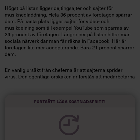
Villkor och policy för
Högst på listan ligger dejtingsajter och sajter för
personuppgiftsbehandling
musiknedladdning. Hela 36 procent av företagen spärrar
dem. På nästa plats ligger sajter för video- och
musikdelning som till exempel YouTube som spärras av
Sök
24 procent av företagen. Längre ner på listan hittar man
efter:
sociala nätverk där man får räkna in Facebook. Här är
företagen lite mer accepterande. Bara 21 procent spärrar
dem.
En vanlig ursäkt från cheferna är att sajterna sprider
virus. Den egentliga orskaken är förstås att medarbetarna
inte ska surfa på arbetstid.
Logga in
Källa: Techdigest.tv
Fortsätt läsa kostnadsfritt!
Prenumerera