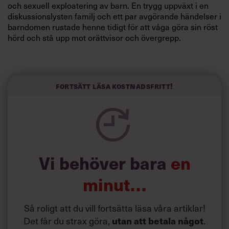
och sexuell exploatering av barn. En trygg uppväxt i en
diskussionslysten familj och ett par avgörande händelser i
barndomen rustade henne tidigt för att våga göra sin röst
hörd och stå upp mot orättvisor och övergrepp.
Fokuset på lösningar och målinriktade kampanjer har
präglat hela hennes karriär.
”Jag ältar inte problem, jag löser dem”, säger hon.
Fortsätt läsa kostnadsfritt!
Vi behöver bara
en
minut…
Så roligt att du vill fortsätta läsa våra artiklar!
Det får du strax göra,
utan att betala något
.