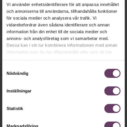
att arbetsplatsen känns trygg.
Vi använder enhetsidentifierare för att anpassa innehållet
och annonserna till användarna, tillhandahålla funktioner
Björn Lundin
Det tydliga budskapet kom från
, hr-chef på
Google i Norden, när han pratade på Nordic Happiness
för sociala medier och analysera vår trafik. Vi
Summit, arrangerat av Handelshögskolan i Stockholm
vidarebefordrar även sådana identifierare och annan
nyligen.
information från din enhet till de sociala medier och
annons- och analysföretag som vi samarbetar med.
Det som händer dagligdags på arbetsplatsen är det
Dessa kan i sin tur kombinera informationen med annan
viktigaste, menar han. Det är där du ska börja gräva
redan i dag.
information som du har tillhandahållit eller som de har
samlat in när du har använt deras tjänster.
Här är Björn Lundins tre enkla åtgärder som tagit skruv
Samtyckesval
och höjt arbetsglädjen på Google:
Fortsätt läsa kostnadsfritt!
Nödvändig
Inställningar
Vi behöver bara
en
Statistik
minut…
Marknadsföring