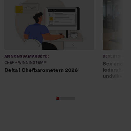
Annonssamarbete:
Beslutsfatt
Chef + Winningtemp
Sex unders
ledarskaps
Delta i Chefbarometern 2026
undviker 