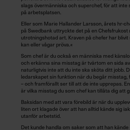
slags övermänniska och superchef, för att in
på arbetsplatsen.
Eller som Marie Hallander Larsson, årets hr-c
på Swedbank uttryckte det på en Chefsfrukost n
utrotningshotad art. Kraven på chefer har blivit 
kan eller vågar pröva.«
Som chef är du också en människa med känslor, f
och erkänna sina misstag är tvärtom en sida av 
naturligtvis inte att du inte ska sköta ditt jobb.
ledarskapet sin funktion när du begår misstag, 
– och framförallt ser till att de inte upprepas. E
är vilka misstag du som chef kan tillåta dig att 
Baksidan med att vara förebild är när du upplev
liten ort klagade över att han alltid kände sig
utanför arbetstid.
Det kunde handla om saker som att han kände ö