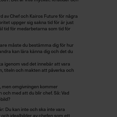
d av Chef och Kairos Future för några
itet uppger sig sakna tid för är just
l tid för medarbetarna som tid för
etare måste du bestämma dig för hur
 andra kan lära känna dig och det du
 igenom vad det innebär att vara
en, titeln och makten att påverka och
n, men omgivningen kommer
 och med att du blir chef. Så: Vad
ebild?
är: Du kan inte och ska inte vara
v och idealbilder av chefen som ett