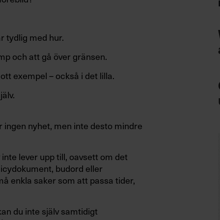
r tydlig med hur.
amp och att gå över gränsen.
t exempel – också i det lilla.
älv.
r ingen nyhet, men inte desto mindre
nte lever upp till, oavsett om det
olicydokument, budord eller
små enkla saker som att passa tider,
n du inte själv samtidigt