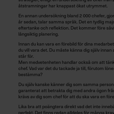
åtstramningar har knappast ökat utrymmet.
En annan undersökning bland 2 000 chefer, gjor
år sedan, talar samma språk. Det en tydlig major
eftertanke och reflektion. Det kommer före såvä
långsiktig planering.
Innan du kan vara en förebild för dina medarb
du vill vara det. Du måste känna dig själv innan
står för.
Men medvetenheten handlar också om att tänka
chef. Vad var det du tackade ja till, förutom lön
bestämma?
Du själv kanske känner dig som samma perso
garanterat att betrakta dig med andra ögon från
krävs av dig som chef för att du ska vara en för
Lika bra att poängtera direkt vad det inte inneb
perfekt. Det finns redan alldeles för många kra