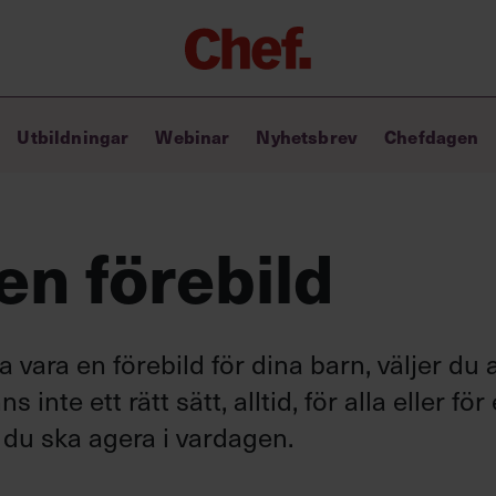
Chefakademin+
Utbildningar
Webinar
Nyhetsbrev
Chefdagen
Lyft ditt ledarskap med C+
Masterclass
Verktyg i vardagen
Ledarskapsbiblioteket
en förebild
Ledarskapstest
Chef GPT – din chefsassistent i
fickan
 vara en förebild för dina barn, väljer du 
 inte ett rätt sätt, alltid, för alla eller för 
 du ska agera i vardagen.