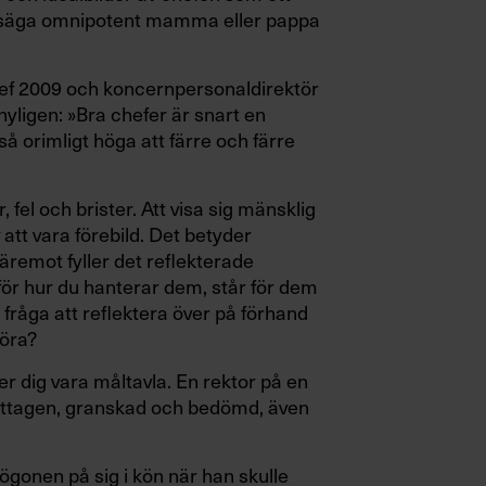
te säga omnipotent mamma eller pappa
hef 2009 och koncernpersonaldirektör
yligen: »Bra chefer är snart en
så orimligt höga att färre och färre
el och brister. Att visa sig mänsklig
att vara förebild. Det betyder
 Däremot fyller det reflekterade
för hur du hanterar dem, står för dem
n fråga att reflektera över på förhand
göra?
er dig vara måltavla. En rektor på en
 iakttagen, granskad och bedömd, även
gonen på sig i kön när han skulle