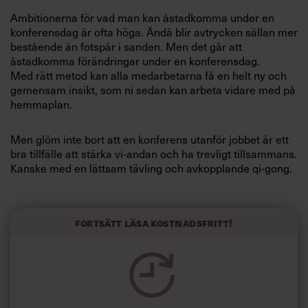
Villkor och policy för
Ambitionerna för vad man kan åstadkomma under en
personuppgiftsbehandling
konferensdag är ofta höga. Ändå blir avtrycken sällan mer
bestående än fotspår i sanden. Men det går att
åstadkomma förändringar under en konferensdag.
Sök
Med rätt metod kan alla medarbetarna få en helt ny och
efter:
gemensam insikt, som ni sedan kan arbeta vidare med på
hemmaplan.
Men glöm inte bort att en konferens utanför jobbet är ett
bra tillfälle att stärka vi-andan och ha trevligt tillsammans.
Kanske med en lättsam tävling och avkopplande qi-gong.
Eller varför inte laga en spännande middag ihop?
Logga in
Fortsätt läsa kostnadsfritt!
Prenumerera