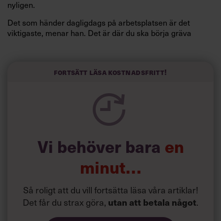
nyligen.
Det som händer dagligdags på arbetsplatsen är det
viktigaste, menar han. Det är där du ska börja gräva
redan i dag.
Här är Björn Lundins tre enkla åtgärder som tagit skruv
och höjt arbetsglädjen på Google:
Fortsätt läsa kostnadsfritt!
Vi behöver bara
en
minut…
Så roligt att du vill fortsätta läsa våra artiklar!
Det får du strax göra,
.
utan att betala något