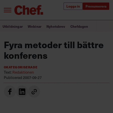
Logga in
Prenumerera
Bra ledare förändrar världen
Utbildningar
Webinar
Nyhetsbrev
Chefdagen
Innehåll från Chef
Fyra metoder till bättre
Utbildning för ledare
konferens
Chefakademin+
Okategoriserade
Populära utbildningar
Text:
Redaktionen
Publicerad
2007-09-27
Annonsera
Om oss
Kontakta oss
Kundservice