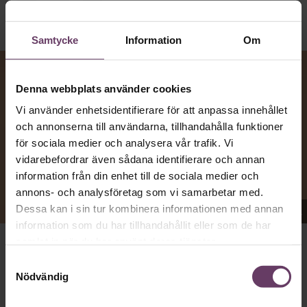
Samtycke
Information
Om
Denna webbplats använder cookies
Vi använder enhetsidentifierare för att anpassa innehållet
och annonserna till användarna, tillhandahålla funktioner
för sociala medier och analysera vår trafik. Vi
vidarebefordrar även sådana identifierare och annan
information från din enhet till de sociala medier och
annons- och analysföretag som vi samarbetar med.
Dessa kan i sin tur kombinera informationen med annan
Appen Sinceerly imiterar vd:ars kortfattade språk.
information som du har tillhandahållit eller som de har
samlat in när du har använt deras tjänster.
att nå och besvarar inte alltid
VD:AR KAN VARA SVÅRA
Samtyckesval
mejl från främlingar. Men studenten
på
Ben Horwitz
Nödvändig
Harvard Business School kom på ett trick: Han skapade
en app som imiterar toppchefernas sätt att skriva, med