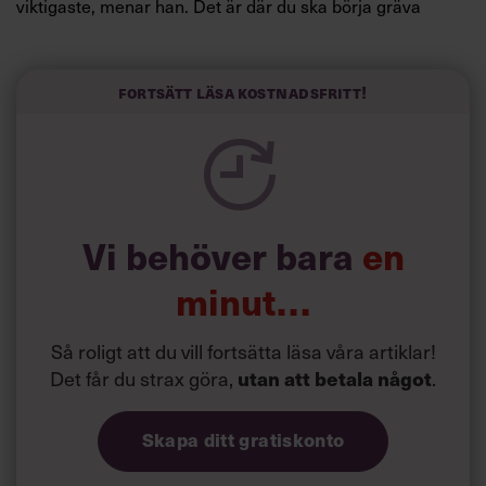
viktigaste, menar han. Det är där du ska börja gräva
redan i dag.
Här är Björn Lundins tre enkla åtgärder som tagit skruv
och höjt arbetsglädjen på Google:
Fortsätt läsa kostnadsfritt!
Vi behöver bara
en
minut…
Så roligt att du vill fortsätta läsa våra artiklar!
Det får du strax göra,
.
utan att betala något
Skapa ditt gratiskonto