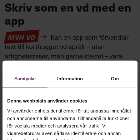
Skriv som en vd med en
app
MVH VD
Kan en app som förvandlar
text till korthugget vd-språk – utan
artighetsfraser, men gärna stavfel – vara
vägen för den som vill nå fram till
toppcheferna?
Samtycke
Information
Om
Kommunikation
Denna webbplats använder cookies
Text:
Fredrik Kullberg
Publicerad
2026-08-07
Vi använder enhetsidentifierare för att anpassa innehållet
och annonserna till användarna, tillhandahålla funktioner
för sociala medier och analysera vår trafik. Vi
vidarebefordrar även sådana identifierare och annan