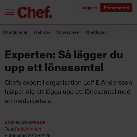
Logga in
Prenumerera
Bra ledare förändrar världen
Utbildningar
Webinar
Nyhetsbrev
Chefdagen
Innehåll från Chef
Experten: Så lägger du
Utbildning för ledare
upp ett lönesamtal
Chefakademin+
Chefs expert i organisation Leif E Andersson
Populära utbildningar
hjälper dig att lägga upp ett lönesamtal med
en medarbetare.
Annonsera
Om oss
Okategoriserade
Kontakta oss
Text:
Redaktionen
Kundservice
Publicerad
2018-02-28