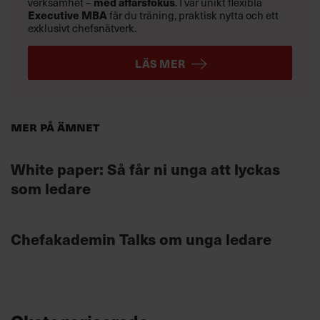
verksamhet –
med affärsfokus
. I vår unikt flexibla
Executive MBA
får du träning, praktisk nytta och ett
exklusivt chefsnätverk.
LÄS MER
Mer på ämnet
White paper: Så får ni unga att lyckas
som ledare
Chefakademin Talks om unga ledare