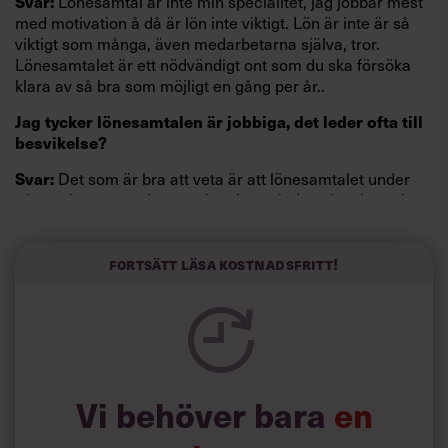
Lönesamtal är inte min specialitet, jag jobbar mest
Svar:
med motivation å då är lön inte viktigt. Lön är inte är så
viktigt som många, även medarbetarna själva, tror.
Lönesamtalet är ett nödvändigt ont som du ska försöka
klara av så bra som möjligt en gång per år..
Jag tycker lönesamtalen är jobbiga, det leder ofta till
besvikelse?
Det som är bra att veta är att lönesamtalet under
Svar:
någon timme en gång om året har mindre påverkan på
medarbetarens prestation å trivsel än många tror. Det är
hur du hanterar medarbetaren under alla de andra
timmarna under året som är det viktiga.
Fortsätt läsa kostnadsfritt!
Vad kan jag göra utöver lönen för att motivera?
Vi behöver bara
en