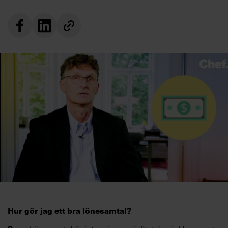
Villkor och policy för
personuppgiftsbehandling
Sök
efter:
Logga in
Prenumerera
Hur gör jag ett bra lönesamtal?