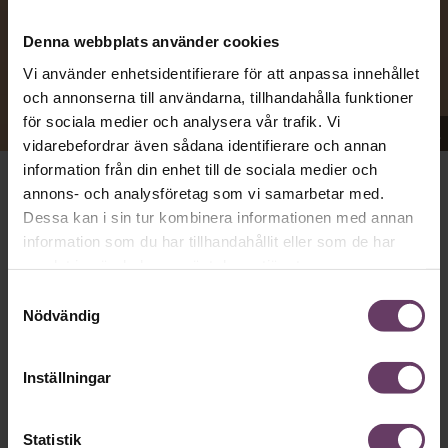
Denna webbplats använder cookies
Vi använder enhetsidentifierare för att anpassa innehållet
och annonserna till användarna, tillhandahålla funktioner
för sociala medier och analysera vår trafik. Vi
Appen Sinceerly imiterar vd:ars kortfattade språk.
vidarebefordrar även sådana identifierare och annan
information från din enhet till de sociala medier och
annons- och analysföretag som vi samarbetar med.
att nå och besvarar inte alltid
VD:AR KAN VARA SVÅRA
Dessa kan i sin tur kombinera informationen med annan
mejl från främlingar. Men studenten
på
Ben Horwitz
information som du har tillhandahållit eller som de har
Harvard Business School kom på ett trick: Han skapade
samlat in när du har använt deras tjänster.
en app som imiterar toppchefernas sätt att skriva, med
stavfel, utan hälsningsfraser och mycket kortfattade
Samtyckesval
meddelanden bestående av en enda rad.
Nödvändig
Och det funkade:
Inställningar
”Jag skrev till fem vd:ar och fyra svarade”, säger han till
spanska El País.
Horwitz har nu utvecklat sitt trick till en affärsidé: appen
Statistik