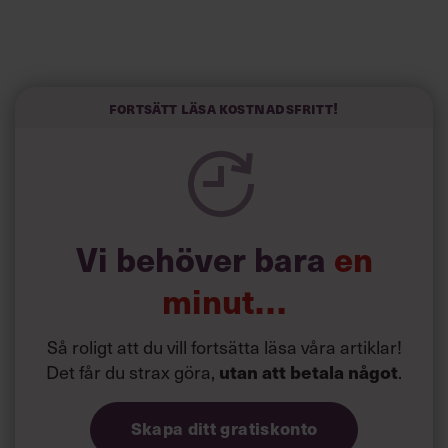
Villkor och policy för
personuppgiftsbehandling
Sök
Fortsätt läsa kostnadsfritt!
efter:
Vi behöver bara
en
minut…
Logga in
Prenumerera
Så roligt att du vill fortsätta läsa våra artiklar!
Det får du strax göra,
.
utan att betala något
Skapa ditt gratiskonto