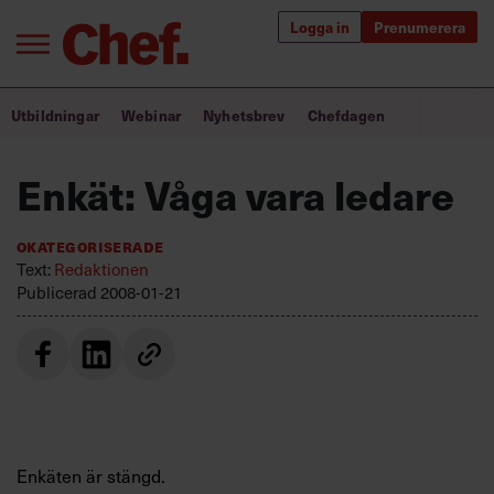
Logga in
Prenumerera
Bra ledare förändrar världen
Utbildningar
Webinar
Nyhetsbrev
Chefdagen
Innehåll från Chef
Enkät: Våga vara ledare
Utbildning för ledare
Okategoriserade
Chefakademin+
Text:
Redaktionen
Publicerad
2008-01-21
Populära utbildningar
Annonsera
Om oss
Kontakta oss
Enkäten är stängd.
Kundservice