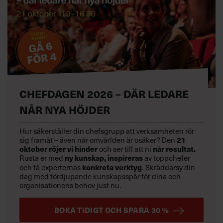
CHEFDAGEN 2026 – DÄR LEDARE
NÅR NYA HÖJDER
Hur säkerställer din chefsgrupp att verksamheten rör
sig framåt – även när omvärlden är osäker? Den
21
oktober
röjer vi hinder
och ser till att ni
når resultat.
Rusta er med
ny kunskap,
inspireras
av toppchefer
och få experternas
konkreta verktyg
.
Skräddarsy din
dag med fördjupande kunskapsspår för dina och
organisationens behov just nu.
BOKA TIDIGT OCH SPARA 30 %