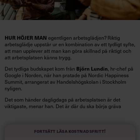
egentligen arbetsglädjen? Riktig
HUR HÖJER MAN
arbetsglädje uppstår ur en kombination av ett tydligt syfte,
att man upplever att man kan göra skillnad på riktigt och
att arbetsplatsen känns trygg.
Det tydliga budskapet kom från
, hr-chef på
Björn Lundin
Google i Norden, när han pratade på Nordic Happiness
Summit, arrangerat av Handelshögskolan i Stockholm
nyligen.
Det som händer dagligdags på arbetsplatsen är det
viktigaste, menar han. Det är där du ska börja gräva
redan i dag.
Här är Björn Lundins tre enkla åtgärder som tagit skruv
och höjt arbetsglädjen på Google:
Fortsätt läsa kostnadsfritt!