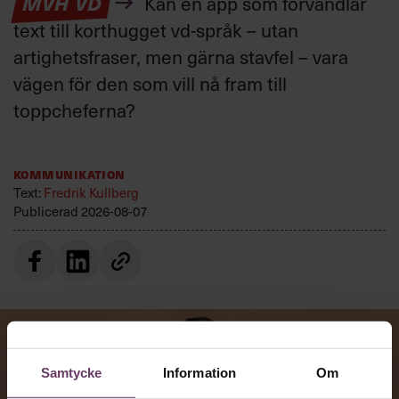
MVH VD
Kan en app som förvandlar
text till korthugget vd-språk – utan
artighetsfraser, men gärna stavfel – vara
vägen för den som vill nå fram till
toppcheferna?
Kommunikation
Text:
Fredrik Kullberg
Publicerad
2026-08-07
Samtycke
Information
Om