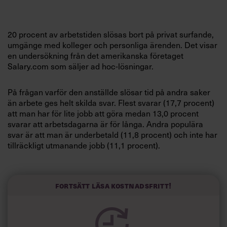
Villkor och policy för
personuppgiftsbehandling
20 procent av arbetstiden slösas bort på privat surfande,
umgänge med kolleger och personliga ärenden. Det visar
Sök
en undersökning från det amerikanska företaget
efter:
Salary.com som säljer ad hoc-lösningar.
På frågan varför den anställde slösar tid på andra saker
än arbete ges helt skilda svar. Flest svarar (17,7 procent)
att man har för lite jobb att göra medan 13,0 procent
svarar att arbetsdagarna är för långa. Andra populära
svar är att man är underbetald (11,8 procent) och inte har
tillräckligt utmanande jobb (11,1 procent).
Logga in
Det här slösar arbetstagarna sin tid på:
Prenumerera
Fortsätt läsa kostnadsfritt!
34,7 % Privat surfande
20,3 % Umgänge med kolleger
17,0 % Privata ärenden