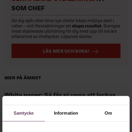
SOM CHEF
Ge dig själv eller dina nya chefer bästa möjliga start i
rollen – och förutsättningar att
skapa resultat.
Sveriges
mest etablerade utbildning för dig med upp till två års
erfarenhet av chefsyrket. Löpande starter.
LÄS MER OCH BOKA!
Mer på ämnet
White paper: Så får ni unga att lyckas
som ledare
Samtycke
Information
Om
Chefakademin Talks om unga ledare