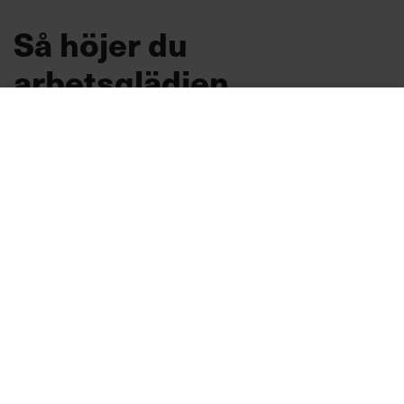
Så höjer du
arbetsglädjen
TIPS
Vad är det egentligen som får
medarbetarna att känna lust, och hur kan du
som chef lyfta arbetsglädjen? Här är tre tips
från Googles nordiska hr-chef.
Arbetsmiljö
Text:
Sara Hammarkrantz
Publicerad
2026-08-07