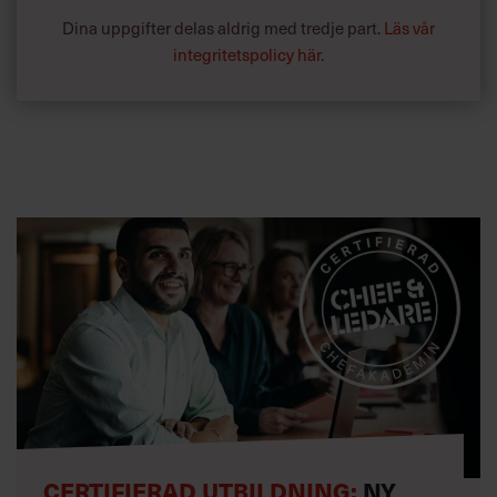
Dina uppgifter delas aldrig med tredje part.
Läs vår
integritetspolicy här
.
CERTIFIERAD UTBILDNING:
NY