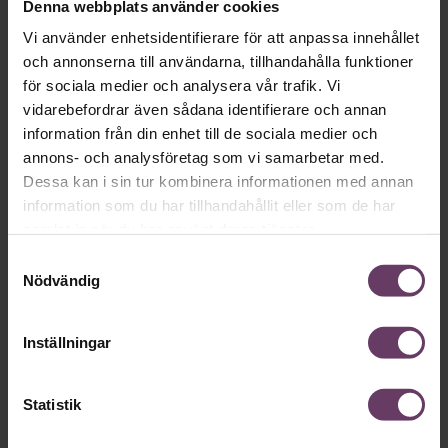
Denna webbplats använder cookies
Vi använder enhetsidentifierare för att anpassa innehållet
och annonserna till användarna, tillhandahålla funktioner
Okategoriserade
för sociala medier och analysera vår trafik. Vi
vidarebefordrar även sådana identifierare och annan
information från din enhet till de sociala medier och
annons- och analysföretag som vi samarbetar med.
Dessa kan i sin tur kombinera informationen med annan
information som du har tillhandahållit eller som de har
samlat in när du har använt deras tjänster.
Samtyckesval
Nödvändig
Annonssamarbete:
Chefakadem
Inställningar
Chef + Winningtemp
ledare
Delta i Chefbarometern 2026
Statistik