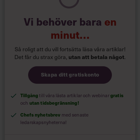
Över 63 procent erkänner att de slösar med arbetstiden
och yngre är mer benägna att göra det än de äldre.
Vi behöver bara
en
Positivt är dock att tidsslöseriet har minskat med 20
minut…
procent sedan första undersökningen 2005.
Så roligt att du vill fortsätta läsa våra artiklar!
Det får du strax göra,
.
utan att betala något
Skapa ditt gratiskonto
Tillgång
till våra låsta artiklar och webinar
gratis
och
utan tidsbegränsning!
Chefs nyhetsbrev
med senaste
ledarskapsnyheterna!