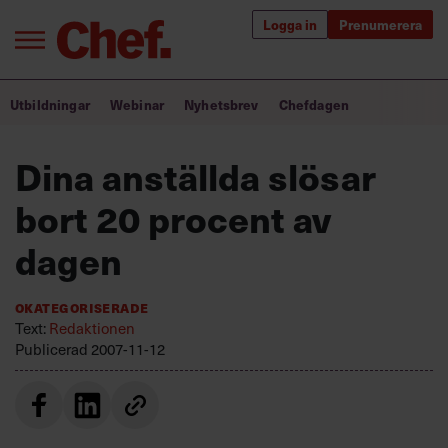
Logga in
Prenumerera
Bra ledare förändrar världen
Utbildningar
Webinar
Nyhetsbrev
Chefdagen
Innehåll från Chef
Dina anställda slösar
Utbildning för ledare
bort 20 procent av
Chefakademin+
dagen
Populära utbildningar
Okategoriserade
Text:
Redaktionen
Publicerad
2007-11-12
Annonsera
Om oss
Kontakta oss
Kundservice