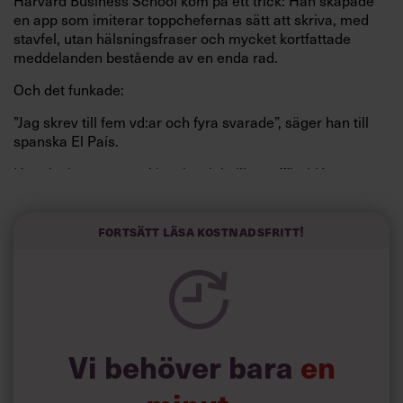
Harvard Business School kom på ett trick: Han skapade
en app som imiterar toppchefernas sätt att skriva, med
stavfel, utan hälsningsfraser och mycket kortfattade
meddelanden bestående av en enda rad.
Och det funkade:
”Jag skrev till fem vd:ar och fyra svarade”, säger han till
spanska El País.
Horwitz har nu utvecklat sitt trick till en affärsidé: appen
Sinceerly som konverterar formellt och minutiöst
välskrivna texter – likt de som skapas av AI – till den
kortfattat slarviga vd-stilen.
Fortsätt läsa kostnadsfritt!
Vi behöver bara
en