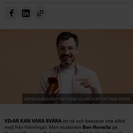
Appen Sinceerly imiterar vd:ars kortfattade språk.
att nå och besvarar inte alltid
VD:AR KAN VARA SVÅRA
mejl från främlingar. Men studenten
på
Ben Horwitz