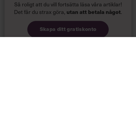
Så roligt att du vill fortsätta läsa våra artiklar!
Det får du strax göra,
.
utan att betala något
Skapa ditt gratiskonto
Tillgång
till våra låsta artiklar och webinar
gratis
och
utan tidsbegränsning!
Chefs nyhetsbrev
med senaste
ledarskapsnyheterna!
Dina uppgifter delas aldrig med tredje part.
Läs vår
integritetspolicy här
.