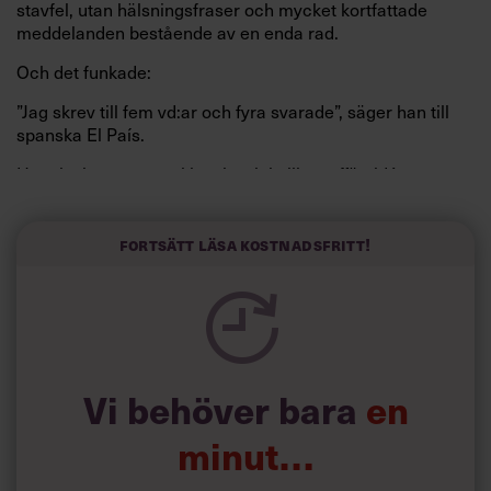
stavfel, utan hälsningsfraser och mycket kortfattade
meddelanden bestående av en enda rad.
Och det funkade:
”Jag skrev till fem vd:ar och fyra svarade”, säger han till
spanska El País.
Horwitz har nu utvecklat sitt trick till en affärsidé: appen
Sinceerly som konverterar formellt och minutiöst
välskrivna texter – likt de som skapas av AI – till den
kortfattat slarviga vd-stilen.
Fortsätt läsa kostnadsfritt!
Vi behöver bara
en
minut…