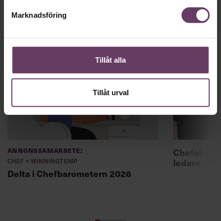
Marknadsföring
Okategoriserade
Tillåt alla
Tillåt urval
Annonssamarbete:
Chefakadem
Chef + Winningtemp
ledare
Delta i Chefbarometern 2026