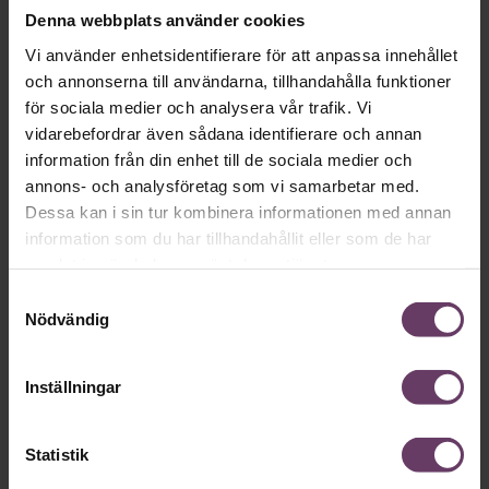
dags att rikta strålkastarljuset mot lösningarna. Den
9
Denna webbplats använder cookies
september
samlar vi några av
Sveriges främsta
Vi använder enhetsidentifierare för att anpassa innehållet
forskare och experter
för att skapa en
handlingsplan
med konkreta lösningar
som du och din organisation
och annonserna till användarna, tillhandahålla funktioner
kan börja använda direkt.
för sociala medier och analysera vår trafik. Vi
vidarebefordrar även sådana identifierare och annan
ANMÄL DIG HÄR
information från din enhet till de sociala medier och
annons- och analysföretag som vi samarbetar med.
Dessa kan i sin tur kombinera informationen med annan
information som du har tillhandahållit eller som de har
Mer på ämnet
samlat in när du har använt deras tjänster.
Samtyckesval
White paper: Så får ni unga att lyckas
Nödvändig
som ledare
Inställningar
Chefakademin Talks om unga ledare
Statistik