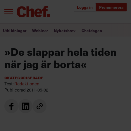
Logga in
Prenumerera
Bra ledare förändrar världen
Utbildningar
Webinar
Nyhetsbrev
Chefdagen
Innehåll från Chef
»De slappar hela tiden
Utbildning för ledare
när jag är borta«
Chefakademin+
Okategoriserade
Populära utbildningar
Text:
Redaktionen
Publicerad
2011-05-02
Annonsera
Om oss
Kontakta oss
Kundservice