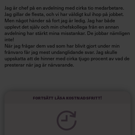
Villkor och policy för
Jag är chef på en avdelning med cirka tio medarbetare.
personuppgiftsbehandling
Jag gillar de flesta, och vi har väldigt kul ihop på jobbet.
Men något händer så fort jag är ledig. Jag har både
upplevt det själv och min chefskollega från en annan
Sök
avdelning har stärkt mina misstankar. De jobbar nämligen
efter:
inte!
När jag frågar dem vad som har blivit gjort under min
frånvaro får jag mest undanglidande svar. Jag skulle
uppskatta att de hinner med cirka tjugo procent av vad de
presterar när jag är närvarande.
Min fråga är: hur ska jag få dem att prestera även när jag
är borta? Jag kan ju inte övervaka dem jämt!
Logga in
Fortsätt läsa kostnadsfritt!
//S
Prenumerera