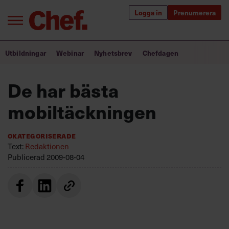
Logga in
Prenumerera
Bra ledare förändrar världen
Utbildningar
Webinar
Nyhetsbrev
Chefdagen
Innehåll från Chef
De har bästa
Utbildning för ledare
mobiltäckningen
Chefakademin+
Okategoriserade
Populära utbildningar
Text:
Redaktionen
Publicerad
2009-08-04
Annonsera
Om oss
Kontakta oss
Kundservice