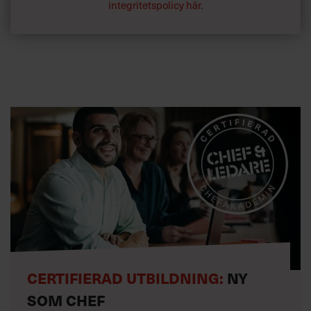
integritetspolicy här
.
CERTIFIERAD UTBILDNING:
NY
SOM CHEF