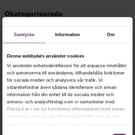
Okategoriserade
Samtycke
Information
Om
Denna webbplats använder cookies
Vi använder enhetsidentifierare för att anpassa innehållet
och annonserna till användarna, tillhandahålla funktioner
för sociala medier och analysera vår trafik. Vi
vidarebefordrar även sådana identifierare och annan
Annonssamarbete:
Chefakadem
information från din enhet till de sociala medier och
Chef + Winningtemp
ledare
annons- och analysföretag som vi samarbetar med.
Delta i Chefbarometern 2026
Dessa kan i sin tur kombinera informationen med annan
information som du har tillhandahållit eller som de har
samlat in när du har använt deras tjänster.
Samtyckesval