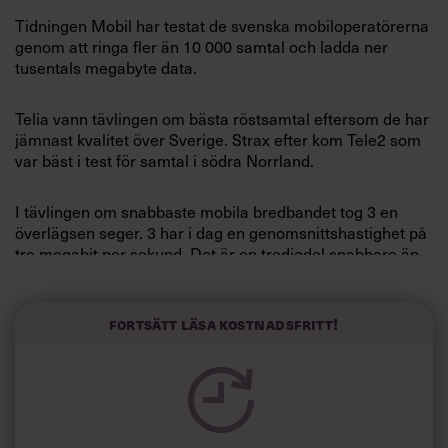
Villkor och policy för
Tidningen Mobil har testat de svenska mobiloperatörerna
personuppgiftsbehandling
genom att ringa fler än 10 000 samtal och ladda ner
tusentals megabyte data.
Sök
efter:
Telia vann tävlingen om bästa röstsamtal eftersom de har
jämnast kvalitet över Sverige. Strax efter kom Tele2 som
var bäst i test för samtal i södra Norrland.
I tävlingen om snabbaste mobila bredbandet tog 3 en
överlägsen seger. 3 har i dag en genomsnittshastighet på
tre megabit per sekund. Det är en tredjedel snabbare än
tvåan och trean, Telia och Tele2.
Logga in
Fortsätt läsa kostnadsfritt!
Även samtal och bredband under tågfärd testades. Där
Prenumerera
hade Telia bäst täckning på röstsamtal och Tele2 vann
tävlingen om snabbaste mobila bredband.