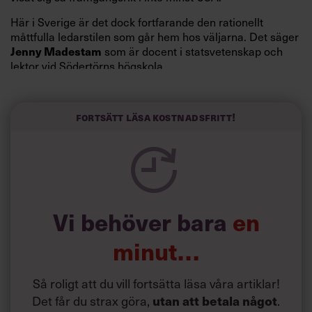
Här i Sverige är det dock fortfarande den rationellt
måttfulla ledarstilen som går hem hos väljarna. Det säger
Jenny Madestam
som är docent i statsvetenskap och
lektor vid Södertörns högskola.
”Svenskarna tar politik på allvar och brukar uppskatta
politiker som har framtoningen av att vara kunniga,
Fortsätt läsa kostnadsfritt!
kompetenta och stå med båda fötterna på jorden. Hellre
en tråkig partiledare i foträta skor än en känslomässig
spelevink i högklackat, är hur jag brukar sammanfatta de
önskningar som svenskarna för fram i undersökningar.”
Läs mer:
Vi behöver bara
en
Siri Wikander: ”Led som i
början av pandemin”
minut…
Så roligt att du vill fortsätta läsa våra artiklar!
Det får du strax göra,
utan att betala något
.