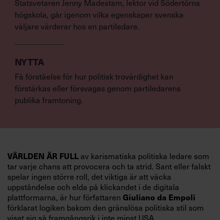
Statsvetaren Jenny Madestam, lektor vid Södertörns
högskola, går igenom vilka egenskaper svenska
väljare värderar hos en partiledare.
NYTTA
Få förståelse för hur politisk trovärdighet kan
förstärkas eller försvagas genom partiledarens
publika framtoning.
VÄRLDEN ÄR FULL
av karismatiska politiska ledare som
tar varje chans att provocera och ta strid. Sant eller falskt
spelar ingen större roll, det viktiga är att väcka
uppståndelse och elda på klickandet i de digitala
Giuliano da Empoli
plattformarna, är hur författaren
förklarat logiken bakom den gränslösa politiska stil som
visat sig så framgångsrik i inte minst USA.